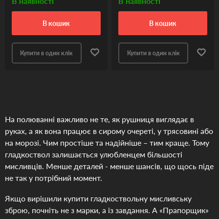
В наявності
В наявності
в кошик
в кошик
Купити в один клік
Купити в один клік
На полюванні важливо не те, як рушниця виглядає в
руках, а як вона працює в сирому очереті, у трясовині або
на морозі. Чим простіше та надійніше – тим краще. Тому
гладкоствол залишається улюбленцем більшості
мисливців. Менше деталей - менше шансів, що щось піде
не так у потрібний момент.
Якщо вирішили купити гладкоствольну мисливську
зброю, почніть не з марки, а із завдання. А «Прапорщик»