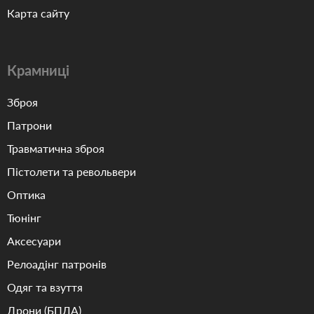
Карта сайту
Крамниці
Зброя
Патрони
Травматична зброя
Пістолети та револьвери
Оптика
Тюнінг
Аксесуари
Релоадінг патронів
Одяг та взуття
Дрони (БПЛА)