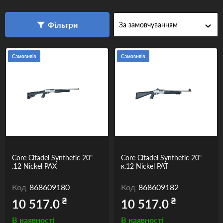
Одяг та взуття
Фільтри
Дрони (БПЛА)
Подарункові Сертифікати
Самовивіз
Самовивіз
Core Citadel Synthetic 20"
Core Citadel Synthetic 20"
.12 Nickel PAX
к.12 Nickel PAT
Код
868609180
Код
868609182
₴
₴
10 517.0
10 517.0
В наявності
В наявності