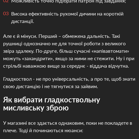
Можливість точно підібрати патрон під завдання;
Висока ефективність рухомої дичини на короткій
дистанції.
Але є й мінуси. Перший – обмежена дальність. Такі
рушниці однозначно не для точної роботи з великого
звіра здалеку. По-друге, більш сучасні «напівавтомати»
можуть «захандрити», якщо за ними не стежити. Ну і при
стрільбі наважкою вище за середнє - віддача відчутна.
Гладкоствол - не про універсальність, а про те, щоб знати
свою дистанцію і не тягнутися за зайвим.
Як вибрати гладкоствольну
мисливську зброю
У магазині все здається однаковим, поки не покладете в
плече. Тоді й починаються нюанси: