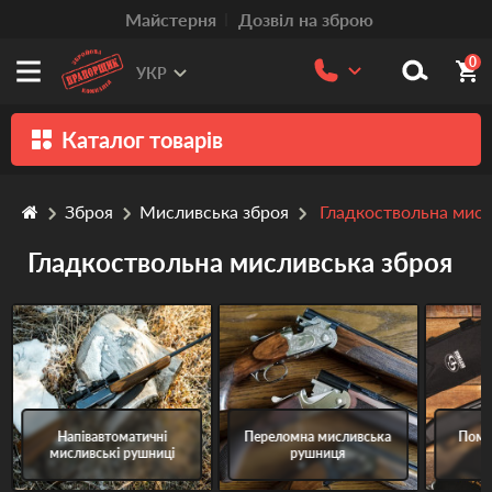
Mайстерня
Дозвіл на зброю
0
УКР
Каталог товарів
Зброя
Зброя
Мисливська зброя
Гладкоствольна мисл
Патрони
Гладкоствольна мисливська зброя
Травматична зброя
Пістолети та револьвери
Оптика
Тюнінг
Напівавтоматичні
Переломна мисливська
Помп
Аксесуари
мисливські рушниці
рушниця
Релоадінг патронів