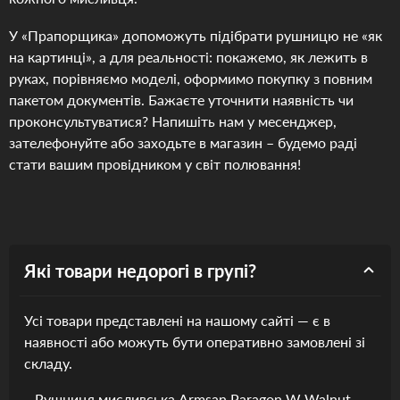
У «Прапорщика» допоможуть підібрати рушницю не «як
на картинці», а для реальності: покажемо, як лежить в
руках, порівняємо моделі, оформимо покупку з повним
пакетом документів. Бажаєте уточнити наявність чи
проконсультуватися? Напишіть нам у месенджер,
зателефонуйте або заходьте в магазин – будемо раді
стати вашим провідником у світ полювання!
Які товари недорогі в групі?
Усі товари представлені на нашому сайті — є в
наявності або можуть бути оперативно замовлені зі
складу.
Рушниця мисливська Armsan Paragon W Walnut