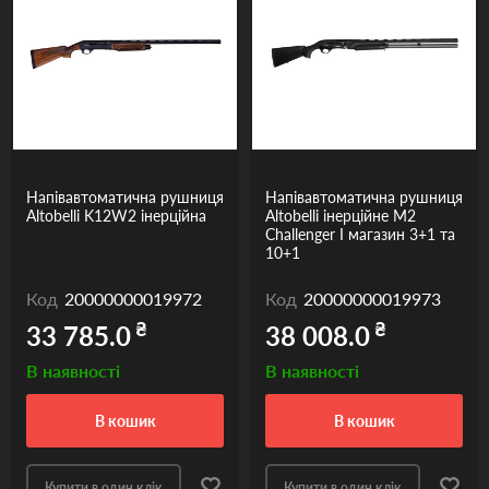
Напівавтоматична рушниця
Напівавтоматична рушниця
Altobelli K12W2 інерційна
Altobelli інерційне M2
Challenger I магазин 3+1 та
10+1
Код
20000000019972
Код
20000000019973
₴
₴
33 785.0
38 008.0
В наявності
В наявності
в кошик
в кошик
Купити в один клік
Купити в один клік