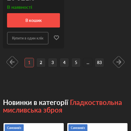
В наявності
в кошик
Купити в один клік
1
2
3
4
5
...
83
Новинки в категорії
Гладкоствольна
мисливська зброя
Самовивіз
Самовивіз