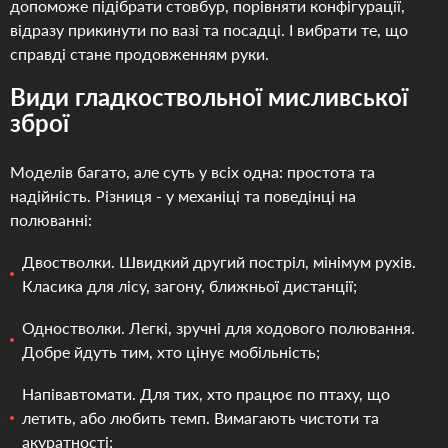
допоможе підібрати стовбур, порівняти конфігурації,
відразу прикинути по вазі та посадці. І вибрати те, що
справді стане продовженням руки.
Види гладкоствольної мисливської
зброї
Моделів багато, але суть у всіх одна: простота та
надійність. Різниця - у механіці та поведінці на
полюванні:
Двостволки. Швидкий другий постріл, мінімум рухів.
Класика для лісу, загону, ближньої дистанції;
Одностволки. Легкі, зручні для ходового полювання.
Добре йдуть тим, хто цінує мобільність;
Напівавтомати. Для тих, хто працює по птаху, що
летить, або любить темп. Вимагають чистоти та
акуратності;