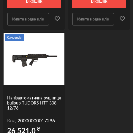
в кошик
в кошик
Купити в один клік
Купити в один клік
Самовивіз
Напівавтоматична рушниця
bullpup TUDORS HTT 308
12/76
Код
20000000017296
₴
26 521.0