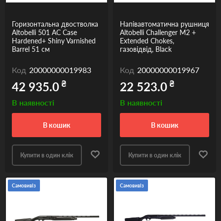
Горизонтальна двостволка
Напівавтоматична рушниця
Altobelli 501 AC Case
Altobelli Challenger М2 +
Hardened+ Shiny Varnished
Extended Chokes,
Barrel 51 см
газовідвід, Black
Код
20000000019983
Код
20000000019967
₴
₴
42 935.0
22 523.0
В наявності
В наявності
в кошик
в кошик
Купити в один клік
Купити в один клік
Самовивіз
Самовивіз