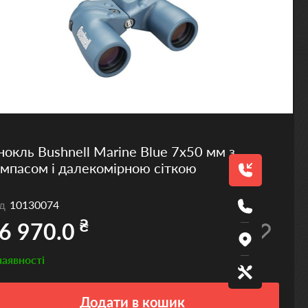
нокль Bushnell Marine Blue 7x50 мм з
мпасом і далекомірною сіткою
од
10130074
₴
6 970.0
наявності
Додати
в кошик