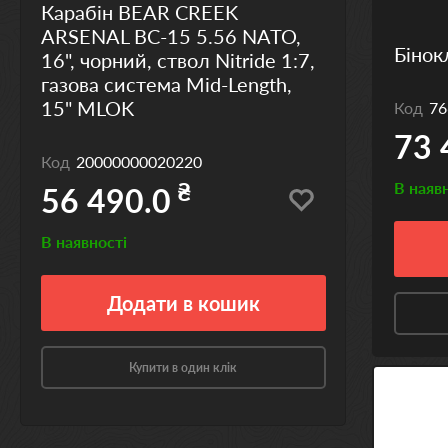
Карабін BEAR CREEK
ARSENAL BC-15 5.56 NATO,
Бінок
16", чорний, ствол Nitride 1:7,
газова система Mid-Length,
15" MLOK
Код
76
73 
Код
20000000020220
₴
В наяв
56 490.0
В наявності
Додати
в кошик
Купити в один клік