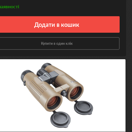
наявності
Додати
в кошик
Купити в один клік