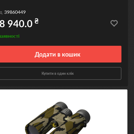
од
39860449
₴
8 940.0
наявності
Додати
в кошик
Купити в один клік