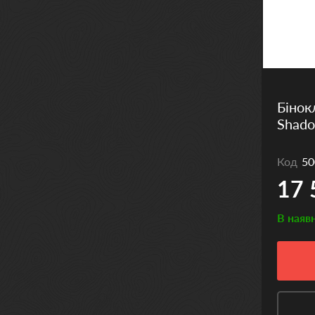
Бінок
Shado
Код
50
17 
В наяв