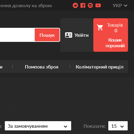
ння дозволу на зброю
УКР
Товарів
0
Пошук
Увійти
Кошик
порожній
и
Помпова зброя
Коліматорний приціл
:
Показати: