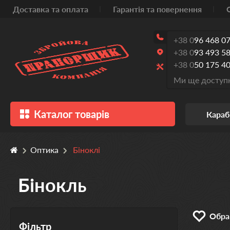
Доставка та оплата
Гарантія та повернення
+38 0
96 468 07
+38 0
93 493 58
+38 0
50 175 40
Ми ще доступн
Каталог товарів
Караб
Оптика
Біноклі
Бінокль
Обран
Фільтр