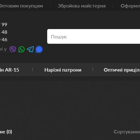
Оптовим покупцям
Збройова майстерня
Оформле
 99
 48
 46
і у
ін AR-15
Нарізні патрони
Оптичні приціл
е (0)
Сортування