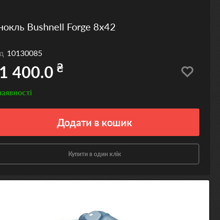
нокль Bushnell Forge 8x42
од
10130085
₴
1 400.0
наявності
Додати
в кошик
Купити в один клік