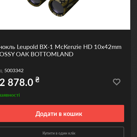
нокль Leupold BX-1 McKenzie HD 10x42mm
OSSY OAK BOTTOMLAND
од
5003342
₴
2 878.0
наявності
Додати
в кошик
Купити в один клік