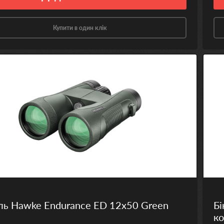
Купити в один клік
ль Hawke Endurance ED 12х50 Green
Бі
ко