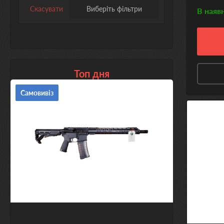
Скасувати
Виберіть фільтри
В наяв
Топ дня
Самовивіз