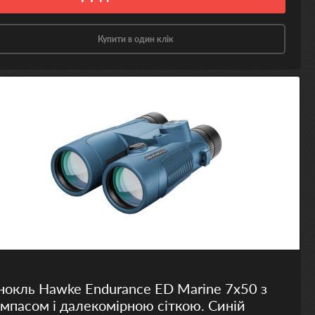
Купити в один клік
нокль Hawke Endurance ED Marine 7х50 з
мпасом і далекомірною сіткою. Синій