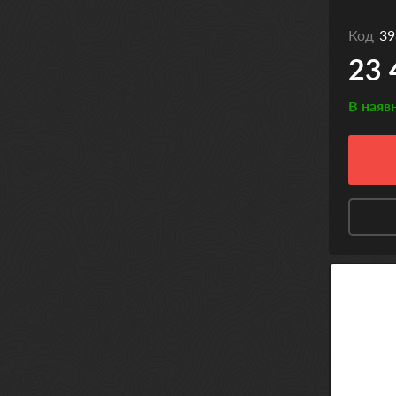
Код
39
23 
В наяв