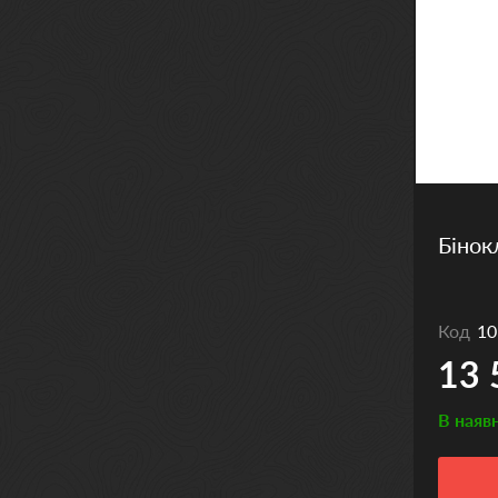
Бінок
Код
10
13 
В наяв