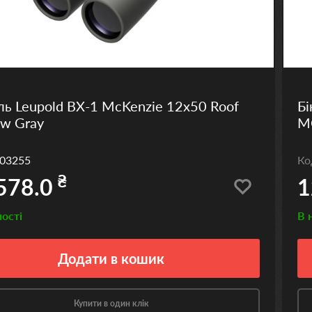
ль Leupold BX-1 McKenzie 12x50 Roof
Бі
w Gray
M
03255
К
₴
578.0
1
ності
В 
Додати
в кошик
Купити в один клік