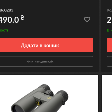
860283
К
₴
490.0
2
ності
В 
Додати
в кошик
Купити в один клік