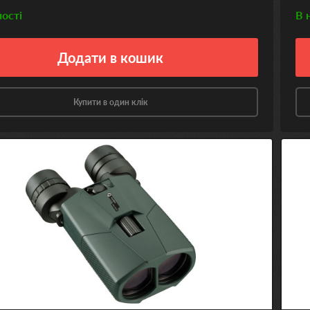
ності
В 
Додати
в кошик
Купити в один клік