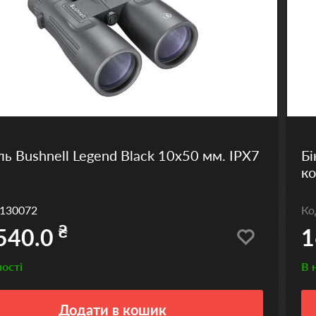
ль Bushnell Legend Black 10x50 мм. IPX7
Бі
ко
130072
К
₴
540.0
1
ності
В 
Додати
в кошик