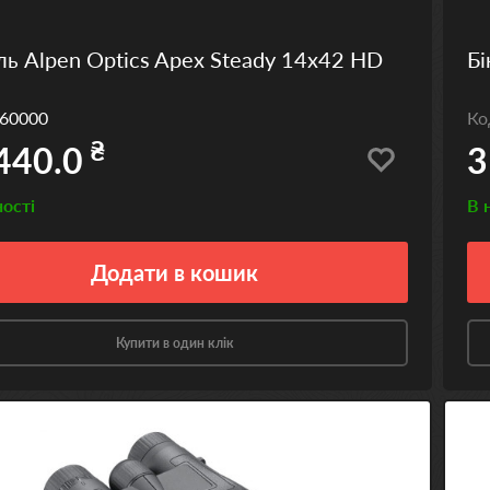
ль Alpen Optics Apex Steady 14x42 HD
Бі
60000
К
₴
440.0
3
ності
В 
Додати
в кошик
Купити в один клік