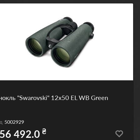
нокль "Swarovski" 12x50 EL WB Green
од
5002929
₴
56 492.0