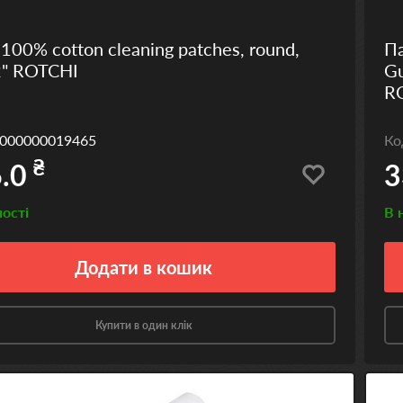
 100% cotton cleaning patches, round,
Па
 2" ROTCHI
Gu
R
000000019465
К
₴
.0
3
ності
В 
Додати
в кошик
Купити в один клік