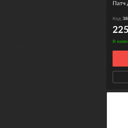
Патч 
Код
38
225
В наяв