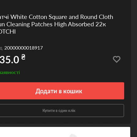
тчі White Cotton Square and Round Cloth
n Cleaning Patches High Absorbed 22к
OTCHI
од
20000000018917
₴
35.0
наявності
Додати
в кошик
Купити в один клік