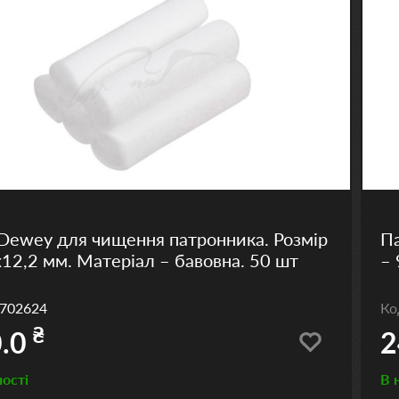
Dewey для чищення патронника. Розмір
Па
x12,2 мм. Матеріал – бавовна. 50 шт
– 
702624
К
₴
.0
2
ності
В 