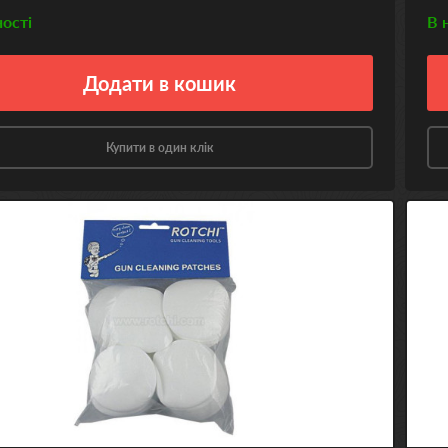
ності
В 
Додати
в кошик
Купити в один клік