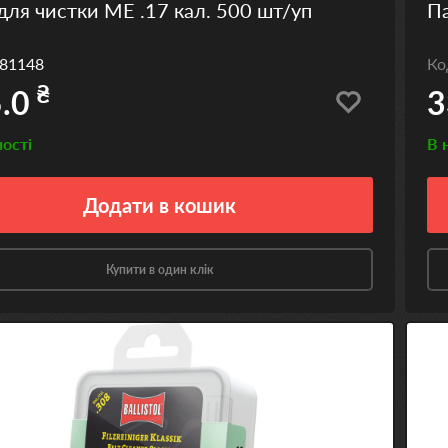
для чистки ME .17 кал. 500 шт/уп
Па
81148
К
₴
.0
3
ності
В 
Додати
в кошик
Купити в один клік