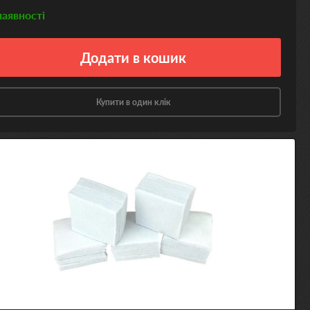
наявності
Додати
в кошик
Купити в один клік