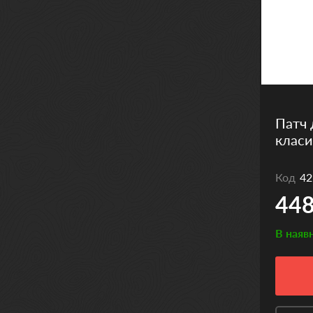
Патч 
класи
Код
42
448
В наяв