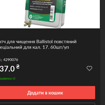
тч для чищення Ballistol повстяний
еціальний для кал. 17. 60шт/уп
од
4290076
₴
37.0
наявності
Додати
в кошик