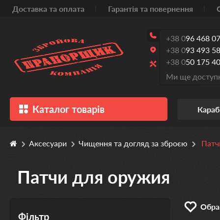
Доставка та оплата
Гарантія та повернення
+38 0
96 468 07
+38 0
93 493 58
+38 0
50 175 40
Ми ще доступн
Каталог товарів
Караб
Аксесуари
Чищення та догляд за зброєю
Патч
Патчи для оружия
Обран
Фільтр