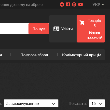
ння дозволу на зброю
УКР
Товарів
0
Пошук
Увійти
Кошик
порожній
и
Помпова зброя
Коліматорний приціл
:
Показати: