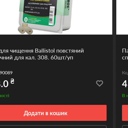
для чищення Ballistol повстяний
Па
чний для кал. 308. 60шт/уп
сп
90089
К
₴
.0
4
ності
В 
Додати
в кошик