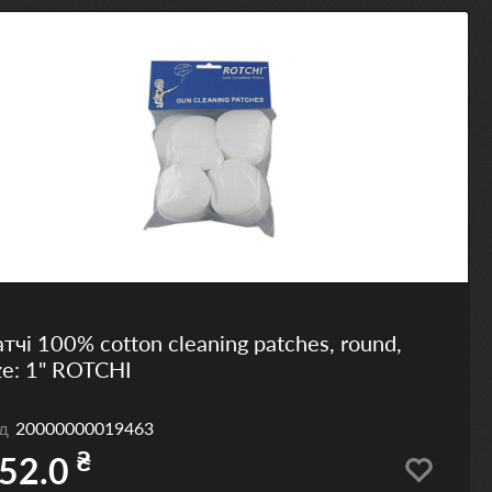
тчі 100% cotton cleaning patches, round,
ze: 1" ROTCHI
од
20000000019463
₴
52.0