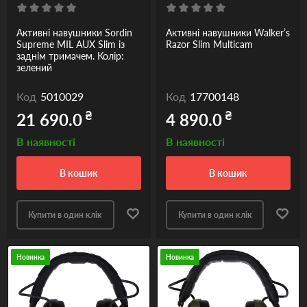
Активні навушники Sordin
Активні навушники Walker’s
Supreme MIL AUX Slim із
Razor Slim Multicam
заднім тримачем. Колір:
зелений
Код
5010029
Код
17700148
₴
₴
21 690.0
4 890.0
В наявності
В наявності
в кошик
в кошик
Купити в один клік
Купити в один клік
Новинка
Новинка