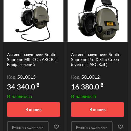
Активні навушники Sordin
Активні навушники Sordin
Supreme MIL CC з ARC Rail.
Supreme Pro X Slim Green
Колір: зелений
(сумісні з ARC Rail )
Код
5010015
Код
5010012
₴
₴
34 340.0
16 380.0
В наявності
В наявності
в кошик
в кошик
Купити в один клік
Купити в один клік