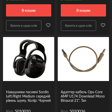
в кошик
в кошик
Купити в один клік
Купити в один клік
Навушники пасивні Sordin
Адаптер-кабель Ops-Core
Left/Right Medium середній
AMP U174 Downlead Mono
рівень шуму. Колір: Чорний
Binaural 21". Tan
Код
5010010
Код
5010036