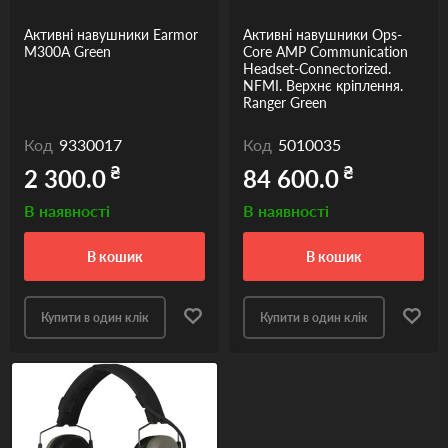
Активні навушники Earmor
Активні навушники Ops-
M300A Green
Core AMP Communication
Headset-Connectorized.
NFMI. Верхнє кріплення.
Ranger Green
Код
9330017
Код
5010035
₴
₴
2 300.0
84 600.0
В наявності
В наявності
в кошик
в кошик
Купити в один клік
Купити в один клік