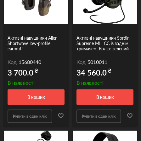
Одяг та взуття
Дрони (БПЛА)
Подарункові Сертифікати
Активні навушники Allen
Активні навушники Sordin
Shortwave low-profile
Supreme MIL CC із заднім
earmuff
тримачем. Колір: зелений
Код
15680440
Код
5010011
₴
₴
3 700.0
34 560.0
В наявності
В наявності
в кошик
в кошик
Купити в один клік
Купити в один клік