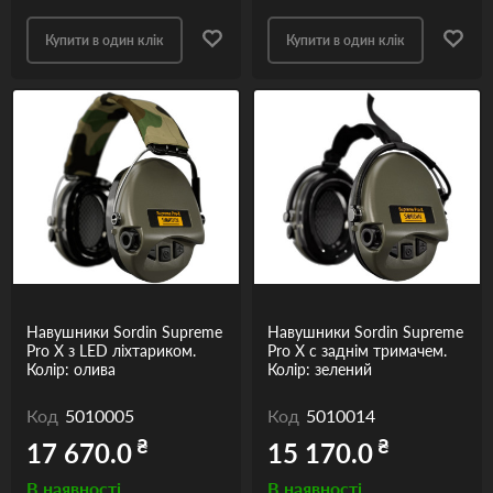
Купити в один клік
Купити в один клік
Навушники Sordin Supreme
Навушники Sordin Supreme
Pro X з LED ліхтариком.
Pro X с заднім тримачем.
Колір: олива
Колір: зелений
Код
5010005
Код
5010014
₴
₴
17 670.0
15 170.0
В наявності
В наявності