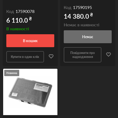
Код
17590195
Код
17590078
₴
14 380.0
₴
6 110.0
Немає в наявності
В наявності
Немає
в кошик
Повідомити про
Купити в один клік
надходження
Новинка