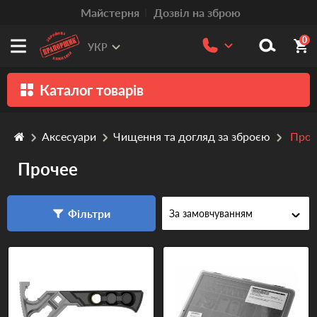
Mайстерня
Дозвіл на зброю
0
УКР
Каталог товарів
Зброя
Аксесуари
Чищення та догляд за зброєю
Проч
Патрони
Прочее
Травматична зброя
Пістолети та револьвери
Фільтри
Оптика
Тюнінг
Аксесуари
Релоадінг патронів