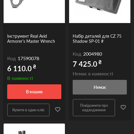
Одяг та взуття
Дрони (БПЛА)
Подарункові Сертифікати
Інструмент Real Avid
Набір деталей для CZ 75
Armorer’s Master Wrench
Shadow SP-01 #
Код
2004980
Код
17590078
₴
7 425.0
₴
6 110.0
Немає в наявності
В наявності
Немає
в кошик
Повідомити про
Купити в один клік
надходження