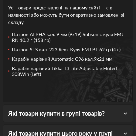
Усі товари представлені на нашому сайті — є в
наявності або можуть бути оперативно замовлені зі
складу.
Патрон ALPHA кал. 9 мм (9х19) Subsonic куля FMJ
RN 10.2 г (158 гр)
Патрон STS кал .223 Rem. Куля FMJ BT 62 гр (4 г)
Карабін нарізний Automatic C96 кал.9х21 мм
Карабін нарізний Tikka T3 Lite Adjustable Fluted
308Win (Left)
Які товари купити в групі товарів?
Які товари купити цього року у групі