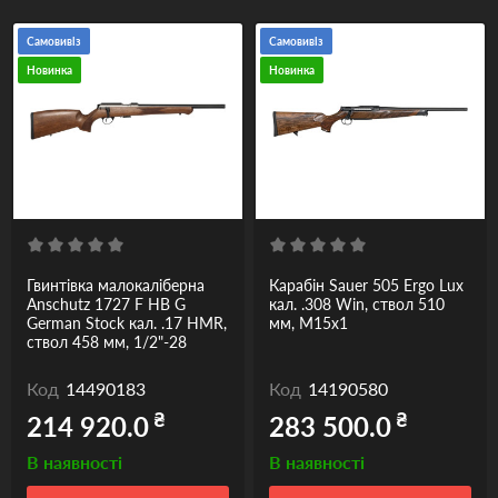
Самовивіз
Самовивіз
Новинка
Новинка
Гвинтівка малокаліберна
Карабін Sauer 505 Ergo Lux
Anschutz 1727 F HB G
кал. .308 Win, ствол 510
German Stock кал. .17 HMR,
мм, M15x1
ствол 458 мм, 1/2"-28
Код
14490183
Код
14190580
₴
₴
214 920.0
283 500.0
В наявності
В наявності