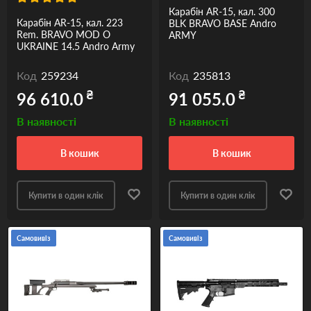
Карабін AR-15, кал. 300
Карабін AR-15, кал. 223
BLK BRAVO BASE Andro
Rem. BRAVO MOD O
ARMY
UKRAINE 14.5 Andro Army
Код
259234
Код
235813
₴
₴
96 610.0
91 055.0
В наявності
В наявності
в кошик
в кошик
Купити в один клік
Купити в один клік
Самовивіз
Самовивіз