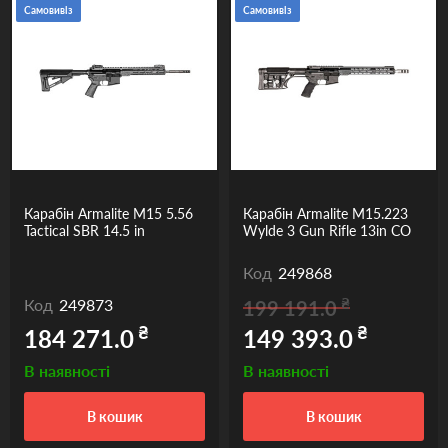
Самовивіз
Самовивіз
Карабін Armalite M15 5.56
Карабін Armalite M15.223
Tactical SBR 14.5 in
Wylde 3 Gun Rifle 13in CO
Код
249868
₴
Код
249873
199 191.0
₴
₴
184 271.0
149 393.0
В наявності
В наявності
в кошик
в кошик