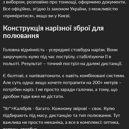
з вибором, розповімо про тонкощі, оформимо документи.
Все офіційно, згідно із законом України, з можливістю
«приміритися», якщо ви у Києві.
Конструкція нарізної зброї для
полювання
Головна відмінність - усередині стовбура нарізи. Вони
закручують кулю під час пострілу, стабілізуючи її в
польоті. Результат – точний постріл на далекі дистанції.
Є болтові, є напівавтомати, є навіть комбіновані системи.
Але суть одна: якщо хочете потрапити на 200+ метрів –
потрібен наріз. І не просто заради галочки, а тому, що
дробом туди вже не дістати.
"ltr">Калібрів - багато. Кожному звірові – своє. Кулю
підбирають під масу, дистанцію та тип полювання. Тут
важлива не просто механіка, а все в комплексі: оптика,
патрон, стовбур.