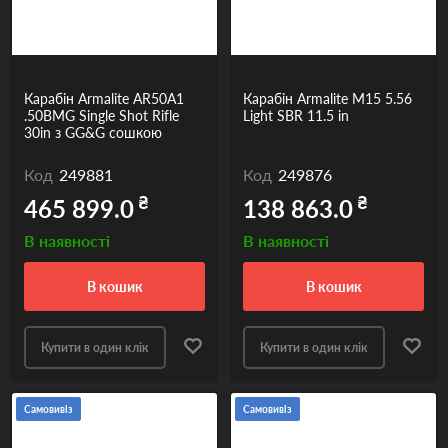
Карабін Armalite AR50A1
Карабін Armalite M15 5.56
.50BMG Single Shot Rifle
Light SBR 11.5 in
30in з GG&G сошкою
Код
249881
Код
249876
₴
₴
465 899.0
138 863.0
В наявності
В наявності
в кошик
в кошик
Купити в один клік
Купити в один клік
Самовивіз
Самовивіз