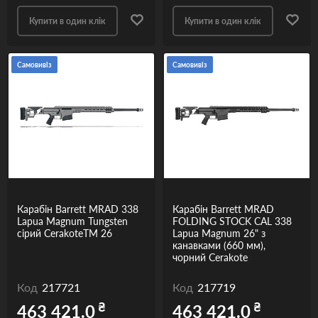
Купити в один клік
Купити в один клік
Самовивіз
Самовивіз
Карабін Barrett MRAD 338
Карабін Barrett MRAD
Lapua Magnum Tungsten
FOLDING STOCK CAL 338
сірий CerakoteТМ 26
Lapua Magnum 26" з
канавками (660 мм),
чорний Cerakote
Код
217721
Код
217719
₴
₴
463 421.0
463 421.0