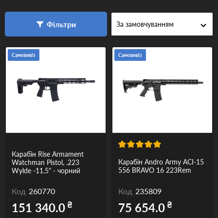
Одяг та взуття
Фільтри
Дрони (БПЛА)
Подарункові Сертифікати
Самовивіз
Самовивіз
Карабін Rise Armament
Карабін Andro Army ACI-15
Watchman Pistol, .223
556 BRAVO 16 223Rem
Wylde -11.5" - чорний
Код
260770
Код
235809
₴
₴
151 340.0
75 654.0