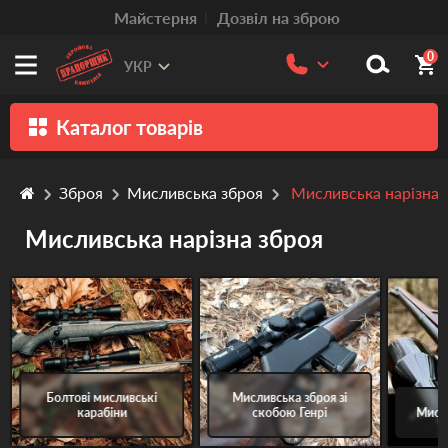
Mайстерня
Дозвіл на зброю
0
УКР
Каталог товарів
Зброя
Зброя
Мисливська зброя
Мисливська нарізна 
Патрони
Мисливська нарізна зброя
Травматична зброя
Пістолети та револьвери
Оптика
Тюнінг
Болтові мисливські
Мисливська зброя зі
Аксесуари
карабіни
скобою Генрі
Мисл
Релоадінг патронів