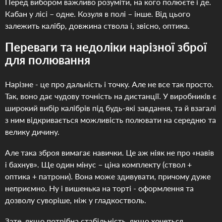
Перед вибором важливо розуміти, на кого полюєте і де.
Кабан у лісі – одне. Козуля в полі – інше. Від цього
залежить калібр, довжина ствола і, звісно, ​​оптика.
Переваги та недоліки нарізної зброї
для полювання
Нарізне - це про дальність і точку. Але не все так просто.
Так, воно дає чудову точність на дистанції. У виробників є
широкий вибір калібрів під будь-які завдання, та й взагалі
з ним відкривається можливість полювати на середню та
велику дичину.
Але така зброя вимагає навички. Це аж ніяк не про «навів
і бахнув». Ще один мінус – ціна комплекту (ствол +
оптика + патрони). Вона може здивувати, причому дуже
неприємно. Ну і вишенька на торті - оформлення та
дозволу суворіше, ніж у гладкостволь.
Зате, якщо потрібна стабільність, якщо хочеться