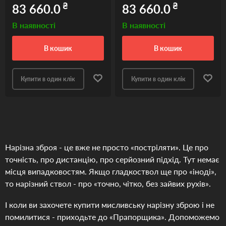
₴
₴
83 660.0
83 660.0
В наявності
В наявності
в кошик
в кошик
Купити в один клік
Купити в один клік
Нарізна зброя - це вже не просто «постріляти». Це про
точність, про дистанцію, про серйозний підхід. Тут немає
місця випадковостям. Якщо гладкоствол ще про «іноді»,
то нарізний ствол - про «точно, чітко, без зайвих рухів».
І коли ви захочете купити мисливську нарізну зброю і не
помилитися - приходьте до «Прапорщика». Допоможемо