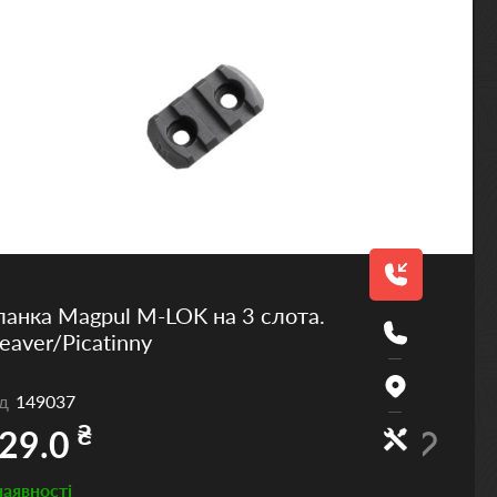
анка Magpul M-LOK на 3 слота.
aver/Picatinny
од
149037
₴
29.0
наявності