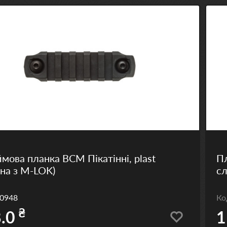
мова планка BCM Пікатінні, plast
Пл
сна з M-LOK)
сл
0948
К
₴
.0
1