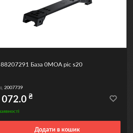
588207291 База 0MOA pic s20
од
2007739
₴
 072.0
наявності
Додати
в кошик