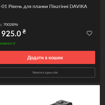
-01 Рівень для планки Пікатінні DAVIKA
од
7002896
₴
 925.0
наявності
Додати
в кошик
Купити в один клік