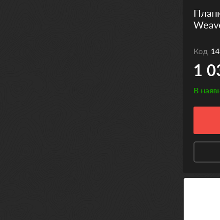
Планк
Weave
Код
14
1 0
В наяв