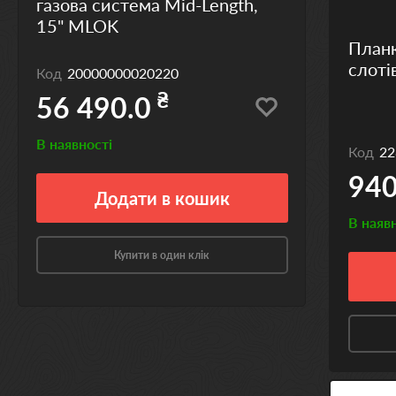
газова система Mid-Length,
15" MLOK
Планк
слоті
Код
20000000020220
₴
56 490.0
В наявності
Код
22
940
Додати
в кошик
В наяв
Купити в один клік