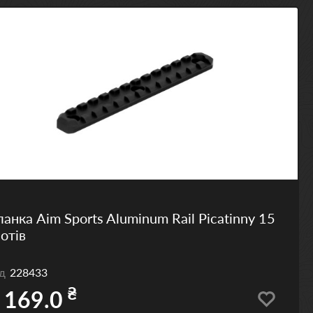
анка Aim Sports Aluminum Rail Picatinny 15
отів
од
228433
₴
 169.0