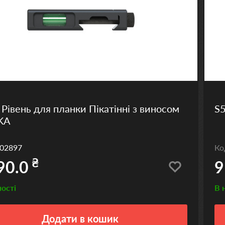
 Рівень для планки Пікатінні з виносом
S
KA
02897
К
₴
90.0
9
ності
В 
Додати
в кошик