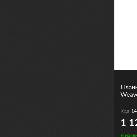
Планк
Weave
Код
14
1 1
В наяв