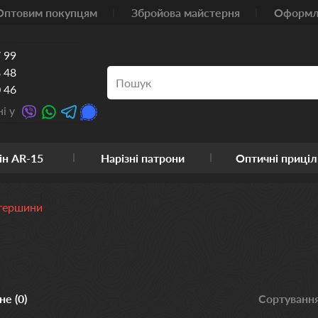
Оптовим покупцям
Збройова майстерня
Оформле
 99
 48
 46
і у
ін AR-15
Нарізні патрони
Оптичні приціл
птершини
е (0)
Сортування