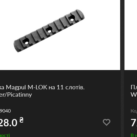
а Magpul M-LOK на 11 слотів.
Пл
r/Picatinny
We
9040
К
₴
28.0
7
ності
В 