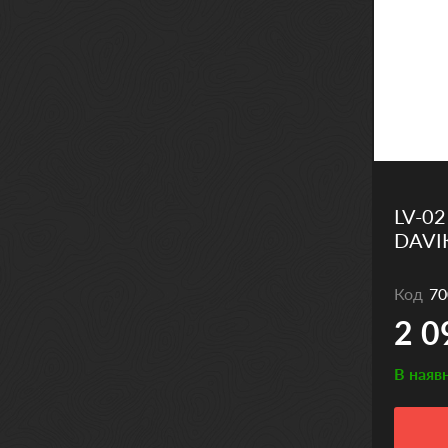
LV-02
DAVI
Код
70
2 0
В наяв