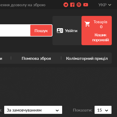
ння дозволу на зброю
УКР
Товарів
0
Пошук
Увійти
Кошик
порожній
и
Помпова зброя
Коліматорний приціл
:
Показати: