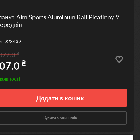
анка Aim Sports Aluminum Rail Picatinny 9
ередків
од
228432
₴
077.0
₴
07.0
наявності
Додати
в кошик
Купити в один клік