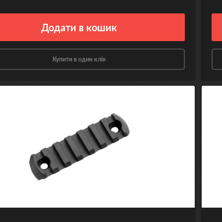
Додати
в кошик
Купити в один клік