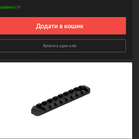
наявності
Додати
в кошик
Купити в один клік