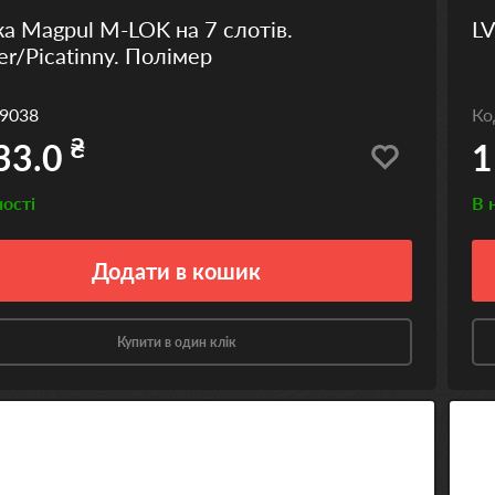
а Magpul M-LOK на 7 слотів.
LV
r/Picatinny. Полімер
9038
К
₴
33.0
1
ності
В 
Додати
в кошик
Купити в один клік