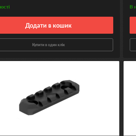
ності
В 
Додати
в кошик
Купити в один клік