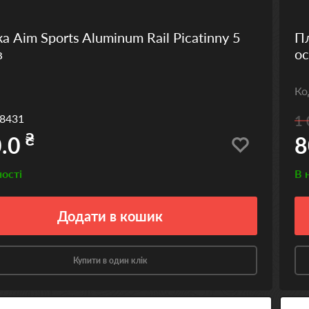
а Aim Sports Aluminum Rail Picatinny 5
Пл
в
ос
К
8431
1 
₴
.0
8
ності
В 
Додати
в кошик
Купити в один клік