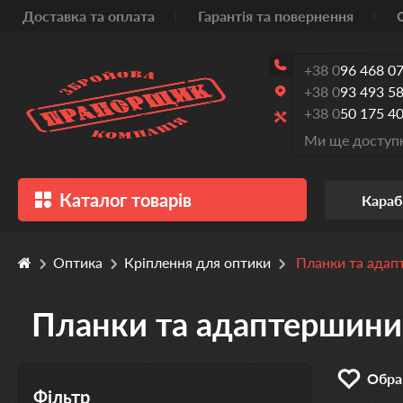
Доставка та оплата
Гарантія та повернення
+38 0
96 468 07
+38 0
93 493 58
+38 0
50 175 40
Ми ще доступн
Каталог товарів
Караб
Оптика
Кріплення для оптики
Планки та ада
Планки та адаптершини
Обран
Фільтр