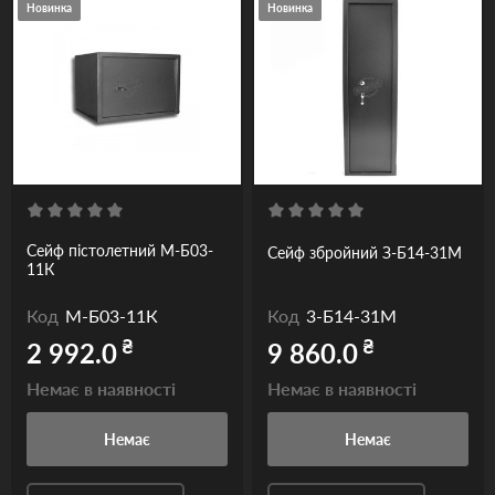
Новинка
Новинка
Сейф пістолетний М-Б03-
Сейф збройний З-Б14-31М
11К
Код
М-Б03-11К
Код
3-Б14-31М
₴
₴
2 992.0
9 860.0
Немає в наявності
Немає в наявності
Немає
Немає