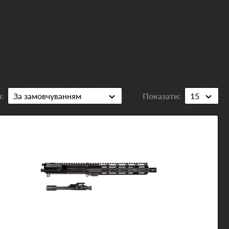
:
Показати: