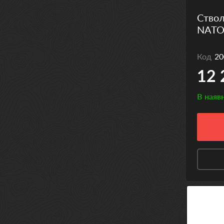
Ство
NATO 
Код
20
12 
В наяв