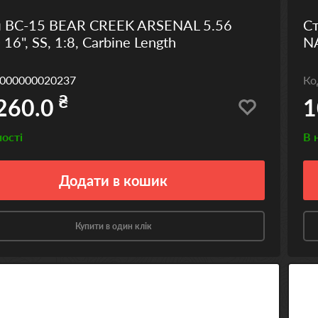
л BC-15 BEAR CREEK ARSENAL 5.56
С
16", SS, 1:8, Carbine Length
NA
000000020237
К
₴
260.0
1
ності
В 
Додати
в кошик
Купити в один клік