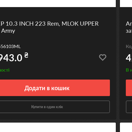
Р 10.3 INCH 223 Rem, MLOK UPPER
Ап
 Army
з
556103ML
К
₴
943.0
4
ності
В 
Додати
в кошик
Купити в один клік