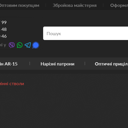
Оптовим покупцям
Збройова майстерня
Оформле
 99
 48
 46
і у
ін AR-15
Нарізні патрони
Оптичні приціл
інні стволи