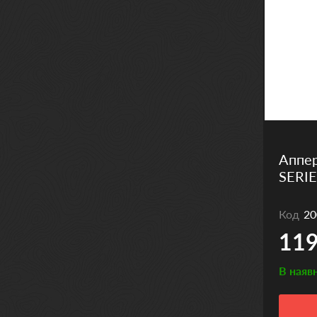
Аппе
SERIE
Код
20
119
В наяв