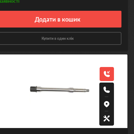
наявності
Додати
в кошик
Купити в один клік