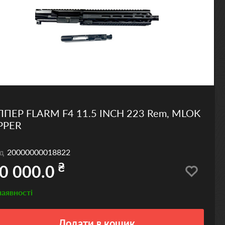
ППЕР FLARM F4 11.5 INCH 223 Rem, MLOK
PPER
од
20000000018822
₴
0 000.0
наявності
Додати
в кошик