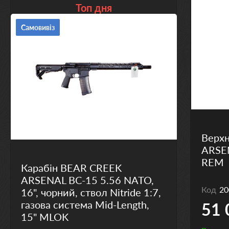
Топ дня
Самовивіз
Верхн
ARSEN
REM
Карабін BEAR CREEK
ARSENAL BC-15 5.56 NATO,
Код
20
16", чорний, ствол Nitride 1:7,
газова система Mid-Length,
51 
15" MLOK