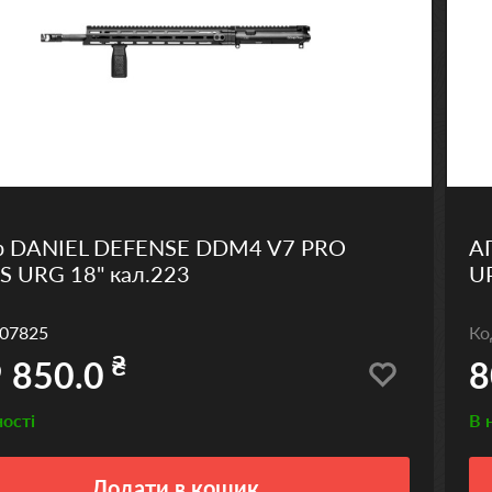
р DANIEL DEFENSE DDM4 V7 PRO
А
S URG 18" кал.223
U
07825
К
₴
 850.0
8
ності
В 
Додати
в кошик