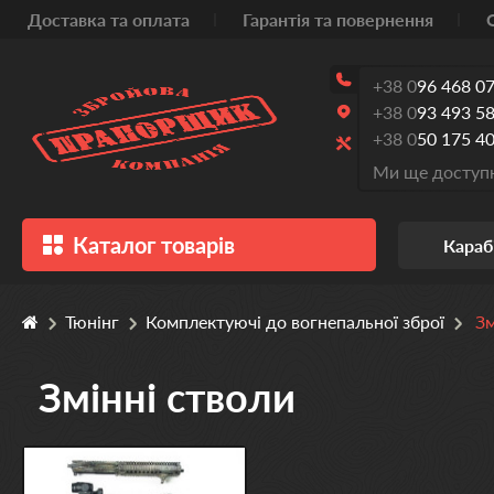
Доставка та оплата
Гарантія та повернення
+38 0
96 468 07
+38 0
93 493 58
+38 0
50 175 40
Ми ще доступн
Каталог товарів
Караб
Тюнінг
Комплектуючі до вогнепальної зброї
Зм
Змінні стволи