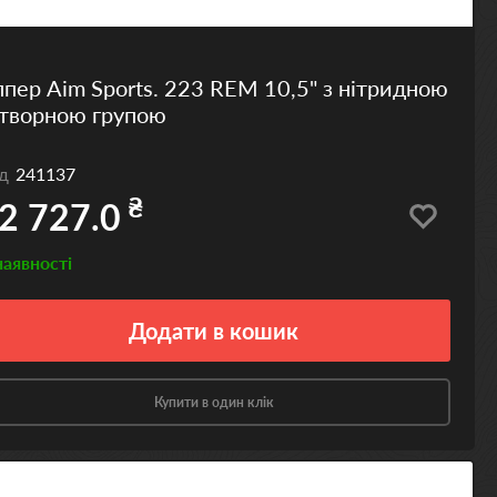
пер Aim Sports. 223 REM 10,5" з нітридною
атворною групою
од
241137
₴
2 727.0
наявності
Додати
в кошик
Купити в один клік