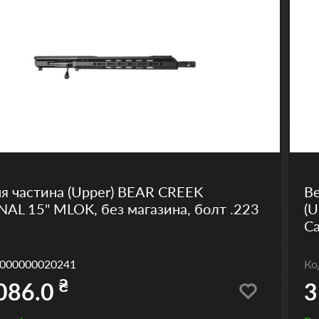
я частина (Upper) BEAR CREEK
В
AL 15" MLOK, без магазина, болт .223
(U
Ca
000000020241
К
₴
086.0
3