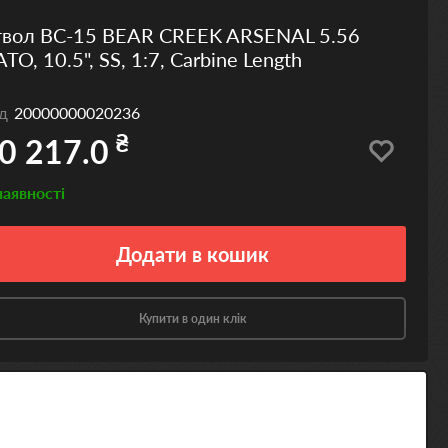
твол BC-15 BEAR CREEK ARSENAL 5.56
TO, 10.5", SS, 1:7, Carbine Length
од
20000000020236
₴
0 217.0
наявності
Додати
в кошик
Купити в один клік