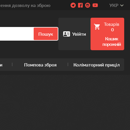
ння дозволу на зброю
УКР
Товарів
0
Пошук
Увійти
Кошик
порожній
и
Помпова зброя
Коліматорний приціл