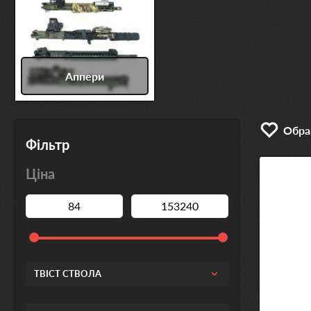
Аппери
Обран
Фільтр
Ціна
ТВІСТ СТВОЛА