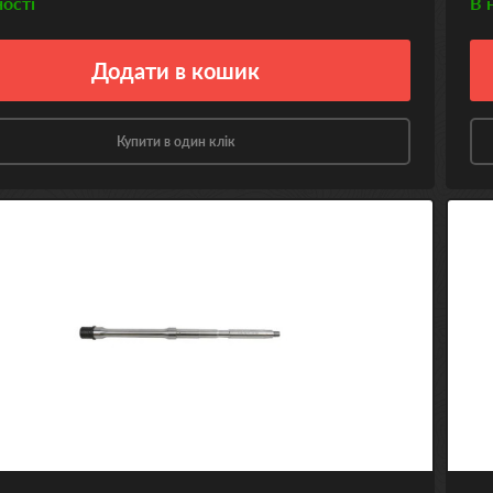
ності
В 
Додати
в кошик
Купити в один клік