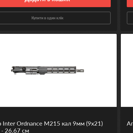
Купити в один клік
 Inter Ordnance M215 кал 9мм (9х21)
Ап
 - 26.67 см