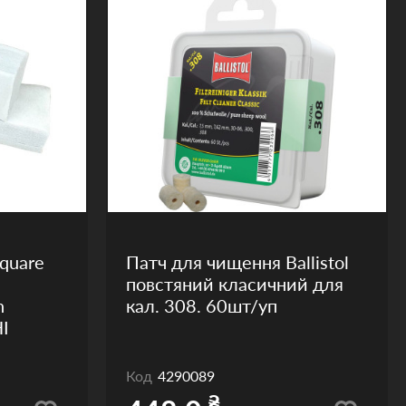
Square
Патч для чищення Ballistol
повстяний класичний для
h
кал. 308. 60шт/уп
I
Код
4290089
₴