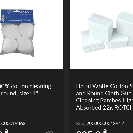
00% cotton cleaning
Патчі White Cotton 
 round, size: 1"
and Round Cloth Gun
Cleaning Patches Hig
Absorbed 22к ROTCH
0000019463
Код
20000000018917
₴
₴