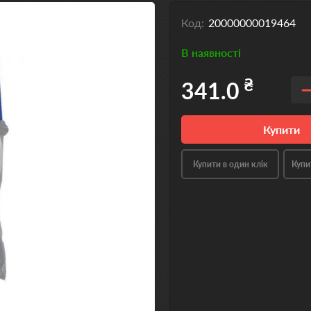
Код:
20000000019464
В наявності
₴
341.0
Купити
Купити в один клік
Купи