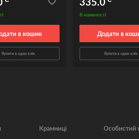
0
335.0
ті
В наявності
одати
в кошик
Додати
в кош
Купити в один клік
Купити в один клік
м
Крамниці
Особистий 