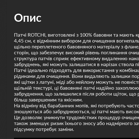
Опис
Патчі ROTCHI, виготовлені з 100% бавовни та мають 
4,45 см, є відмінним вибором для очищення вогнепальн
щільно переплетеного бавовняного матеріалу з флане
сторін, що забезпечує високий рівень поглинання очи
структура патчів сприяє ефективному видаленню нак
забруднень, які можуть залишатися в нарізах ствола пі
Патчі ідеально підходять для використання у комбіна
рідинами для очищення. Вони видаляють залишки поро
які щітки з латуні, міді або нейлону можуть не повніст
щільній текстурі, ці бавовняні патчі надійно захоплюю
забруднення, що залишилися після роботи щіток, що
більш завершеним та якісним.
На відміну від барабанних мопів, які потребують часто
зношуються або забруднюються, ці патчі мають високу
Це дозволяє уникнути трудомістких процедур очищенн
також зменшує ризик їхнього зносу або надмірного з
підсумку потребує заміни.