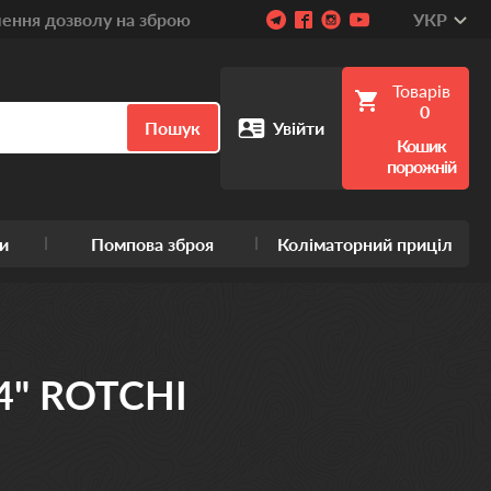
ння дозволу на зброю
УКР
Товарів
0
Пошук
Увійти
Кошик
порожній
и
Помпова зброя
Коліматорний приціл
3/4" ROTCHI