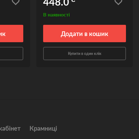
448.0
В наявності
ик
Додати
в кошик
Купити в один клік
кабінет
Крамниці