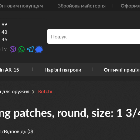
Оптовим покупцям
Збройова майстерня
Оформле
 99
 48
 46
і у
ін AR-15
Нарізні патрони
Оптичні приціл
и для оружия
Rotchi
ng patches, round, size: 1 
/Відповідь (0)