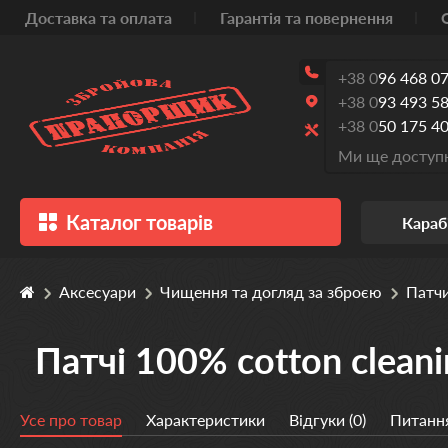
Доставка та оплата
Гарантія та повернення
+38 0
96 468 07
+38 0
93 493 58
+38 0
50 175 40
Ми ще доступн
Каталог товарів
Караб
Аксесуари
Чищення та догляд за зброєю
Патч
Патчі 100% cotton cleani
Усе про товар
Характеристики
Відгуки (0)
Питання