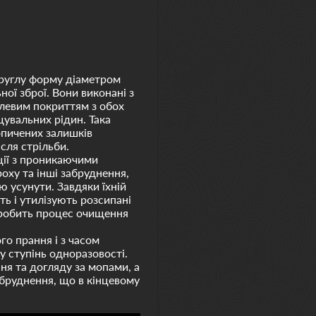
круглу форму діаметром
ої зброї. Вони виконані з
левим покриттям з обох
щувальних рідин. Така
опичених залишків
сля стрільби.
ції з проникаючими
ху та інші забруднення,
ю усунути. Завдяки їхній
ть і утилізують розсипані
 робить процес очищення
го прання і з часом
 ступінь одноразовості.
я та догляду за мопами, а
абруднення, що в кінцевому