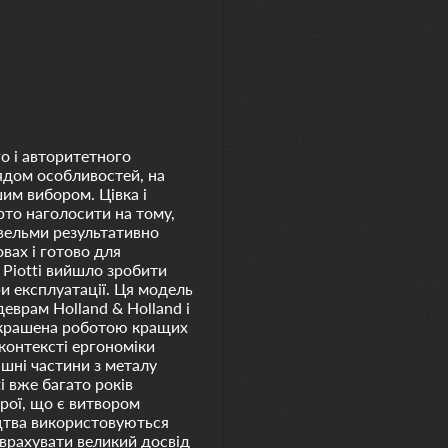
го і авторитетного
ядом особливостей, на
им вибором. Цівка і
арто наголосити на тому,
I вельми результативно
вах і готово для
 Piotti вийшло зробити
и експлуатації. Ця модель
еврам Holland & Holland і
рикрашена роботою кращих
 контексті ергономіки
ішні частини з металу
i вже багато років
брої, що є витвором
ицтва використовуються
 врахувати великий досвід