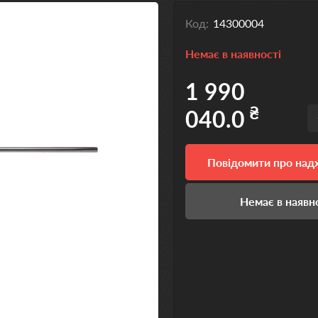
Код:
14300004
Немає в наявності
1 990
₴
040.0
Повідомити про на
Немає в наявн