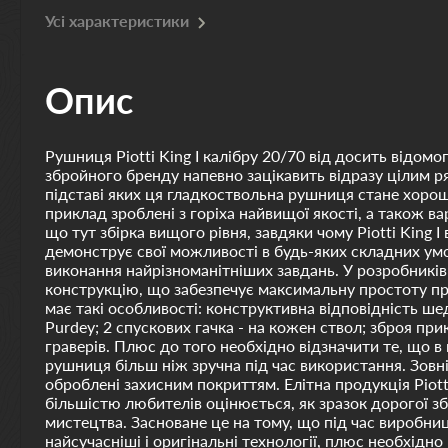
Усі характеристики
Опис
Рушниця Piotti King I калібру 20/70 від досить відомо
збройного бренду напевно зацікавить відразу цілим р
підставі яких ця гладкоствольна рушниця стане хорош
приклад зроблені з горіха найвищої якості, а також в
що тут збірка вищого рівня, завдяки чому Piotti King 
демонструє свої можливості в будь-яких складних умо
виконання найрізноманітніших завдань. У розробників
конструкцію, що забезпечує максимальну простоту пр
має такі особливості: конструктивна відповідність шед
Purdey; 2 спускових гачка - на кожен ствол; зброя п
граверів. Плюс до того необхідно відзначити те, що в
рушниця більш ніж зручна під час використання. Зовн
оброблені захисним покриттям. Елітна продукція Piott
більшістю любителів оцінюється, як зразок дорогої з
мистецтва. Засноване це на тому, що під час виробн
найсучасніші і оригінальні технології, плюс необхідно