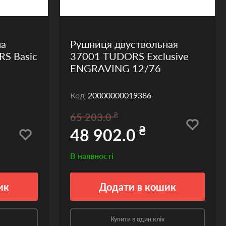
на
Рушниця двуствольная
S Basic
37001 TUDORS Exclusive
ENGRAVING 12/76
Код
20000000019386
₴
65 203.0
₴
48 902.0
В наявності
ик
Додати
в кошик
Купити в один клік