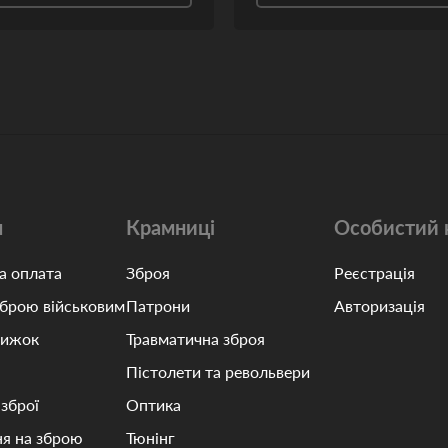
м
Крамниці
Особистий 
а оплата
Зброя
Реєстрація
зброю військовим
Патрони
Авторизація
нижок
Травматична зброя
Пістолети та револьвери
 зброї
Оптика
я на зброю
Тюнінг