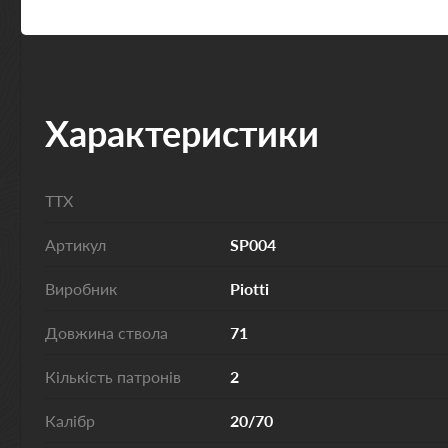
Характеристики
ТТХ
Артикул
SP004
Виробник
Piotti
Довжина ствола
71
Кількість патронів
2
Калібр
20/70