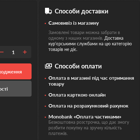
Способи доставки
Самовивіз із магазину
Замовлені товари можна забрати в
одному з наших магазинів.
Доставка
кур'єрськими службами на цю категорію
товарів не діє.
1
Способи оплати
дходження
Оплата в магазині під час отримання
товару
ості
Оплата карткою онлайн
Оплата на розрахунковий рахунок
Monobank «Оплата частинами»
Безкоштовна розстрочка, що дає змогу
розбити покупку на зручну кількість
платежів.