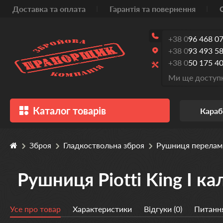
Доставка та оплата
Гарантія та повернення
+38 0
96 468 07
+38 0
93 493 58
+38 0
50 175 40
Ми ще доступн
Каталог товарів
Караб
Зброя
Гладкоствольна зброя
Рушниця перелам
Рушниця Piotti King I ка
Усе про товар
Характеристики
Відгуки (0)
Питання