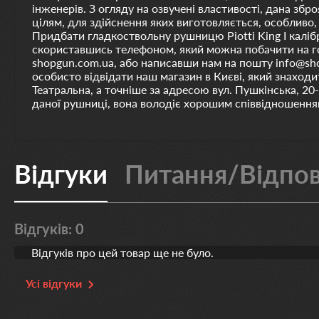
інженерів. З огляду на озвучені властивості, дана збр
цілям, для здійснення яких виготовляється, особливо,
Придбати гладкоствольну рушницю Piotti King I каліб
скориставшись телефоном, який можна побачити на го
shopgun.com.ua, або написавши нам на пошту info@sh
особисто відвідати наш магазин в Києві, який знаходи
Театральна, а точніше за адресою вул. Пушкінська, 20-
даної рушниці, вона володіє хорошим співвідношенням
Відгуки
Питання/Відпов
Відгуків: 0
Відгуків про цей товар ще не було.
Усі відгуки