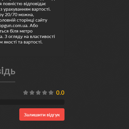
оя повністю відповідає
 з урахуванням вартості.
ру 20/70 можна,
ловній сторінці сайту
opgun.com.ua. Або
ться біля метро
а. З огляду на властивості
 якості та вартості.
ідь
0.0
Залишити відгук