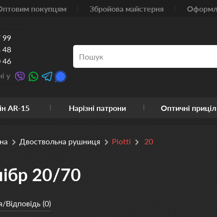
Оптовим покупцям
Збройова майстерня
Оформле
 99
 48
 46
і у
ін AR-15
Нарізні патрони
Оптичні приціл
на
Двоствольна рушниця
Piotti
20
лібр 20/70
/Відповідь (0)