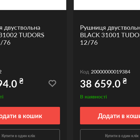
я двуствольна
Рушниця двустволь
31002 TUDORS
BLACK 31001 TUDOR
2/76
12/76
2
Код
20000000019384
₴
₴
94.0
38 659.0
ті
В наявності
одати
в кошик
Додати
в кош
Купити в один клік
Купити в один клік