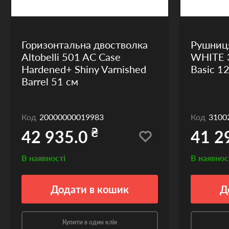
Горизонтальна двостволка
Рушниц
Altobelli 501 AC Case
WHITE 
Hardened+ Shiny Varnished
Basic 1
Barrel 51 см
Код
20000000019983
Код
3100
₴
42 935.0
41 2
В наявності
В наявнос
Додати
в кошик
Д
Купити в один клік