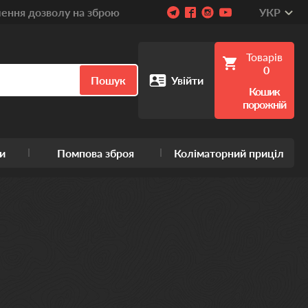
ння дозволу на зброю
УКР
Товарів
0
Пошук
Увійти
Кошик
порожній
и
Помпова зброя
Коліматорний приціл