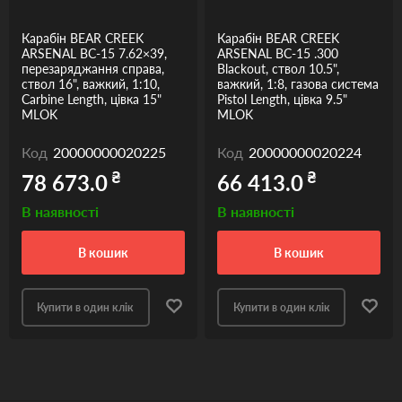
Карабін BEAR CREEK
Карабін BEAR CREEK
ARSENAL BC-15 7.62×39,
ARSENAL BC-15 .300
перезаряджання справа,
Blackout, ствол 10.5",
ствол 16", важкий, 1:10,
важкий, 1:8, газова система
Carbine Length, цівка 15"
Pistol Length, цівка 9.5"
MLOK
MLOK
Код
20000000020225
Код
20000000020224
₴
₴
78 673.0
66 413.0
В наявності
В наявності
в кошик
в кошик
Купити в один клік
Купити в один клік