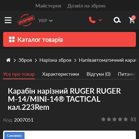
Mайстерня
Дозвіл на зброю
0
УКР
Каталог товарів
Зброя
Зброя
Нарізна зброя
Напівавтоматичний караб
Патрони
Усе про товар
Характеристики
Відгуки (0)
Питання/
Травматична зброя
Карабін нарізний RUGER RUGER
Пістолети та револьвери
M-14/MINI-14® TACTICAL
Оптика
кал.223Rem
Тюнінг
(0)
Код
2007051
Аксесуари
Самовивіз
Релоадінг патронів