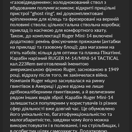
«газовідведенням»; холоднокований ствол з
вбудованим полумягасником; відкриті прицільні
пристрої "ghost ring", які доукомплектовані
кріпленнями для кілець та фрезеровані на верхній
половині ствола; цільностальна ствольна коробка;
приклад із насічкою для комфортного хвату.
Також, до комплектації Ruger Mini-14 включені
додатково: ремінь фіксуючими пряжками (антабки
на прикладі та газовому блоці); два магазини на
п'ять набоїв; кільця для оптики та планка Пікатінні.
Карабін нарізний RUGER M-14/MINI-14 TACTICAL
кал.223Rem виготовлений іменитою
американською фірмою Ruger, заснованою в 1949
році, відразу після того, як закінчилася війна.
Компанія Ruger міцно заснувалася на ринку
гвинтівок в Америці і дуже відома не лише
дрібнокаліберними гвинтівками, а й величезним
рядом інших видів зброї. Карабін Ruger Mini-14
залишається популярним у користувачів із різних
сфер діяльності вже довгий час. Це обумовлено
його унікальністю, багатофункціональністю та
малогабаритністю, завдяки чому його можна
використовувати і в полюванні, і на стрільбищах, і
в особистих цілях самозахисту. Додатковою