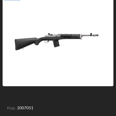
Одяг та взуття
Дрони (БПЛА)
Подарункові Сертифікати
Код:
2007051