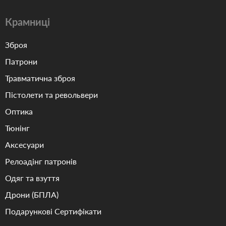
Крамниці
Зброя
Патрони
Травматична зброя
Пістолети та револьвери
Оптика
Тюнінг
Аксесуари
Релоадінг патронів
Одяг та взуття
Дрони (БПЛА)
Подарункові Сертифікати