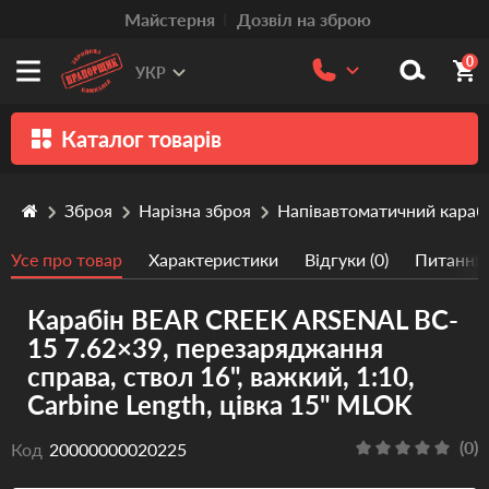
Mайстерня
Дозвіл на зброю
0
УКР
Каталог товарів
Зброя
Зброя
Нарізна зброя
Напівавтоматичний караб
Патрони
Усе про товар
Характеристики
Відгуки (0)
Питання/
Травматична зброя
Карабін BEAR CREEK ARSENAL BC-
Пістолети та револьвери
15 7.62×39, перезаряджання
Оптика
справа, ствол 16", важкий, 1:10,
Carbine Length, цівка 15" MLOK
Тюнінг
Аксесуари
(0)
Код
20000000020225
Релоадінг патронів