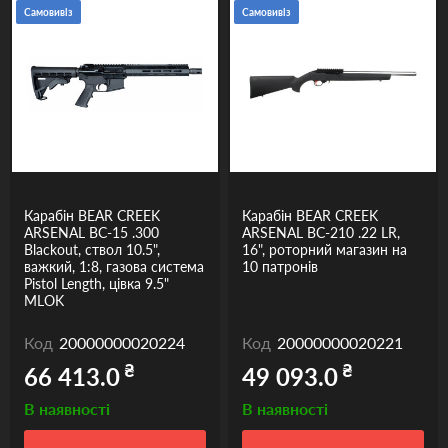
Самовивіз
Самовивіз
Карабін BEAR CREEK
Карабін BEAR CREEK
ARSENAL BC-15 .300
ARSENAL BC-210 .22 LR,
Blackout, ствол 10.5",
16", роторний магазин на
важкий, 1:8, газова система
10 патронів
Pistol Length, цівка 9.5"
MLOK
Код
20000000020224
Код
20000000020221
₴
₴
66 413.0
49 093.0
В наявності
В наявності