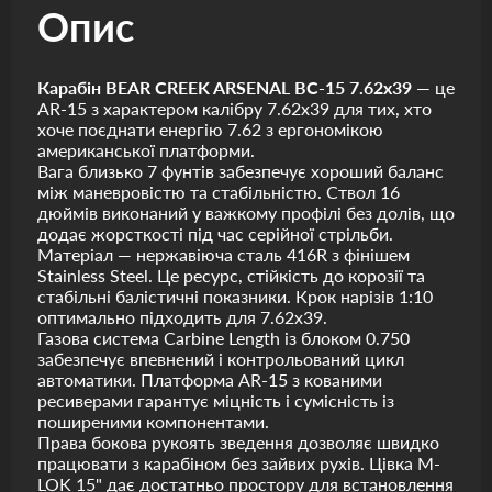
Опис
Карабін BEAR CREEK ARSENAL BC-15 7.62x39
— це
AR-15 з характером калібру 7.62x39 для тих, хто
хоче поєднати енергію 7.62 з ергономікою
американської платформи.
Вага близько 7 фунтів забезпечує хороший баланс
між маневровістю та стабільністю. Ствол 16
дюймів виконаний у важкому профілі без долів, що
додає жорсткості під час серійної стрільби.
Матеріал — нержавіюча сталь 416R з фінішем
Stainless Steel. Це ресурс, стійкість до корозії та
стабільні балістичні показники. Крок нарізів 1:10
оптимально підходить для 7.62x39.
Газова система Carbine Length із блоком 0.750
забезпечує впевнений і контрольований цикл
автоматики. Платформа AR-15 з кованими
ресиверами гарантує міцність і сумісність із
поширеними компонентами.
Права бокова рукоять зведення дозволяє швидко
працювати з карабіном без зайвих рухів. Цівка M-
LOK 15" дає достатньо простору для встановлення