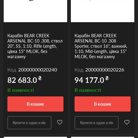
Карабін BEAR CREEK
Карабін BEAR CREEK
ARSENAL BC-10 .308, ствол
ARSENAL BC-10 .308
20", SS, 1:10, Rifle Length,
Sporter, ствол 16", важкий,
цівка 15" MLOK, без
1:10, Mid-Length, цівка 15"
магазину
MLOK, без магазину
Код
20000000020240
Код
20000000020226
₴
₴
82 683.0
94 177.0
В наявності
В наявності
в кошик
в кошик
Купити в один клік
Купити в один клік