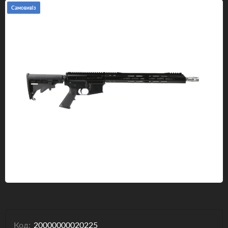
Самовивіз
Одяг та взуття
Дрони (БПЛА)
Подарункові Сертифікати
Код:
20000000020225