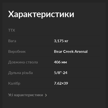
Характеристики
ТТХ
Вага
3,175 кг
Виробник
Bear Creek Arsenal
Довжина ствола
406 мм
Дульна різьба
5/8"-24
Калібр
7.62×39
Усі характеристики