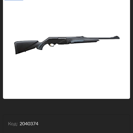
Одяг та взуття
Дрони (БПЛА)
Подарункові Сертифікати
Код:
2040374