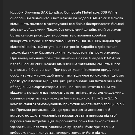
Карабін Browning BAR LongTrac Composite Fluted кал. 308 Win є
оновленням знаменитої і вже класичної моделі BAR Acier. Ключова
відмінність полягає в застосуванні калібрів з боєприпасами більшої
або меншої довжини. Також був оновлений дизайн, який отримав
більш сучасні риси. Для виробництва ствольної коробки
використані сучасні легкосплавні метали, які на 100% надійні при
відстрілі навіть найпотужніших патронів. Карабін відрізняється
також відмінним балансуванням і комфортом під час утримання.
При цьому механіка повністю ідентична базовій моделі BAR Acier.
Карабін оснащений класичним знімним магазином, ємність якого
становить 4 боєприпаси. При проектуванні інженери приділили
особливу увагу тому, щоб домогтися відмінної ергономіки і це було
досягнуто в повній мірі. Для цих цілей оновлений потиличник був
обладнаний амортизатором, який, по-перше, істотно мінімізує
віддачу, а по-друге дає можливість оптимізувати загальну довжину,
оскільки амортизатори можуть бути товщиною 1,3 — 2 — 2,5. У
комплектації за замовчуванням присутній амортизатор товщиною 2
см. Приклад регульований, що досягається за допомогою 6
вставок, які дають можливість налаштовувати приклад під свої
персональні потреби. Для виробництва ложа був використаний
ударостійкий пластик, завдяки чому карабін буде прекрасним
вибором, якщо планується використовувати його під час