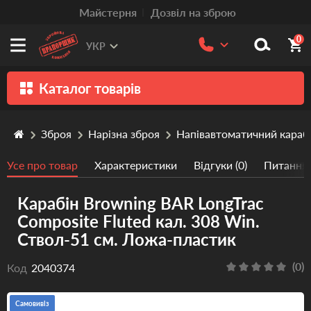
Mайстерня
Дозвіл на зброю
0
УКР
Каталог товарів
Зброя
Зброя
Нарізна зброя
Напівавтоматичний караб
Патрони
Усе про товар
Характеристики
Відгуки (0)
Питання/
Травматична зброя
Карабін Browning BAR LongTrac
Пістолети та револьвери
Composite Fluted кал. 308 Win.
Оптика
Ствол-51 см. Ложа-пластик
Тюнінг
(0)
Код
2040374
Аксесуари
Самовивіз
Релоадінг патронів