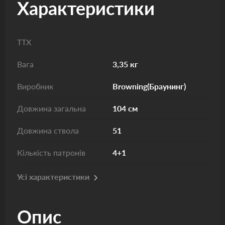
Характеристики
ТТХ
Вага
3,35 кг
Виробник
Browning(Браунинг)
Довжина загальна
104 см
Довжина ствола
51
Кількість патронів
4+1
Усі характеристики
Опис