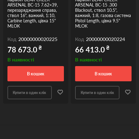
ARSENAL BC-15 7.62×39,
ARSENAL BC-15 .300
перезаряджання справа,
Blackout, ствол 10.5",
ствол 16", важкий, 1:10,
важкий, 1:8, газова система
Carbine Length, цівка 15"
Pistol Length, цівка 9.5"
MLOK
MLOK
Код
20000000020225
Код
20000000020224
₴
₴
78 673.0
66 413.0
В наявності
В наявності
в кошик
в кошик
Купити в один клік
Купити в один клік