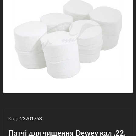
Одяг та взуття
Дрони (БПЛА)
Подарункові Сертифікати
Код:
23701753
Патчі для чищення Dewey кал .22.