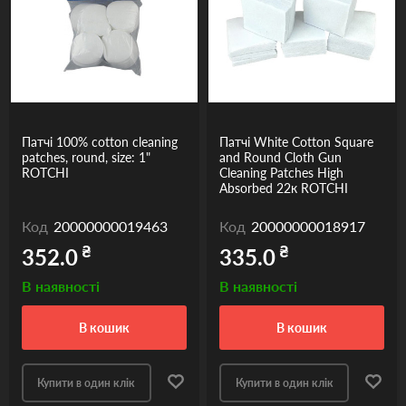
Патчі 100% cotton cleaning
Патчі White Cotton Square
patches, round, size: 1"
and Round Cloth Gun
ROTCHI
Cleaning Patches High
Absorbed 22к ROTCHI
Код
20000000019463
Код
20000000018917
₴
₴
352.0
335.0
В наявності
В наявності
в кошик
в кошик
Купити в один клік
Купити в один клік