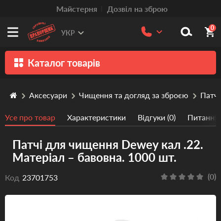
Mайстерня
Дозвіл на зброю
0
УКР
Каталог товарів
Зброя
Аксесуари
Чищення та догляд за зброєю
Патч
Патрони
Усе про товар
Характеристики
Відгуки (0)
Питання/
Травматична зброя
Патчі для чищення Dewey кал .22.
Пістолети та револьвери
Матеріал – бавовна. 1000 шт.
Оптика
(0)
Код
23701753
Тюнінг
Аксесуари
Релоадінг патронів