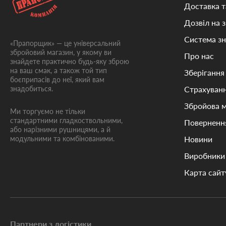
Доставка т
Дозвіл на 
Система з
«Прапорщик» — це універсальний
збройовий магазин, у якому ви
Про нас
знайдете практично будь-яку зброю
на ваш смак, а також той тип
Зберігання
боєприпасів до неї, який вам
знадобиться.
Страхуванн
Збройова 
Ми торгуємо не тільки
стандартними гладкоствольними,
Поверненн
або нарізними рушницями, а й
модульними та комбінованими.
Новини
Виробники
Карта сайт
Партнери з логістики