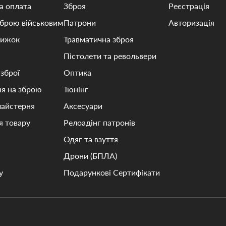
а оплата
Зброя
Реєстрація
зброю військовим
Патрони
Авторизація
нижок
Травматична зброя
Пістолети та револьвери
 зброї
Оптика
я на зброю
Тюнінг
майстерня
Аксесуари
я товару
Релоадінг патронів
Одяг та взуття
Дрони (БПЛА)
у
Подарункові Сертифікати