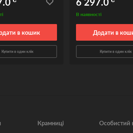
7.0
6 297.0
ті
В наявності
одати
в кошик
Додати
в кош
Купити в один клік
Купити в один клік
м
Крамниці
Особистий 