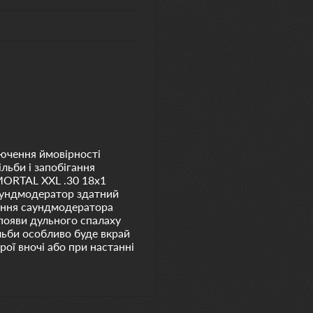
ючення ймовірності
ільби і запобігання
MORTAL XXL .30 18х1
саундмодератор здатний
вання саундмодератора
 появи дульного спалаху
льби особливо буде вкрай
рої вночі або при настанні