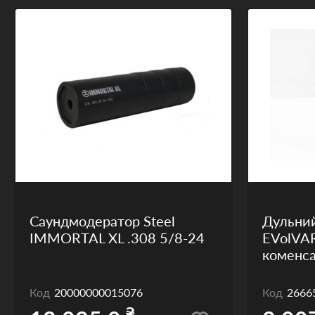
Саундмодератор Steel
Дульний
IMMORTAL ХL .308 5/8-24
EVolVAR
коменса
Код
20000000015076
Код
2666
₴