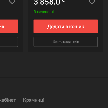
3 858.0
В наявності
ик
Додати
в кошик
Купити в один клік
кабінет
Крамниці