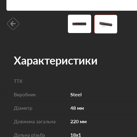
Характеристики
ТТХ
Виробник
Steel
Діаметр
48 мм
Довжина загальна
220 мм
Дульна різьба
18х1