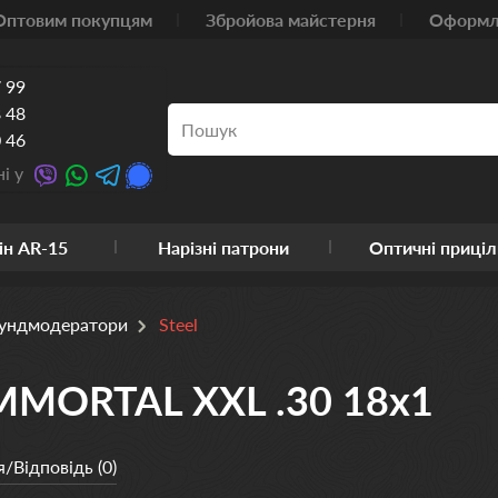
Оптовим покупцям
Збройова майстерня
Оформле
 99
 48
 46
і у
ін AR-15
Нарізні патрони
Оптичні приціл
ундмодератори
Steel
IMMORTAL XXL .30 18х1
/Відповідь (0)