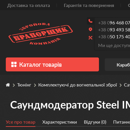
Доставка та оплата
Гарантія та повернення
+38 0
96 468 07
+38 0
93 493 58
+38 0
50 175 40
Ми ще доступн
Каталог товарів
Караб
Тюнінг
Комплектуючі до вогнепальної зброї
Са
Саундмодератор Steel 
Усе про товар
Характеристики
Відгуки (0)
Питання