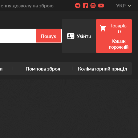
ння дозволу на зброю
УКР
Товарів
0
Пошук
Увійти
Кошик
порожній
и
Помпова зброя
Коліматорний приціл