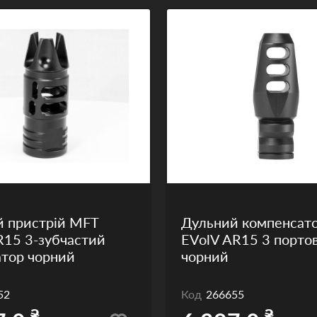
 пристрій MFT
Дульний компенсат
15 3-зубчастий
EVolV AR15 3 порто
тор чорний
чорний
52
Код
266655
₴
₴