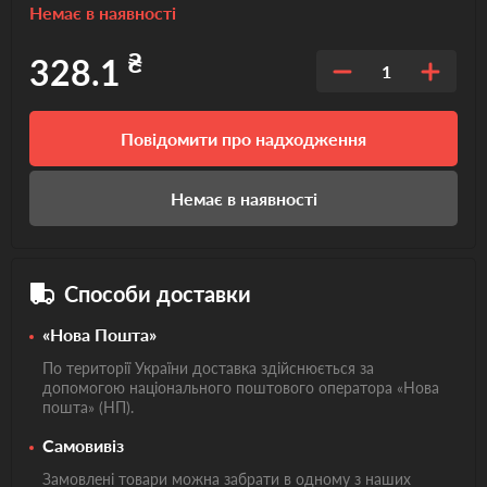
Немає в наявності
₴
328.1
1
Повідомити про надходження
Немає в наявності
Способи доставки
«Нова Пошта»
По території України доставка здійснюється за
допомогою національного поштового оператора «Нова
пошта» (НП).
Самовивіз
Замовлені товари можна забрати в одному з наших