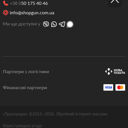
+38 0
50 175 40 46
info@shopgun.com.ua
Ми ще доступні у
Партнери з логістики
Фінанасові партнери
«Прапорщик» ©2012—
2026
. Збройний інтернет-магазин
Користувацька угода