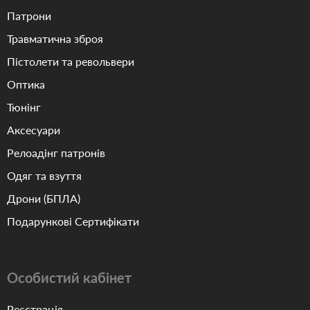
Патрони
Травматична зброя
Пістолети та револьвери
Оптика
Тюнінг
Аксесуари
Релоадінг патронів
Одяг та взуття
Дрони (БПЛА)
Подарункові Сертифікати
Особистий кабінет
Реєстрація