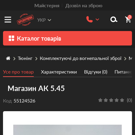
Mайстерня
Дозвіл на зброю
0
УКР
Каталог товарів
Зброя
Тюнінг
Комплектуючі до вогнепальної зброї
Ма
Патрони
Усе про товар
Характеристики
Відгуки (0)
Питання/
Травматична зброя
Магазин АК 5.45
Пістолети та револьвери
Оптика
(0)
Код
55124526
Тюнінг
Аксесуари
Релоадінг патронів