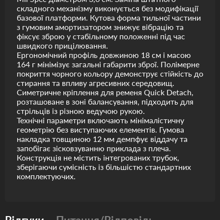
складного механізму виконується без модифікації
базової платформи. Кутова форма тильної частини
з гумовим амортизатором знижує вібрацію та
фіксує зброю у стабільному положенні під час
швидкого прицілювання.
Ергономічний профіль довжиною 18 см і масою
164 г мінімізує загальні габарити зброї. Полімерне
покриття чорного кольору демонструє стійкість до
стирання та впливу агресивних середовищ.
Симетричне кріплення для ременя Quick Detach,
розташоване в зоні балансування, підходить для
стрільців із різною ведучою рукою.
Технічні параметри включають мінімалістичну
геометрію без виступаючих елементів. Гумова
накладка товщиною 12 мм демпфує віддачу та
запобігає зісковзуванню приклада з плеча.
Конструкція не містить інтегрованих трубок,
зберігаючи сумісність із більшістю стандартних
комплектуючих.