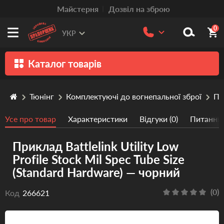
Mайстерня
Дозвіл на зброю
0
УКР
Каталог товарів
Зброя
Тюнінг
Комплектуючі до вогнепальної зброї
Пр
Патрони
Усе про товар
Характеристики
Відгуки (0)
Питання/
Травматична зброя
Приклад Battlelink Utility Low
Пістолети та револьвери
Profile Stock Mil Spec Tube Size
Оптика
(Standard Hardware) — чорний
Тюнінг
(0)
Код
266621
Аксесуари
Релоадінг патронів