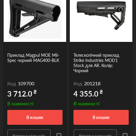
Приклад Magpul MOE Mil-
Телескопічний приклад
Spec чорний MAG400-BLK
Strike Industries MOD1
Stock для AR. Колір:
Чорний
Код
109700
Код
201218
₴
₴
3 712.0
4 355.0
В наявності
В наявності
в кошик
в кошик
Купити в один клік
Купити в один клік