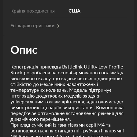
Країна походження
США
Усі характеристики
Опис
Конструкція приклада Battlelink Utility Low Profile
Stock розроблена на основі армованого поліаміду
військового класу, що відзначається підвищеною
стійкістю до механічних навантажень і
температурних коливань. Модель підтримує
інтеграцію додаткових модулів завдяки
універсальним точкам кріплення, адаптуючись до
вимог різних сценаріїв використання. Компоновка
передбачає оптимальне встановлення ременя для
динамічного переміщення.
Приклад сумісний із гвинтівками серії M4 та
встановлюється на стандартні трубчасті напрямні
Mil Spec діаметром 3,6 см. Заміна штатного