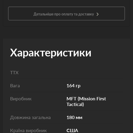
Детальніше про оплату та доставку
Характеристики
ТТХ
Вага
164 гр
Виробник
MFT (Mission First
Tactical)
Довжина загальна
180 мм
Країна виробник
США