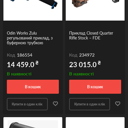
Odin Works Zulu
Приклад Closed Quarter
регульований приклад, з
Rifle Stock – FDE
буферною трубкою
Код
186554
Код
234972
₴
₴
14 459.0
23 015.0
В наявності
В наявності
в кошик
в кошик
Купити в один клік
Купити в один клік