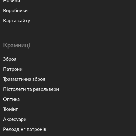
Новини
Виробники
Карта сайту
Крамниці
Зброя
Патрони
Травматична зброя
Пістолети та револьвери
Оптика
Тюнінг
Аксесуари
Релоадінг патронів