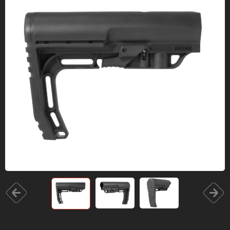
Одяг та взуття
Дрони (БПЛА)
Подарункові Сертифікати