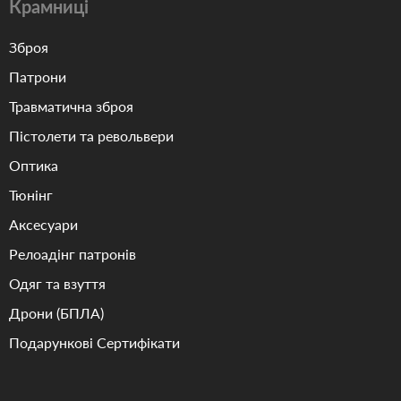
Крамниці
Зброя
Патрони
Травматична зброя
Пістолети та револьвери
Оптика
Тюнінг
Аксесуари
Релоадінг патронів
Одяг та взуття
Дрони (БПЛА)
Подарункові Сертифікати