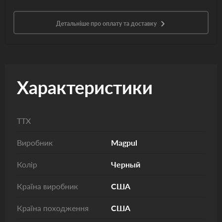
Детальніше про оплату та доставку
Характеристики
ТТХ
Виробник
Magpul
Колір
Черный
Країна виробник
США
Країна походження
США