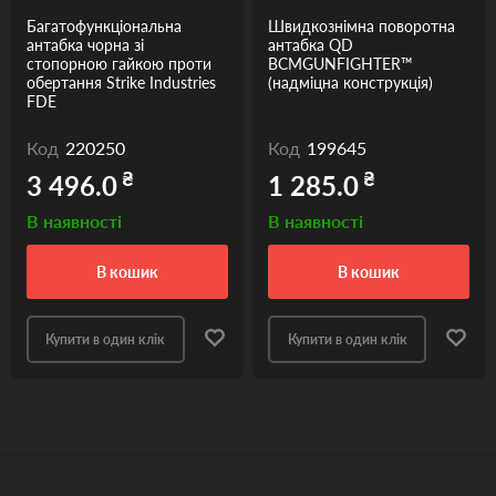
Багатофункціональна
Швидкознімна поворотна
антабка чорна зі
антабка QD
стопорною гайкою проти
BCMGUNFIGHTER™
обертання Strike Industries
(надміцна конструкція)
FDE
Код
220250
Код
199645
₴
₴
3 496.0
1 285.0
В наявності
В наявності
в кошик
в кошик
Купити в один клік
Купити в один клік