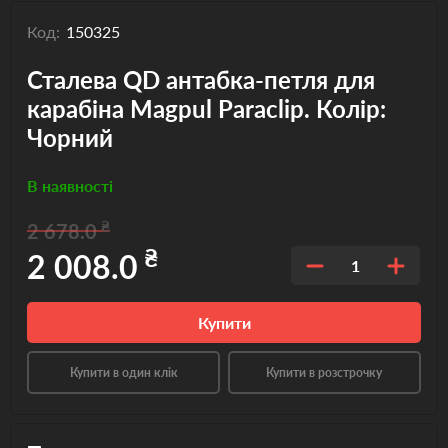
Код:
150325
Сталева QD антабка-петля для
карабіна Magpul Paraclip. Колір:
Чорний
В наявності
₴
2 678.0
₴
2 008.0
1
Купити
Купити в один клік
Купити в розстрочку