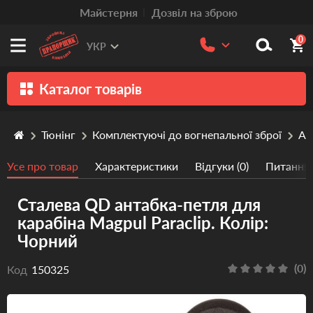
Mайстерня
Дозвіл на зброю
0
УКР
Каталог товарів
Зброя
Тюнінг
Комплектуючі до вогнепальної зброї
Ан
Патрони
Усе про товар
Характеристики
Відгуки (0)
Питання/
Травматична зброя
Сталева QD антабка-петля для
Пістолети та револьвери
карабіна Magpul Paraclip. Колір:
Оптика
Чорний
Тюнінг
(0)
Код
150325
Аксесуари
Релоадінг патронів