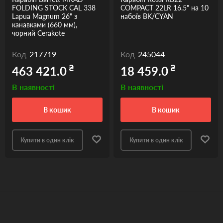
FOLDING STOCK CAL 338
COMPACT 22LR 16.5" на 10
Lapua Magnum 26" з
набоїв BK/CYAN
канавками (660 мм),
чорний Cerakote
Код
217719
Код
245044
₴
₴
463 421.0
18 459.0
В наявності
В наявності
в кошик
в кошик
Купити в один клік
Купити в один клік