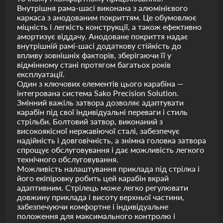
Внутрішня рама-шасі виконана з алюмінієвого
каркаса з анодованим покриттям. Це обумовлює
міцність і легкість конструкції, а також ефективно
амортизує віддачу. Анодоване покриття надає
внутрішній рамі-шасі додаткову стійкість до
впливу зовнішніх факторів, зберігаючи її у
відмінному стані протягом багатьох років
експлуатації.
Один з ключових елементів цього карабіна —
інтегрована система Sako Precision Solution.
Змінний важіль затвора дозволяє адаптувати
карабін під свої індивідуальні переваги і стиль
стрільби. Болтовий затвор, виконаний з
високоякісної нержавіючої сталі, забезпечує
надійність і довговічність, а знімна головка затвора
спрощує обслуговування і дає можливість легкого
технічного обслуговування.
Можливість налаштування приклада під стрілка і
його екіпіровку робить цей карабін вкрай
адаптивним. Стрілець може легко регулювати
довжину приклада і висоту верхньої частини,
забезпечуючи комфортне і індивідуальне
положення для максимального контролю і