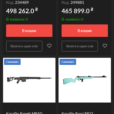
Код
234489
Код
249881
₴
₴
498 262.0
465 899.0
В наявності
В наявності
в кошик
в кошик
Купити в один клік
Купити в один клік
Самовивіз
Самовивіз
Карабін Barrett MRAD
Карабін Rossi RB22