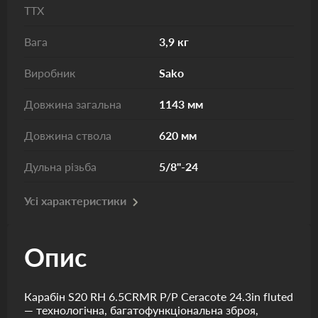
ТТХ
Вага
3,9 кг
Виробник
Sako
Довжина загальна
1143 мм
Довжина ствола
620 мм
Дульна різьба
5/8"-24
Усі характеристики
Опис
Карабін S20 RH 6.5CRMR P/P Ceracote 24.3in fluted
— технологічна, багатофункціональна зброя,