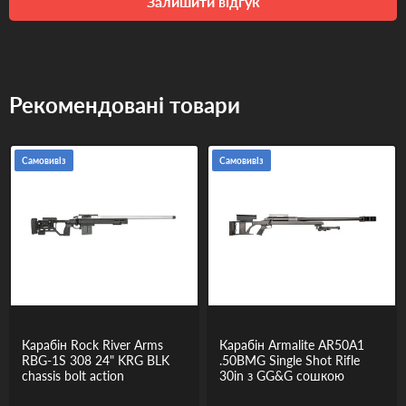
Залишити відгук
Рекомендовані товари
Самовивіз
Самовивіз
Карабін Rock River Arms
Карабін Armalite AR50A1
RBG-1S 308 24" KRG BLK
.50BMG Single Shot Rifle
chassis bolt action
30in з GG&G сошкою