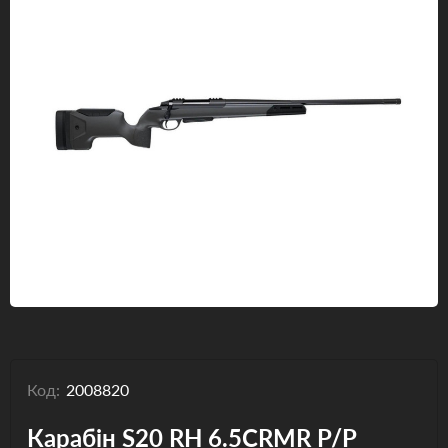
Одяг та взуття
Дрони (БПЛА)
Подарункові Сертифікати
Код:
2008820
Карабін S20 RH 6.5CRMR P/P