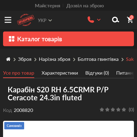
Mайстерня
Дозвіл на зброю
0
УКР
Каталог товарів
Зброя
Зброя
Нарізна зброя
Болтова гвинтівка
Sako
Патрони
Усе про товар
Характеристики
Відгуки (0)
Питання/
Травматична зброя
Карабін S20 RH 6.5CRMR P/P
Пістолети та револьвери
Ceracote 24.3in fluted
Оптика
(0)
Код
2008820
Тюнінг
Аксесуари
Самовивіз
Релоадінг патронів