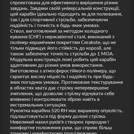
спроектована для ефективного вирішення різних
завдань. Завдяки своїй універсальній конструкції,
цей карабін ідеально підходить як для полювання,
так і для спортивної стрільби, забезпечуючи
надійність і точність в будь-яких умовах.
Ствол, виготовлений за методом холодного
кування (CHF) з нержавіючої сталі, виконаний з
полімер-керамічним покриттям Cerakote, що не
тільки підвищує його стійкість до корозії, але
також забезпечує точність стрільби до 1 MOA.
Модульна конструкція ложі робить цей карабін
адаптивним до різних умов використання.
Виготовлена з атмосферостійкого полімеру, що
гарантує високу міцність і надійність при будь-
яких погодних умовах. Протиковзке текстурування
в областях хвата дає стрілку неперевершене
зчеплення, що дозволяє стрілку відчувати себе
впевнено і контролювати зброю навіть в
екстремальних ситуаціях.
Рукоятка карабіна S20 RH має виражену опуклість,
підлаштовується під форму долоні стрілка.
Невеликий нахил руків'я створює природне і
комфортне положення руки, що сприяє більш
точному і комфортному прицілюванню.