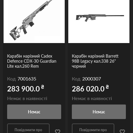
Карабін нарізний Cadex
Карабін нарізний Barrett
Defence CDX-30 Guardian
98B Legacy кал.338 26"
Lite кал.260 Rem
чорний
Код
7001635
Код
2000307
₴
₴
283 900.0
286 020.0
Немає в наявності
Немає в наявності
Немає
Немає
Повідомити про
Повідомити про