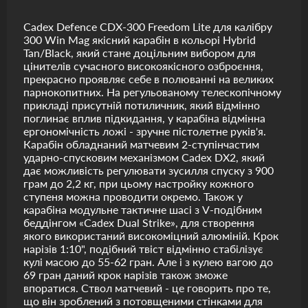
Cadex Defence CDX-300 Freedom Lite для калібру
300 Win Mag якісний карабін в кольорі Hybrid
Tan/Black, який стане доцільним вибором для
цінителів сучасного високоякісного озброєння,
прекрасно проявляє себе в полюванні на великих
парнокопитних. На регульованому телескопічному
прикладі присутній потиличник, який відмінно
поглинає вплив підкидання, у карабіна відмінна
ергономічність ложі - зручне пістолетне руків'я.
Карабін обладнаний матчевим 2-ступінчастим
ударно-спусковим механізмом Cadex DX2, який
дає можливість регулювати зусилля спуску з 900
грам до 2,2 кг, при цьому настройку кожного
ступеня можна проводити окремо. Також у
карабіна модульне тактичне шасі з V-подібним
беддінгом «Cadex Dual Strike», для створення
якого використаний високоміцний алюміній. Крок
нарізів 1:10", подібний твіст відмінно стабілізує
кулі масою до 55-62 гран. Але і з кулею вагою до
69 гран даний крок нарізів також зможе
впоратися. Ствол матчевий - це говорить про те,
що він зроблений з потовщеними стінками для