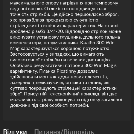
максимального опору нагрівання при темповому
веденні вогню. Отже істотно підвищується
точність стрільби. Це дійсно першокласна зброя,
яке приваблива прекрасною сукупністю
стрілецьких і технічних характеристик. На стволі
зроблена різьба 3/4"-20. Відповідно стрілок може
виконувати установку глушника, дульного гальма
компенсатора, полум'ягасника. Калібр 300 Win
Mag характеризується хорошою потужністю.
Застосовується у випадках, що вимагають
високоточної стрільби на великих дистанціях.
Особливо результативні патрони 300 Win Mag в
вармінтингу. Планка Picatinny дозволяє
здійснювати монтаж додаткових елементів,
лазерних цілевказувачів, оптики та інших, які
суттєво покращують стрілецькі характеристики
зброї. Присутній телескопічний приклад, він дає
можливість стрілку виконувати підгонку загальної
довжини під свої особисті потреби.
Відгуки
Питання/Відповідь