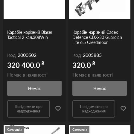
Карабін нарізний Blaser
Карабін нарізний Cadex
Tactical 2 кал.308Win
Defence CDX-30 Guardian
Lite 6.5 Creedmoor
Код
2000502
Код
2005885
₴
₴
320 400.0
320.0
Немає в наявності
Немає в наявності
Немає
Немає
Повідомити про
Повідомити про
надходження
надходження
Самовивіз
Самовивіз