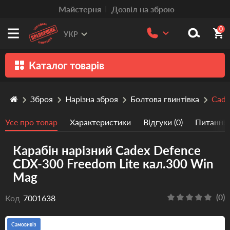
Mайстерня
Дозвіл на зброю
0
УКР
Каталог товарів
Зброя
Зброя
Нарізна зброя
Болтова гвинтівка
Cade
Патрони
Усе про товар
Характеристики
Відгуки (0)
Питання/
Травматична зброя
Карабін нарізний Cadex Defence
Пістолети та револьвери
CDX-300 Freedom Lite кал.300 Win
Оптика
Mag
Тюнінг
(0)
Код
7001638
Аксесуари
Самовивіз
Релоадінг патронів