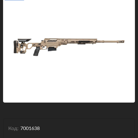
Одяг та взуття
Дрони (БПЛА)
Подарункові Сертифікати
Код:
7001638