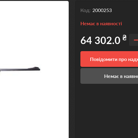
Код:
2000253
Немає в наявності
₴
64 302.0
Повідомити про на
Немає в наявн