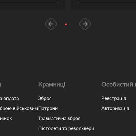
м
Крамниці
Особистий 
а оплата
Зброя
Реєстрація
зброю військовим
Патрони
Авторизація
нижок
Травматична зброя
Пістолети та револьвери