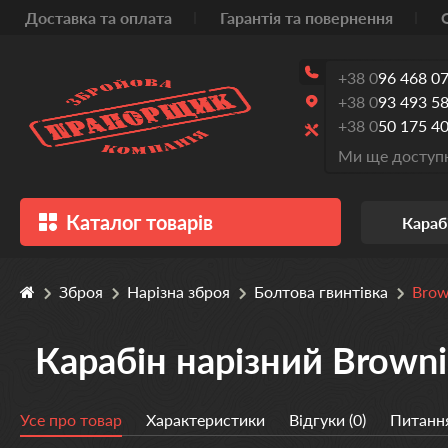
Доставка та оплата
Гарантія та повернення
+38 0
96 468 07
+38 0
93 493 58
+38 0
50 175 40
Ми ще доступн
Каталог товарів
Караб
Зброя
Нарізна зброя
Болтова гвинтівка
Brow
Карабін нарізний Browni
Усе про товар
Характеристики
Відгуки (0)
Питання