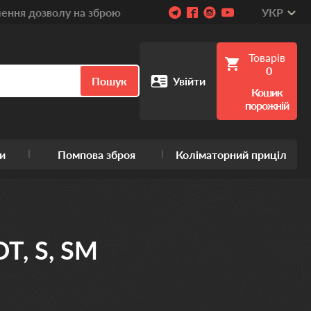
ння дозволу на зброю
УКР
Товарів
0
Пошук
Увійти
Кошик
порожній
и
Помпова зброя
Коліматорний приціл
T, S, SM