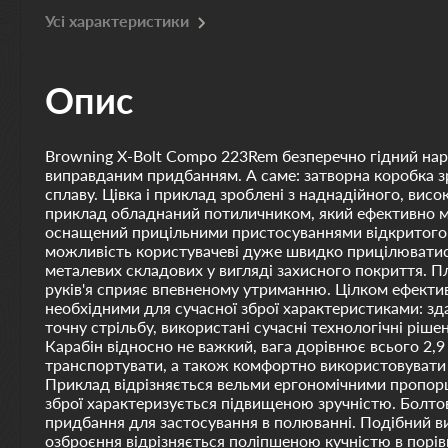
Усі характеристики
Опис
Browning X-Bolt Compo 223Rem безперечно гідний нарі
виправданим придбанням. А саме: затворна коробка зр
сплаву. Цівка і приклад зроблені з наднадійного, висо
приклад обладнаний потиличником, який ефективно мі
оснащений прицільними пристосуваннями відкритого
можливість користувачеві дуже швидко прицілюватис
металевих складових у вигляді захисного покриття. П
руків'я сприяє впевненому утриманню. Цілком ефекти
необхідними для сучасної зброї характеристиками: з
точну стрільбу, використані сучасні технологічні ріше
Карабін відносно не важкий, вага дорівнює всього 2,9 
транспортувати, а також комфортно використовувати
Приклад відрізняється вельми ергономічними пропор
зброї характеризується підвищеною зручністю. Болтов
придбання для застосування в полюванні. Подібний 
озброєння відрізняється поліпшеною кучністю в порів