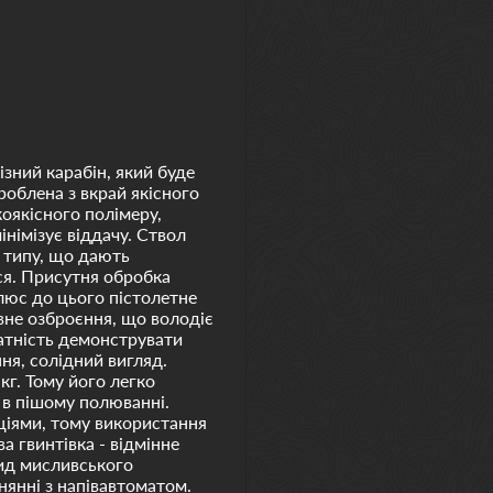
зний карабін, який буде
облена з вкрай якісного
коякісного полімеру,
німізує віддачу. Ствол
 типу, що дають
я. Присутня обробка
люс до цього пістолетне
вне озброєння, що володіє
датність демонструвати
ння, солідний вигляд.
кг. Тому його легко
 в пішому полюванні.
ціями, тому використання
а гвинтівка - відмінне
вид мисливського
нянні з напівавтоматом.