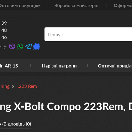
Оптовим покупцям
Збройова майстерня
Оформле
 99
 48
 46
і у
ін AR-15
Нарізні патрони
Оптичні приціл
ning
.223 Rem
ng X-Bolt Compo 223Rem, D
/Відповідь (0)