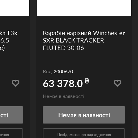
ka T3x
Карабін нарізний Winchester
6.5
SXR BLACK TRACKER
e)
FLUTED 30-06
Код
2000670
₴
63 378.0
Немає в наявності
сті
Немає
в наявності
ження
Повідомити про надходження