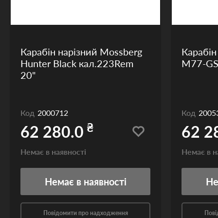
Карабін нарізний Mossberg
Карабін
Hunter Black кал.223Rem
M77-GS
20"
Код
2000712
Код
2005
₴
62 280.0
62 2
Немає в наявності
Немає в н
Немає
в наявності
Н
Повідомити про надходження
Пові