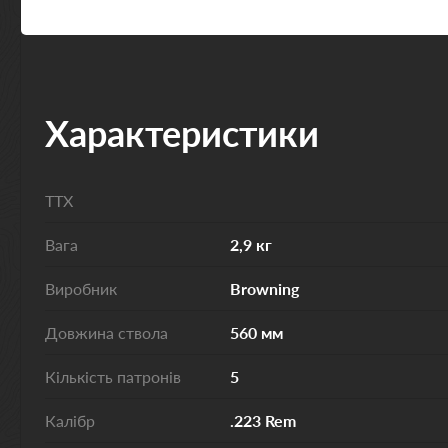
Характеристики
ТТХ
Вага
2,9 кг
Виробник
Browning
Довжина ствола
560 мм
Кількість патронів
5
Калібр
.223 Rem