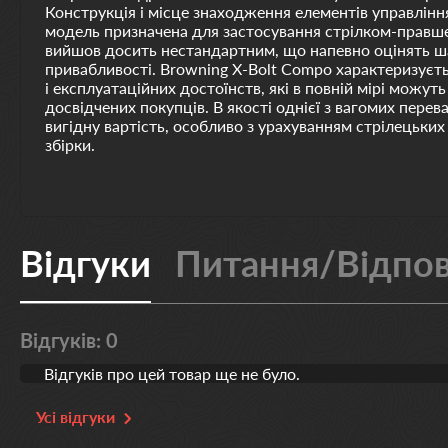
Конструкція і місце знаходження елементів управлінн
модель призначена для застосування стрілком-правш
вийшов досить нестандартним, що напевно оцінять ш
привабливості. Browning X-Bolt Compo характеризуєт
і експлуатаційних достоїнств, які в повній мірі можут
досвідчених покупців. В якості однієї з вагомих перев
вигідну вартість, особливо з урахуванням стрілецьких 
збірки.
Відгуки
Питання/Відпов
Відгуків: 0
Відгуків про цей товар ще не було.
Усі відгуки