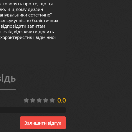
я говорять про те, що ця
ею. В цілому дизайн
анувальники естетичної
ься сукупністю балістичних
ь відповідати запитам
аг слід відзначити досить
характеристик і відмінної
ідь
0.0
Залишити відгук