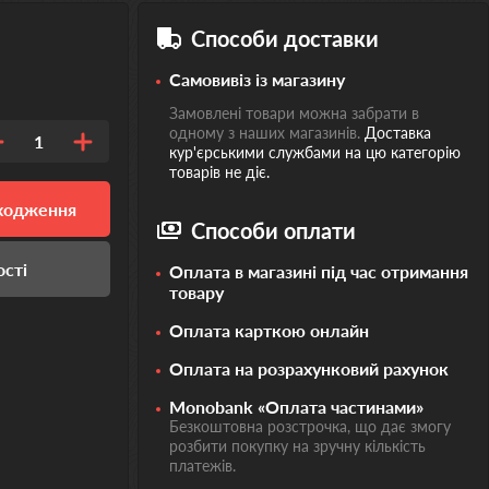
Способи доставки
Самовивіз із магазину
Замовлені товари можна забрати в
одному з наших магазинів.
Доставка
1
кур'єрськими службами на цю категорію
товарів не діє.
дходження
Способи оплати
ості
Оплата в магазині під час отримання
товару
Оплата карткою онлайн
Оплата на розрахунковий рахунок
Monobank «Оплата частинами»
Безкоштовна розстрочка, що дає змогу
розбити покупку на зручну кількість
платежів.