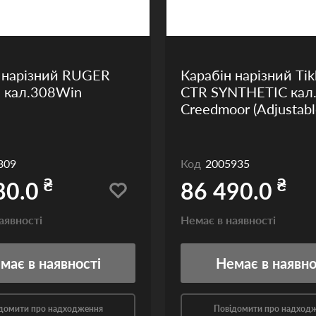
 нарізний RUGER
Карабін нарізний Tik
 кал.308Win
CTR SYNTHETIC кал.
Creedmoor (Adjustabl
309
Код
2005935
₴
₴
80.0
86 490.0
аявності
Немає в наявності
емає
в наявності
Немає
в наявно
домити про надходження
Повідомити про надход