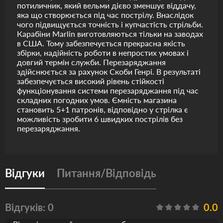
потиличник, який вельми дієво зменшує віддачу,
яка що створюється під час пострілу. Внаслідок
чого підвищується точність і купчастість стрільби.
Карабіни Marlin виготовляються тільки на заводах
в США. Тому забезпечується прекрасна якість
збірки, надійність роботи в непростих умовах і
довгий термін служби. Перезаряджання
здійснюється за рахунок Скоби Генрі. В результаті
забезпечується високий рівень стійкості
функціонування системи перезаряджання під час
складних погодних умов. Ємність магазина
становить 5+1 патронів, відповідно у стрілка є
можливість зробити 6 швидких пострілів без
перезаряджання.
Відгуки
Питання/Відповідь
Відгуків: 0
0.0