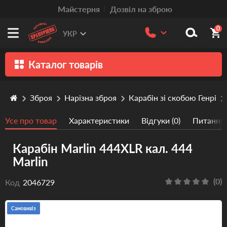
Mайстерня
Дозвіл на зброю
0
УКР
Каталог товарів
Зброя
Зброя
Нарізна зброя
Карабін зі скобою Генрі
Патрони
Усе про товар
Характеристики
Відгуки (0)
Питання/
Травматична зброя
Карабін Marlin 444XLR кал. 444
Пістолети та револьвери
Marlin
Оптика
(0)
Код
2046729
Тюнінг
Аксесуари
Самовивіз
Релоадінг патронів