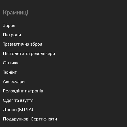
Крамниці
Зброя
Патрони
Травматична зброя
Пістолети та револьвери
Оптика
Тюнінг
Аксесуари
Релоадінг патронів
Одяг та взуття
Дрони (БПЛА)
Подарункові Сертифікати