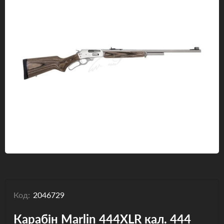
Одяг та взуття
Дрони (БПЛА)
Подарункові Сертифікати
Код:
2046729
Карабін Marlin 444XLR кал. 444