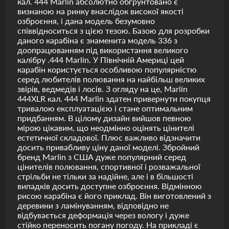
кал. 444 Marlin абсолютно обгрунтовано є
визнаною на ринку внаслідок високої якості
озброєння, і дана модель безумовно
співвідноситься з цією тезою. Базою для розробки
даного карабіна є знаменита модель 336 з
доопрацюванням під використання великого
калібру .444 Marlin. У Північній Америці цей
карабін користується особливою популярністю
серед любителів полювання на найбільш великих
звірів, ведмедів і лосів. З огляду на це, Marlin
444XLR кал. 444 Marlin здатен привернути покупця
тривалою експлуатацією і стане оптимальним
придбанням. В цілому дизайн вийшов певною
мірою цікавим, що неодмінно оцінять цінителі
естетичної складової. Плюс важливо відзначити
досить привабливу ціну даної моделі. Збройний
бренд Marlin з США дуже популярний серед
цінителів полювання, спортивної і розважальної
стрільби не тільки за надійне, але і в більшості
випадків досить доступне озброєння. Відмінною
рисою карабіна є його приклад. Він виготовлений з
деревини з ламінуванням, відповідно не
відбувається деформація через вологу і дуже
стійко переносить погану погоду. На прикладі є