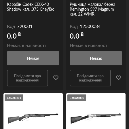
Карабін Cadex CDX-40
Рушниця малокаліберна
Shadow кал. .375 CheyTac
Remington 597 Magnum
кал. 22 WMR.
Код
720001
Код
12500034
₴
₴
0.0
0.0
Немає в наявності
Немає в наявності
Немає
Немає
Повідомити про
Повідомити про
надходження
надходження
Самовивіз
Самовивіз