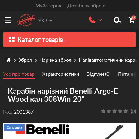
Mайстерня
Дозвіл на зброю
0
УКР
Каталог товарів
Зброя
Зброя
Нарізна зброя
Напівавтоматичний караб
Патрони
Усе про товар
Характеристики
Відгуки (0)
Питання/
Травматична зброя
Карабін нарізний Benelli Argo-E
Пістолети та револьвери
Wood кал.308Win 20"
Оптика
(0)
Код
2001387
Тюнінг
Аксесуари
Самовивіз
Релоадінг патронів