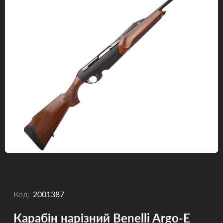
Одяг та взуття
Дрони (БПЛА)
Подарункові Сертифікати
Код:
2001387
Карабін нарізний Benelli Argo-E