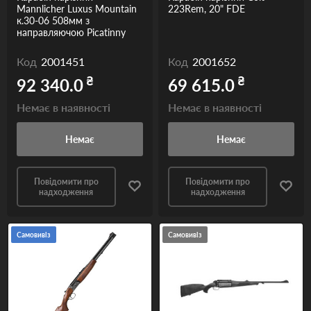
Mannlicher Luxus Mountain
223Rem, 20" FDE
к.30-06 508мм з
направляючою Picatinny
Код
2001451
Код
2001652
₴
₴
92 340.0
69 615.0
Немає в наявності
Немає в наявності
Немає
Немає
Повідомити про
Повідомити про
надходження
надходження
Самовивіз
Самовивіз