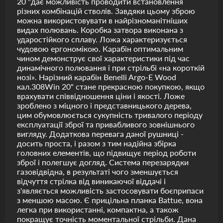
20 "дає можливість проводити встановлення
різних комбінацій стволів. Завдяки цьому зброю
можна використовувати в найрізноманітніших
видах полювань. Коробка затвора виконана з
ударостійкого сплаву. Ложа характеризується
чудовою ергономікою. Карабін оптимальним
чином демонструє свої характеристики під час
динамічного полювання і при стрільбі «на короткій
нозі». Нарізний карабін Benelli Argo-E Wood
кал.308Win 20" стане прекрасною покупкою, якщо
врахувати співвідношення ціни і якості. Ложе
зроблено з міцного і представницького дерева,
цим обумовлюється сукупність тривалого періоду
експлуатації зброї та привабливого зовнішнього
вигляду. Додаткова перевага даної рушниці -
досить проста, і разом з тим надійна збірка
головних елементів, що підвищує період роботи
зброї і полегшує догляд. Система перезарядки
газовідвідна, в результаті чого зменшується
відчуття стрілка від виникаючої віддачі і
з'являється можливість застосовувати боєприпаси
з меншою масою. Є прицільна планка Battue, вона
легка при використанні, компактна, а також
покращує точність моментальної стрільби. Дана