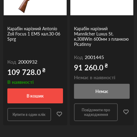
Карабін нарізний Antonio
Карабін нарізний
Zoli Focus 1 EMS кал.30-06
Mannlicher Luxus St.
Sprg
к.308Win 600мм з планкою
Picatinny
Код
2001445
Код
2000932
₴
91 260.0
₴
109 728.0
Немає в наявності
В наявності
Немає
в кошик
Повідомити про
Купити в один клік
надходження