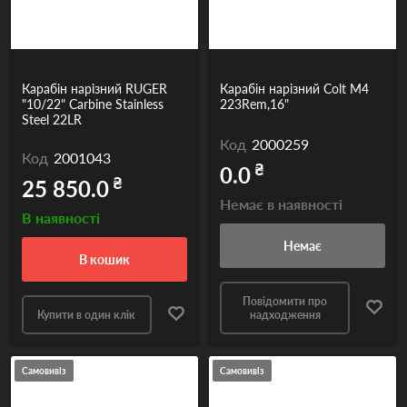
Карабін нарізний RUGER
Карабін нарізний Colt M4
"10/22" Carbine Stainless
223Rem,16"
Steel 22LR
Код
2000259
Код
2001043
₴
0.0
₴
25 850.0
Немає в наявності
В наявності
Немає
в кошик
Повідомити про
Купити в один клік
надходження
Самовивіз
Самовивіз