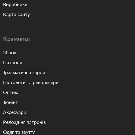
Виробники
Карта сайту
Крамниці
Зброя
Патрони
Травматична зброя
Пістолети та револьвери
Оптика
Тюнінг
Аксесуари
Релоадінг патронів
Одяг та взуття