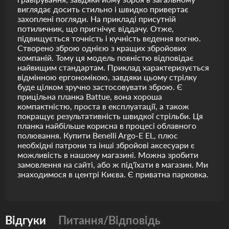
виглядає досить стильно і швидко привертає
захоплені погляди. На прикладі присутній
потиличник, що пригнічує віддачу. Отже,
підвищується точність і кучність ведення вогню.
Створено зброю однією з кращих збройових
компаній. Тому ця модель повністю відповідає
найвищим стандартам. Приклад характеризується
відмінною ергономікою, завдяки цьому стрілку
буде цілком зручно застосовувати зброю. Є
прицільна планка Battue, вона хороша
компактністю, проста в експлуатації, а також
покращує результативність швидкої стрільби. Ця
планка найбільше корисна в процесі облавного
полювання. Купити Benelli Argo-E EL, плюс
необхідні патрони та інші збройові аксесуари є
можливість в нашому магазині. Можна зробити
замовлення на сайті, або ж під'їхати в магазин. Ми
знаходимося в центрі Києва. Є приватна парковка.
Відгуки
Питання/Відповідь