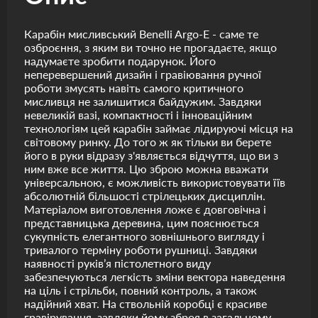
Карабін мисливський Benelli Argo-E - саме те
озброєння, з яким ви точно не прогадаєте, якщо
надумаєте зробити подарунок. Його
неперевершений дизайн і гравіювання ручної
роботи змусять навіть самого критичного
мисливця не залишитися байдужим. Завдяки
невеликій вазі, компактності і інноваційним
технологіям цей карабін займає лідируючі місця на
світовому ринку. До того ж як тільки ви берете
його в руки відразу з'являється відчуття, що ви з
ним вже все життя. Цю зброю можна вважати
універсальною, є можливість використовувати їїв
абсолютній більшості стрілецьких дисциплін.
Матеріалом виготовлення ложе є довговічна і
представницька деревина, цим пояснюється
сукупність елегантного зовнішнього вигляду і
тривалого терміну роботи рушниці. Завдяки
наявності руків’я пістолетного виду
забезпечуються легкість зміни вектора наведення
на ціль і стрільби, повний контроль, а також
надійний хват. На ствольній коробці є красиве
гравірування, завдяки йому зброя в загальному