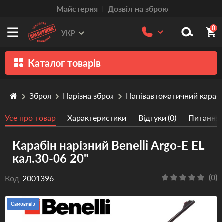
Mайстерня
Дозвіл на зброю
0
УКР
Каталог товарів
Зброя
Зброя
Нарізна зброя
Напівавтоматичний караб
Патрони
Усе про товар
Характеристики
Відгуки (0)
Питання/
Травматична зброя
Карабін нарізний Benelli Argo-E EL
Пістолети та револьвери
кал.30-06 20"
Оптика
(0)
Код
2001396
Тюнінг
Аксесуари
Самовивіз
Релоадінг патронів