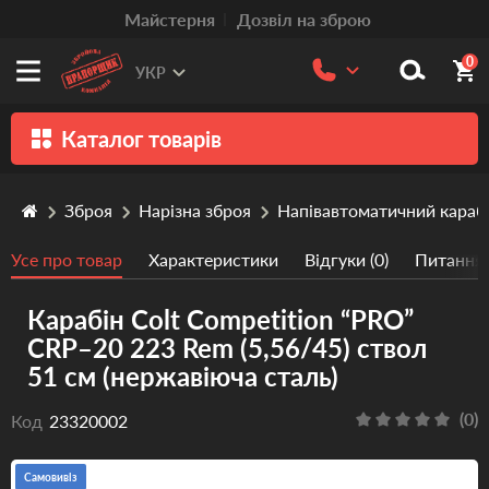
Mайстерня
Дозвіл на зброю
0
УКР
Каталог товарів
Зброя
Зброя
Нарізна зброя
Напівавтоматичний караб
Патрони
Усе про товар
Характеристики
Відгуки (0)
Питання/
Травматична зброя
Карабін Colt Competition “PRO”
Пістолети та револьвери
CRP–20 223 Rem (5,56/45) ствол
Оптика
51 см (нержавіюча сталь)
Тюнінг
(0)
Код
23320002
Аксесуари
Самовивіз
Релоадінг патронів