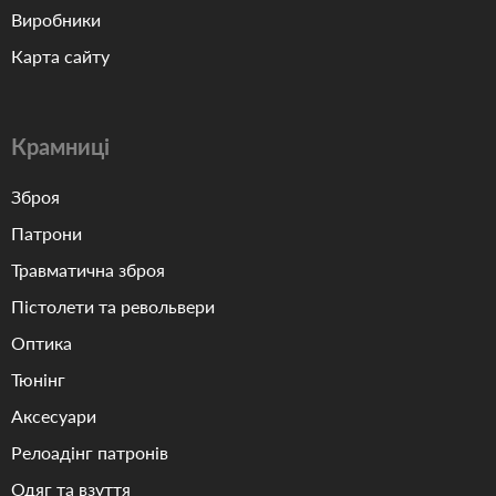
Виробники
Карта сайту
Крамниці
Зброя
Патрони
Травматична зброя
Пістолети та револьвери
Оптика
Тюнінг
Аксесуари
Релоадінг патронів
Одяг та взуття