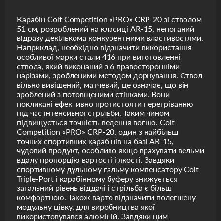
Карабін Colt Competition «PRO» CRP-20 зі стволом
51 см, розроблений на класиці AR-15, непоганий
відразу декількома конкурентними властивостями.
Наприклад, необхідно відзначити використання
особливої ​​марки стали 416 при виготовленні
ствола, який виконаний з 6 правосторонніми
нарізами, зробленими методом дорнування. Ствол
вільно вивішений, матчевий, це означає, що він
зроблений з потовщеними стінками. Вони
покликані ефективно протистояти перегріванню
під час інтенсивної стрільби. Таким чином
підвищується точність ведення вогню. Colt
Competition «PRO» CRP-20, один з найбільш
точних спортивних карабінів на базі AR-15,
чудовий продукт, особливо якщо врахувати вельми
вдалу пропорцію вартості і якості. Завдяки
спортивному дульному гальму компенсатору Colt
Triple-Port і карабінному буферу знижується
загальний рівень віддачі і стрільба є більш
комфортною. Також варто відзначити полегшену
модульну цівку, для виробництва якої
використовувався алюміній. Завдяки цим