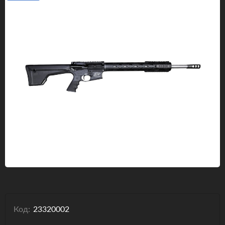
Одяг та взуття
Дрони (БПЛА)
Подарункові Сертифікати
Код:
23320002