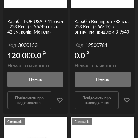
Карабін POF-USA P-415 кал
Карабін Remington 783 кал.
. 223 Rem (5. 56/45) ствол
223 Rem (5.56/45) з
42 см. колір: Металик
оптичним прицілом 3-9х40
Код
3000153
Код
12500781
₴
₴
120 000.0
0.0
Немає в наявності
Немає в наявності
Немає
Немає
Повідомити про
Повідомити про
надходження
надходження
Самовивіз
Самовивіз