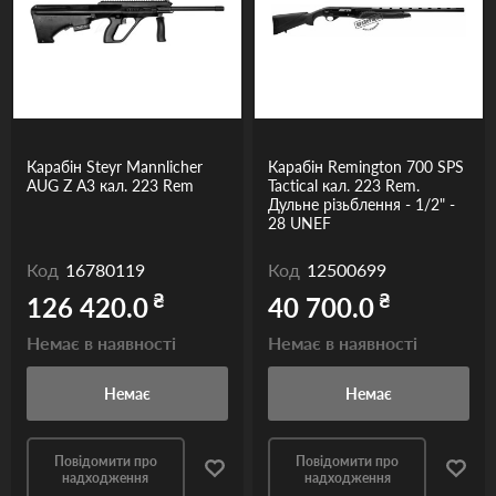
Карабін Steyr Mannlicher
Карабін Remington 700 SPS
AUG Z A3 кал. 223 Rem
Tactical кал. 223 Rem.
Дульне різьблення - 1/2" -
28 UNEF
Код
16780119
Код
12500699
₴
₴
126 420.0
40 700.0
Немає в наявності
Немає в наявності
Немає
Немає
Повідомити про
Повідомити про
надходження
надходження