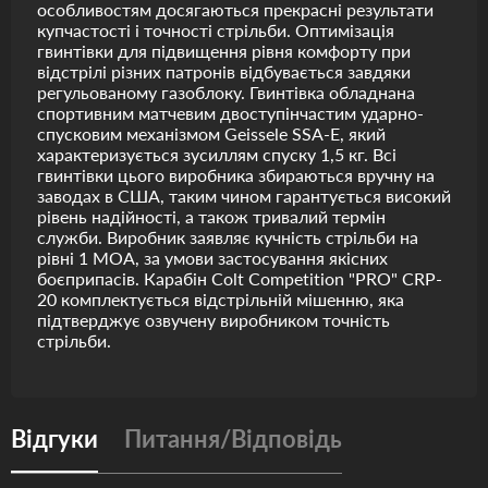
особливостям досягаються прекрасні результати
купчастості і точності стрільби. Оптимізація
гвинтівки для підвищення рівня комфорту при
відстрілі різних патронів відбувається завдяки
регульованому газоблоку. Гвинтівка обладнана
спортивним матчевим двоступінчастим ударно-
спусковим механізмом Geissele SSA-E, який
характеризується зусиллям спуску 1,5 кг. Всі
гвинтівки цього виробника збираються вручну на
заводах в США, таким чином гарантується високий
рівень надійності, а також тривалий термін
служби. Виробник заявляє кучність стрільби на
рівні 1 MOA, за умови застосування якісних
боєприпасів. Карабін Colt Competition "PRO" CRP-
20 комплектується відстрільній мішенню, яка
підтверджує озвучену виробником точність
стрільби.
Відгуки
Питання/Відповідь