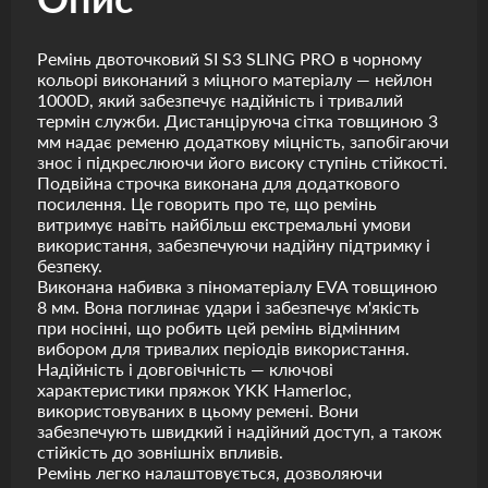
Ремінь двоточковий SI S3 SLING PRO в чорному
кольорі виконаний з міцного матеріалу — нейлон
1000D, який забезпечує надійність і тривалий
термін служби. Дистанціруюча сітка товщиною 3
мм надає ременю додаткову міцність, запобігаючи
знос і підкреслюючи його високу ступінь стійкості.
Подвійна строчка виконана для додаткового
посилення. Це говорить про те, що ремінь
витримує навіть найбільш екстремальні умови
використання, забезпечуючи надійну підтримку і
безпеку.
Виконана набивка з піноматеріалу EVA товщиною
8 мм. Вона поглинає удари і забезпечує м'якість
при носінні, що робить цей ремінь відмінним
вибором для тривалих періодів використання.
Надійність і довговічність — ключові
характеристики пряжок YKK Hamerloc,
використовуваних в цьому ремені. Вони
забезпечують швидкий і надійний доступ, а також
стійкість до зовнішніх впливів.
Ремінь легко налаштовується, дозволяючи