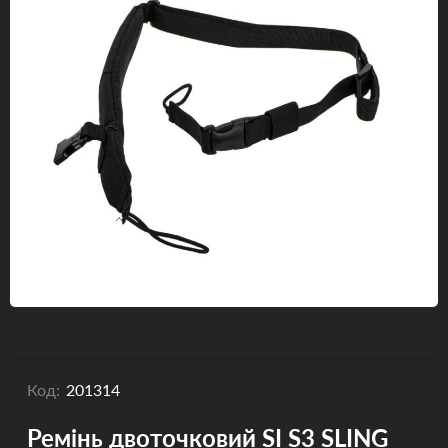
Одяг та взуття
Дрони (БПЛА)
Подарункові Сертифікати
Код:
201314
Ремінь двоточковий SI S3 SLING