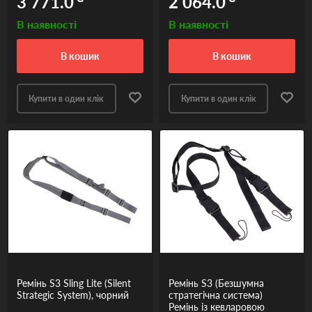
3 771.0
2 064.0
В наявності
В наявності
в кошик
в кошик
Купити в один клік
Купити в один клік
Ремінь S3 Sling Lite (Silent
Ремінь S3 (Безшумна
Strategic System), чорний
стратегічна система)
Ремінь із кевларовою