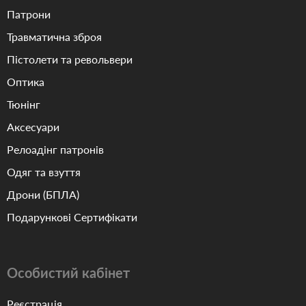
Патрони
Травматична зброя
Пістолети та револьвери
Оптика
Тюнінг
Аксесуари
Релоадінг патронів
Одяг та взуття
Дрони (БПЛА)
Подарункові Сертифікати
Особистий кабінет
Реєстрація