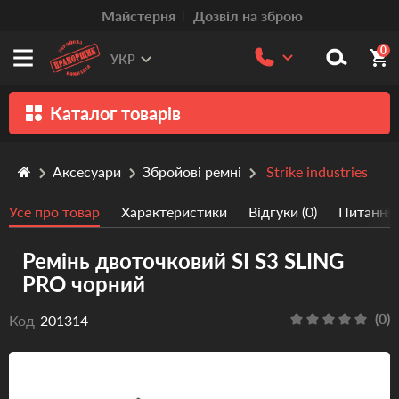
Mайстерня
Дозвіл на зброю
0
УКР
Каталог товарів
Зброя
Аксесуари
Збройові ремні
Strike industries
Патрони
Усе про товар
Характеристики
Відгуки (0)
Питання/
Травматична зброя
Ремінь двоточковий SI S3 SLING
Пістолети та револьвери
PRO чорний
Оптика
(0)
Код
201314
Тюнінг
Аксесуари
Релоадінг патронів