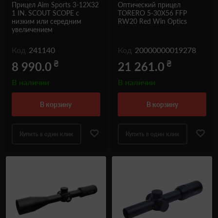
Прицел Aim Sports 3-12X32
Оптический прицел
1 IN. SCOUT SCOPE с
TORERO 5-30X56 FFP
низким или середним
RW20 Red Win Optics
увеличением
Код
241140
Код
20000000019278
₴
₴
8 990.0
21 261.0
В наличии
В наличии
в корзину
в корзину
Купить в один клик
Купить в один клик