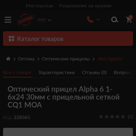
Мастерская
Разрешение на оружие
0
РУС
Каталог товаров
Оружие
Оптика
Оптические прицелы
Aim Sports
Патроны
Все о товаре
Характеристики
Отзывы (0)
Вопрос/От
Травматическое оружие
Оптический прицел Alpha 6 1-
Пистолеты
6x24 30мм с прицельной сеткой
Оптика
CQ1 MOA
Тюнинг
(0)
Код
228365
Аксессуары
Релоадинг патронов