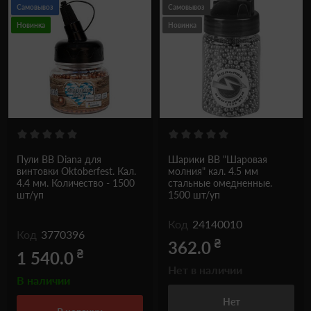
Самовывоз
Самовывоз
Новинка
Новинка
Пули ВВ Diana для
Шарики ВВ "Шаровая
винтовки Oktoberfest. Кал.
молния" кал. 4.5 мм
4.4 мм. Количество - 1500
стальные омедненные.
шт/уп
1500 шт/уп
Код
24140010
Код
3770396
₴
362.0
₴
1 540.0
Нет в наличии
В наличии
Нет