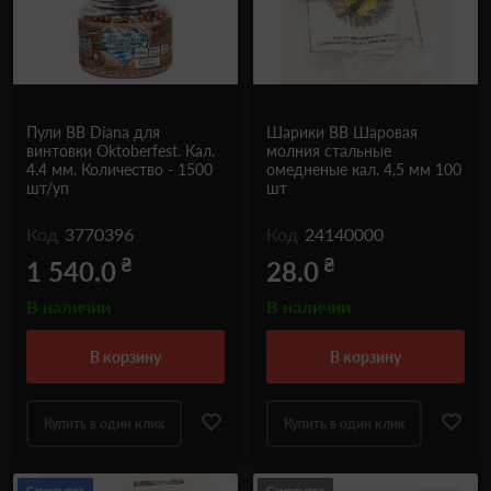
Одежда и обувь
Дроны (БПЛА)
Подарочные Сертификати
Пули ВВ Diana для
Шарики ВВ Шаровая
винтовки Oktoberfest. Кал.
молния стальные
4.4 мм. Количество - 1500
омедненые кал. 4,5 мм 100
шт/уп
шт
Код
3770396
Код
24140000
₴
₴
1 540.0
28.0
В наличии
В наличии
в корзину
в корзину
Купить в один клик
Купить в один клик