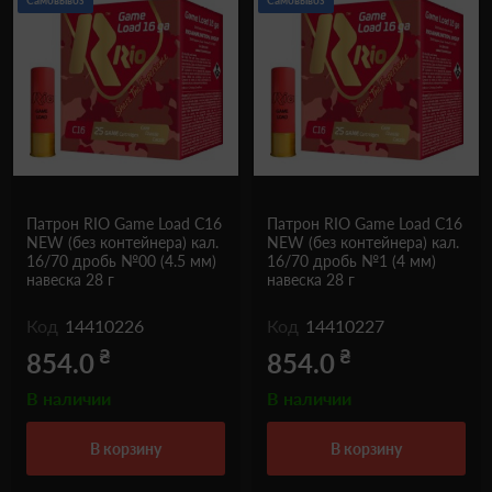
Самовывоз
Самовывоз
Патрон RIO Game Load C16
Патрон RIO Game Load C16
NEW (без контейнера) кал.
NEW (без контейнера) кал.
16/70 дробь №00 (4.5 мм)
16/70 дробь №1 (4 мм)
навеска 28 г
навеска 28 г
Код
14410226
Код
14410227
₴
₴
854.0
854.0
В наличии
В наличии
в корзину
в корзину