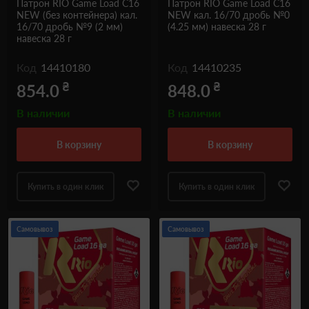
Патрон RIO Game Load C16
Патрон RIO Game Load C16
NEW (без контейнера) кал.
NEW кал. 16/70 дробь №0
16/70 дробь №9 (2 мм)
(4.25 мм) навеска 28 г
навеска 28 г
Код
14410180
Код
14410235
₴
₴
854.0
848.0
В наличии
В наличии
в корзину
в корзину
Купить в один клик
Купить в один клик
Самовывоз
Самовывоз