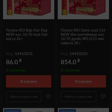
Одежда и обувь
Дроны (БПЛА)
Подарочные Сертификати
Патрон RIO Bala Star Slug
Патрон RIO Game Load C16
NEW кал. 16/70 пуля Star
NEW (без контейнера) кал.
масса 26 г
16/70 дробь №0 (4.25 мм)
навеска 28 г
Код
14410231
Код
14410225
₴
₴
86.0
854.0
В наличии
В наличии
в корзину
в корзину
Купить в один клик
Купить в один клик