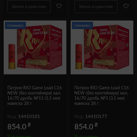
Купить в один клик
Купить в один клик
Самовывоз
Самовывоз
Патрон RIO Game Load C16
Патрон RIO Game Load C16
NEW (без контейнера) кал.
NEW (без контейнера) кал.
16/70 дробь №11 (1.5 мм)
16/70 дробь №3 (3.5 мм)
навеска 28 г
навеска 28 г
Код
14410181
Код
14410177
₴
₴
854.0
854.0
В наличии
В наличии