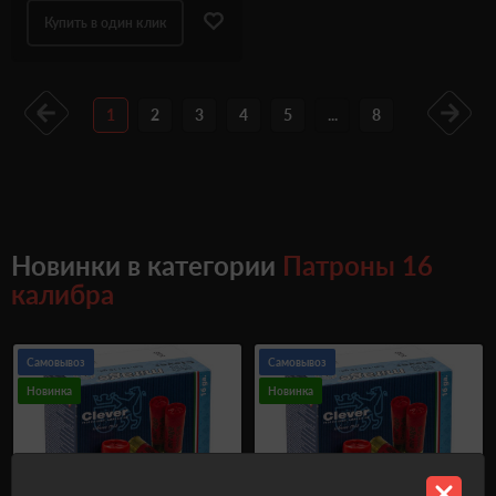
Купить в один клик
1
2
3
4
5
...
8
Новинки в категории
Патроны 16
калибра
Самовывоз
Самовывоз
Новинка
Новинка