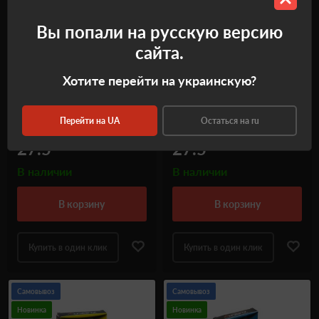
Вы попали на русскую версию
сайта.
Патрон охотничий MIRAGE
Патрон охотничий MIRAGE
Хотите перейти на украинскую?
T3 BIOR (б/к) к.16/12/70
T3 BIOR (б/к) к.16/12/70
№5 (2,9 мм), 28 г
№7 (2,5 мм), 28 г
Перейти на UA
Остаться на ru
Код
3003730
Код
3003731
₴
₴
27.5
27.5
В наличии
В наличии
в корзину
в корзину
Купить в один клик
Купить в один клик
Самовывоз
Самовывоз
Новинка
Новинка