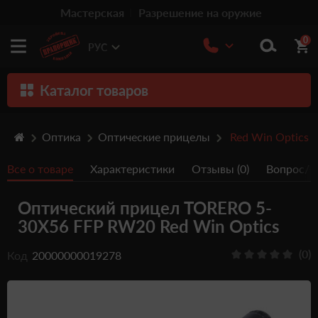
Мастерская
Разрешение на оружие
0
РУС
Каталог товаров
Оружие
Оптика
Оптические прицелы
Red Win Optics
Патроны
Все о товаре
Характеристики
Отзывы (0)
Вопрос/От
Травматическое оружие
Оптический прицел TORERO 5-
Пистолеты
30X56 FFP RW20 Red Win Optics
Оптика
(0)
Код
20000000019278
Тюнинг
Аксессуары
Релоадинг патронов