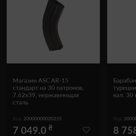
Магазин ASC AR-15
Барабан
стандарт на 30 патронов,
турецки
7.62x39, нержавеющая
кал. 30
сталь
Код
20000000020235
Код
2000
₴
7 049.0
8 75