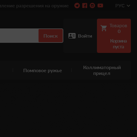
ление разрешения на оружие
РУС
Товаров
0
Поиск
Войти
Корзина
пуста
Коллиматорный
Помповое ружье
прицел