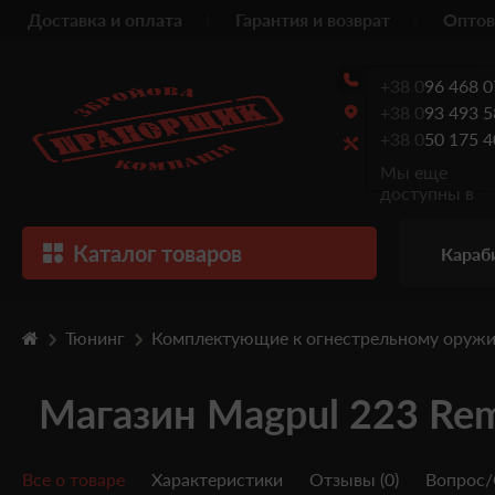
Доставка и оплата
Гарантия и возврат
Оптов
+38 0
96 468 0
+38 0
93 493 5
+38 0
50 175 4
Мы еще
доступны в
Каталог товаров
Караб
Тюнинг
Комплектующие к огнестрельному оруж
Магазин Magpul 223 Re
Все о товаре
Характеристики
Отзывы (0)
Вопрос/