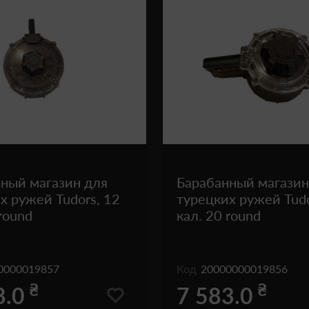
ный магазин для
Барабанный магазин
х ружей Tudors, 12
турецких ружей Tudo
 round
кал. 20 round
0000019857
Код
20000000019856
₴
₴
8.0
7 583.0