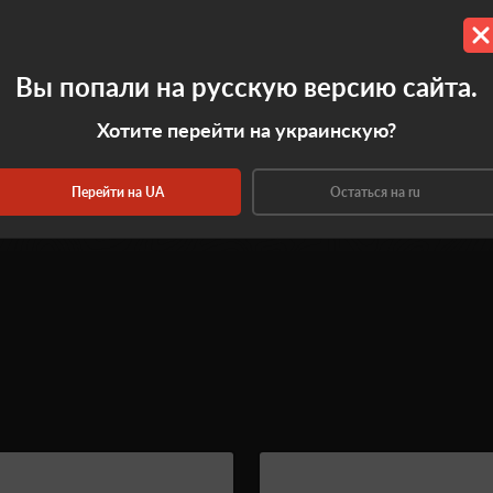
0.0
Вы попали на русскую версию сайта.
Хотите перейти на украинскую?
Оставить отзыв
Перейти на UA
Остаться на ru