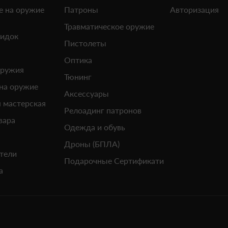
е на оружие
Патроны
Авторизация
Травматическое оружие
кидок
Пистолеты
Оптика
оружия
Тюнинг
 на оружие
Аксессуары
 мастерская
Релоадинг патронов
вара
Одежда и обувь
Дроны (БПЛА)
тели
Подарочные Сертификати
а