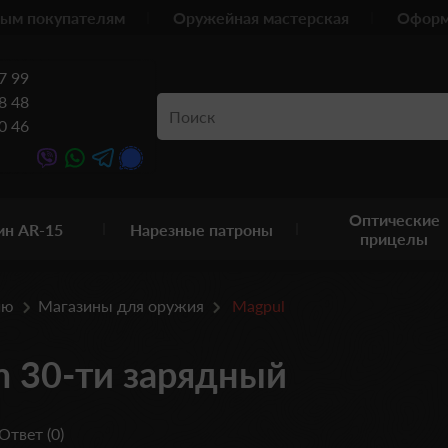
ым покупателям
Оружейная мастерская
Оформ
7 99
8 48
0 46
Оптические
ин AR-15
Нарезные патроны
прицелы
ию
Магазины для оружия
Magpul
m 30-ти зарядный
Ответ (0)