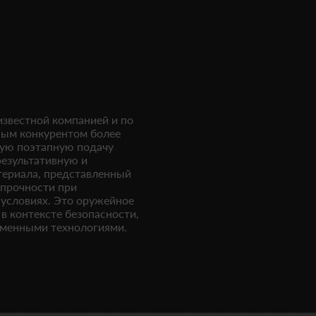
известной компанией и по
ным конкурентом более
ную поэтапную подачу
результативную и
териала, представленный
опрочности при
 условиях. Это оружейное
 контексте безопасности,
еменными технологиями.