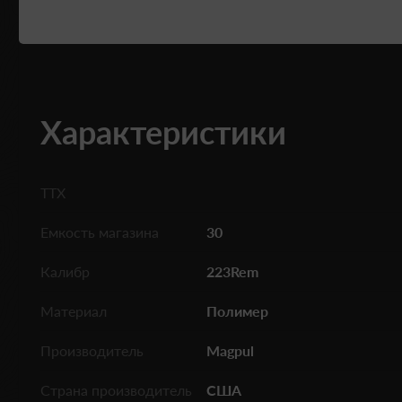
Характеристики
ТТХ
Емкость магазина
30
Калибр
223Rem
Материал
Полимер
Производитель
Magpul
Страна производитель
США