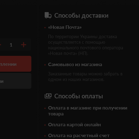
Способы доставки
«Новая Почта»
По территории Украины доставка
осуществляется с помощью
1
национального почтового оператора
«Новая почта» (НП).
уплении
Самовывоз из магазина
Заказанные товары можно забрать в
одном из наших магазинов.
ии
Способы оплаты
Оплата в магазине при получении
товара
Оплата картой онлайн
Оплата на расчетный счет