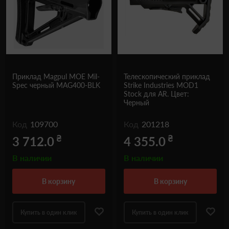
Приклад Magpul MOE Mil-
Телескопический приклад
Spec черный MAG400-BLK
Strike Industries MOD1
Stock для AR. Цвет:
Черный
Код
109700
Код
201218
₴
₴
3 712.0
4 355.0
В наличии
В наличии
в корзину
в корзину
Купить в один клик
Купить в один клик