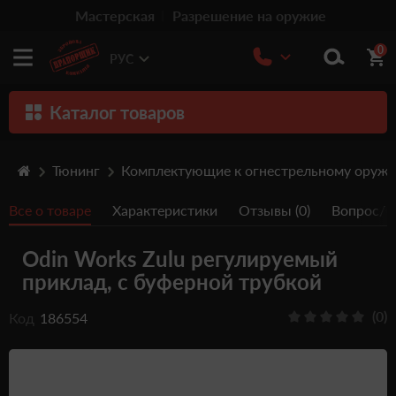
Мастерская
Разрешение на оружие
0
РУС
Каталог товаров
Оружие
Тюнинг
Комплектующие к огнестрельному оруж
Патроны
Все о товаре
Характеристики
Отзывы (0)
Вопрос/От
Травматическое оружие
Odin Works Zulu регулируемый
Пистолеты
приклад, с буферной трубкой
Оптика
(0)
Код
186554
Тюнинг
Аксессуары
Релоадинг патронов