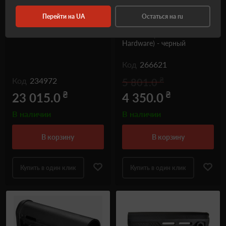
Перейти на UA
Остаться на ru
Приклад Closed Quarter
Приклад Battlelink Utility
Rifle Stock – FDE
Low Profile Stock Mil Spec
Tube Size (Standard
Hardware) - черный
Код
266621
₴
Код
234972
5 801.0
₴
₴
23 015.0
4 350.0
В наличии
В наличии
в корзину
в корзину
Купить в один клик
Купить в один клик