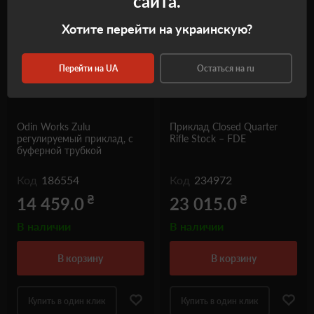
сайта.
Хотите перейти на украинскую?
Перейти на UA
Остаться на ru
Odin Works Zulu
Приклад Closed Quarter
регулируемый приклад, с
Rifle Stock – FDE
буферной трубкой
Код
186554
Код
234972
₴
₴
14 459.0
23 015.0
В наличии
В наличии
в корзину
в корзину
Купить в один клик
Купить в один клик