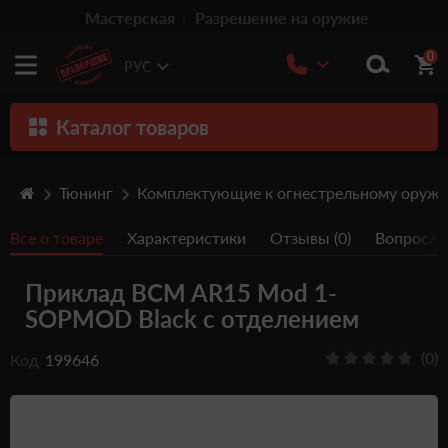
Мастерская
Разрешение на оружие
0
РУС
Каталог товаров
Оружие
Тюнинг
Комплектующие к огнестрельному оруж
Патроны
Все о товаре
Характеристики
Отзывы (0)
Вопрос/От
Травматическое оружие
Приклад BCM AR15 Mod 1-
Пистолеты
SOPMOD Black с отделением
Оптика
(0)
Код
199646
Тюнинг
Аксессуары
Релоадинг патронов