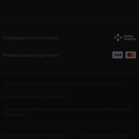
Партнеры по логистике
Финанасовые партнеры
«Прапорщик» ©2012—
2026
. Оружейный интернет-магазин
Пользовательское соглашение
Находясь на сайте, я согласен с использованием файлов cookie.
Подробнее
Разработка интернет-магазина:
SEO продвижение сайта
-