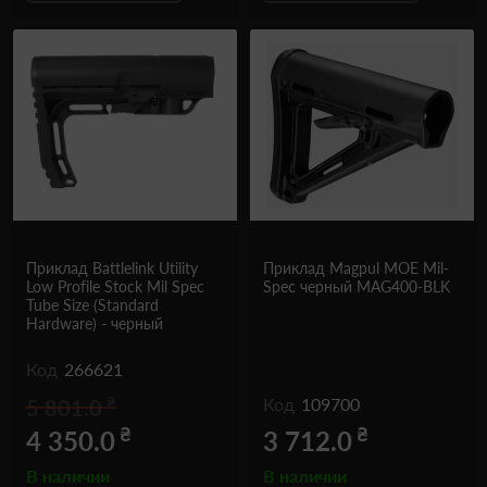
Приклад Battlelink Utility
Приклад Magpul MOE Mil-
Low Profile Stock Mil Spec
Spec черный MAG400-BLK
Tube Size (Standard
Hardware) - черный
Код
266621
₴
Код
109700
5 801.0
₴
₴
4 350.0
3 712.0
В наличии
В наличии