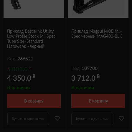
Приклад Battlelink Utility
Приклад Magpul MOE Mil-
Low Profile Stock Mil Spec
Spec черный MAG400-BLK
Tube Size (Standard
Hardware) - черный
Код
266621
₴
Код
109700
5 801.0
₴
₴
4 350.0
3 712.0
В наличии
В наличии
в корзину
в корзину
Купить в один клик
Купить в один клик