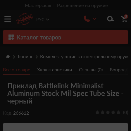
Мастерская
Разрешение на оружие
0
РУС
Каталог товаров
Оружие
Тюнинг
Комплектующие к огнестрельному оруж
Патроны
Все о товаре
Характеристики
Отзывы (0)
Вопрос/От
Травматическое оружие
Приклад Battlelink Minimalist
Пистолеты
Aluminum Stock Mil Spec Tube Size -
Оптика
черный
Тюнинг
(0)
Код
266612
Аксессуары
Релоадинг патронов