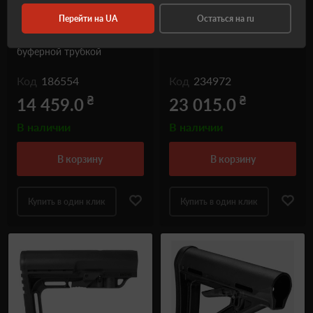
Перейти на UA
Остаться на ru
Odin Works Zulu
Приклад Closed Quarter
регулируемый приклад, с
Rifle Stock – FDE
буферной трубкой
Код
186554
Код
234972
₴
₴
14 459.0
23 015.0
В наличии
В наличии
в корзину
в корзину
Купить в один клик
Купить в один клик