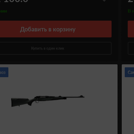
чии
В 
Добавить
в корзину
Купить в один клик
воз
Са