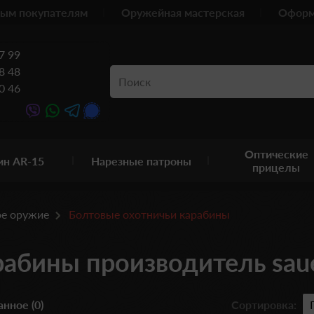
ым покупателям
Оружейная мастерская
Оформ
7 99
8 48
0 46
Оптические
ин AR-15
Нарезные патроны
прицелы
ое оружие
Болтовые охотничьи карабины
рабины производитель sau
нное (0)
Сортировка: