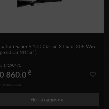
рабин Sauer S 100 Classic XT кал. 308 Win
 резьбой М15х1)
од
14190471
₴
0 860.0
т в наличии
Нет
в наличии