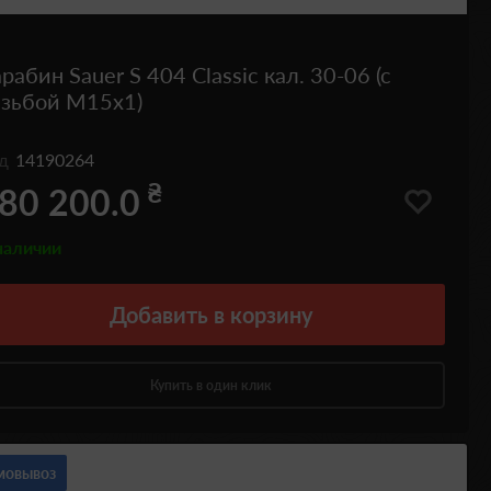
рабин Sauer S 404 Classic кал. 30-06 (с
езьбой М15х1)
од
14190264
₴
80 200.0
наличии
Добавить
в корзину
Купить в один клик
мовывоз