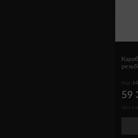
Караб
резь
Код
14
59 
Нет в 