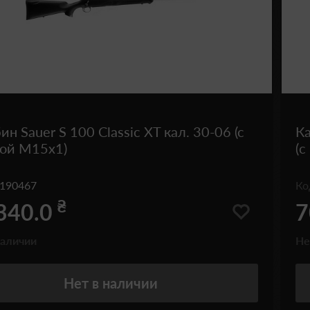
ин Sauer S 100 Classic XT кал. 30-06 (с
Ка
бой М15х1)
(с
190467
К
₴
340.0
7
наличии
Не
Нет
в наличии