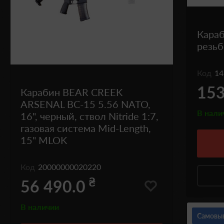
Караб
резь
Код
14
153
Карабин BEAR CREEK
ARSENAL BC-15 5.56 NATO,
В нали
16", черный, ствол Nitride 1:7,
газовая система Mid-Length,
15" MLOK
Код
20000000020220
₴
56 490.0
В наличии
Самовы