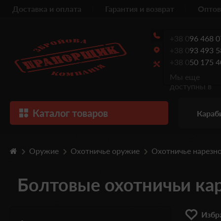
Доставка и оплата
Гарантия и возврат
Оптов
+38 0
96 468 0
+38 0
93 493 5
+38 0
50 175 4
Мы еще
доступны в
Каталог товаров
Караб
Оружие
Охотничье оружие
Охотничье нарезн
Болтовые охотничьи ка
Избра