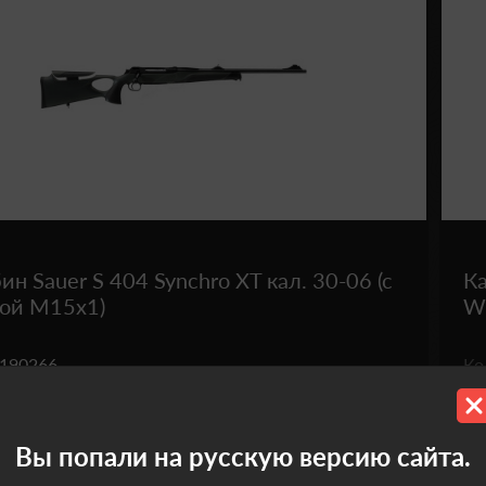
ин Sauer S 404 Synchro XT кал. 30-06 (с
Ка
бой М15х1)
Wi
190266
К
₴
 820.0
1
чии
Вы попали на русскую версию сайта.
В 