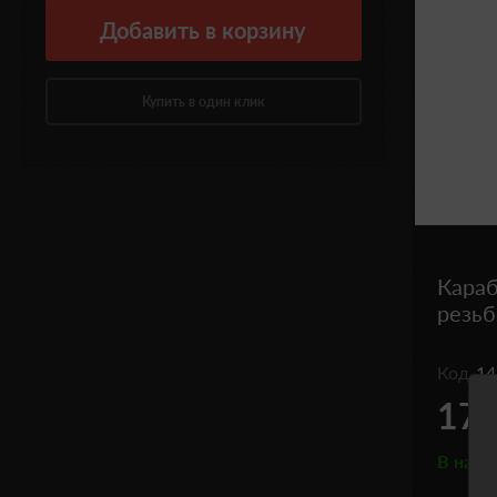
Добавить
в корзину
Купить в один клик
Караб
резь
Код
14
179
В нали