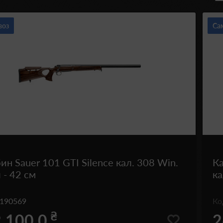
воз
Са
ин Sauer 101 GTI Silence кал. 308 Win.
Ка
 - 42 см
ка
190569
К
₴
 100.0
2