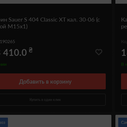
ин Sauer S 404 Classic XT кал. 30-06 (с
Ка
бой М15х1)
р
190265
К
₴
 410.0
1
чии
В 
Добавить
в корзину
Купить в один клик
воз
Са