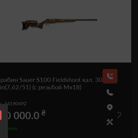
рабин Sauer S100 Fieldshoot кал. 308
n(7,62/51) (с резьбой Мх18)
од
14190492
₴
10 000.0
наличии