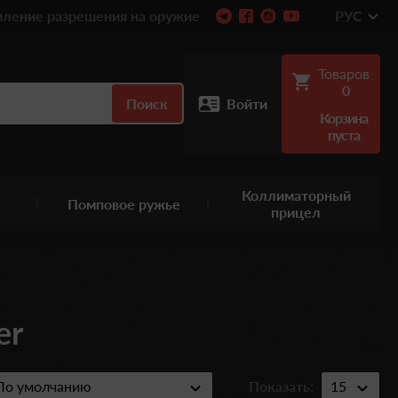
ление разрешения на оружие
РУС
Товаров
0
Поиск
Войти
Корзина
пуста
Коллиматорный
Помповое ружье
прицел
er
Показать: