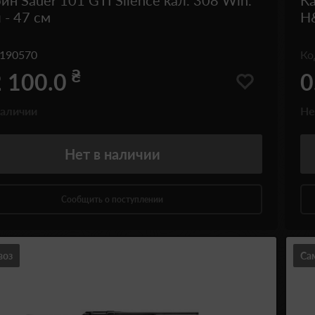
ин Sauer 101 GTI Silence кал. 308 Win.
Ка
 - 47 см
H
190570
К
₴
 100.0
0
наличии
Не
Нет
в наличии
Сообщить о поступлении
воз
Са