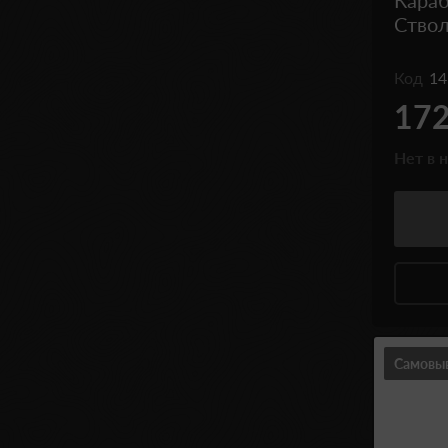
Караб
Ствол
Код
14
172
Нет в 
Самовы