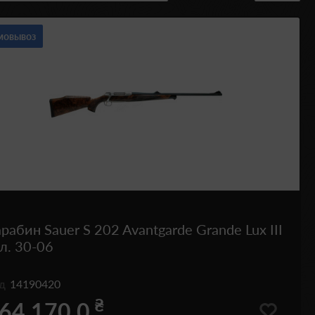
мовывоз
рабин Sauer S 202 Avantgarde Grande Lux III
л. 30-06
од
14190420
₴
64 170.0