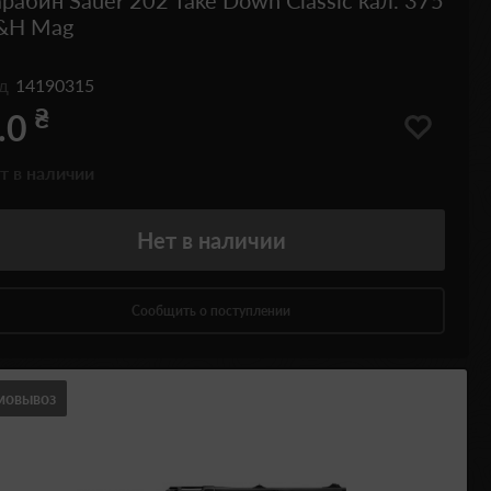
рабин Sauer 202 Take Down Classic кал. 375
&H Mag
од
14190315
₴
.0
т в наличии
Нет
в наличии
Сообщить о поступлении
мовывоз