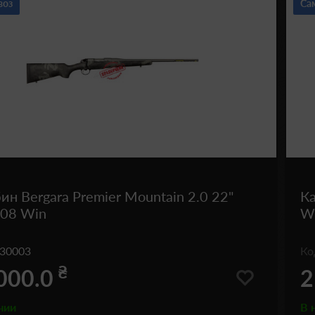
воз
Са
ин Bergara Premier Mountain 2.0 22"
Ка
308 Win
Wi
30003
К
₴
000.0
2
чии
В 