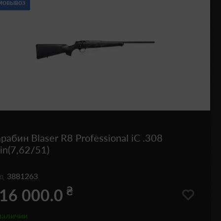
мовывоз
рабин Blaser R8 Professional iC .308
n(7,62/51)
од
3881263
₴
16 000.0
наличии