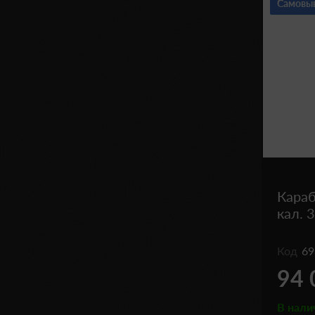
Самовы
Караб
кал. 
Код
69
94 
В нали