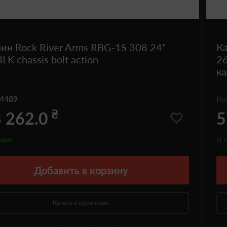
ин Rock River Arms RBG-1S 308 24"
К
LK chassis bolt action
26
ка
4489
К
₴
 262.0
5
чии
В 
Добавить
в корзину
Купить в один клик