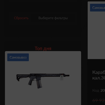
Самовы
Сбросить
Выберите фильтры
Топ дня
Самовывоз
Караб
кал.3
Код
20
69 92