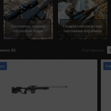
Охотничье оружие
Полуавтоматические
со скобой Генри
охотничьи карабины
нное (0)
Сортировка:
воз
Са