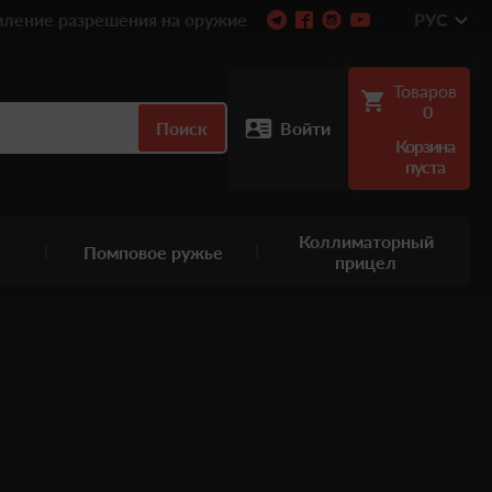
ление разрешения на оружие
РУС
Товаров
0
Поиск
Войти
Корзина
пуста
Коллиматорный
Помповое ружье
прицел