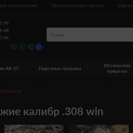
ым покупателям
Оружейная мастерская
Оформ
7 99
8 48
0 46
Оптические
ин AR-15
Нарезные патроны
прицелы
ое оружие
жие калибр .308 win