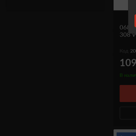
06821
308 W
Код
20
109
В нали