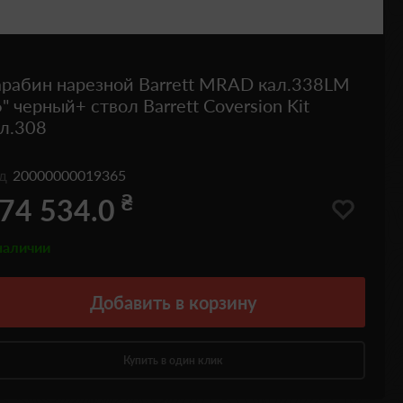
арабин нарезной Barrett MRAD кал.338LM
" черный+ ствол Barrett Coversion Kit
л.308
од
20000000019365
₴
74 534.0
наличии
Добавить
в корзину
Купить в один клик