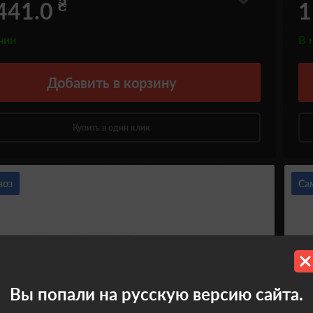
₴
441.0
1
чии
В 
Добавить
в корзину
Купить в один клик
воз
Са
Вы попали на русскую версию сайта.