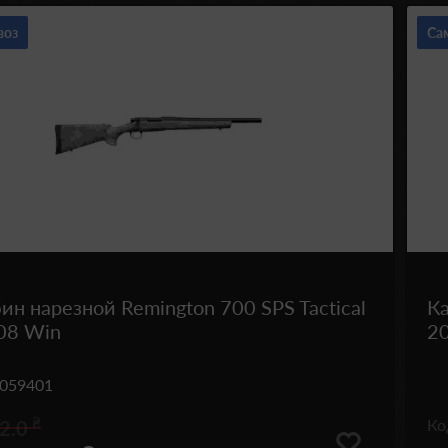
воз
Са
ин нарезной Remington 700 SPS Tactical
Ка
08 Win
20
059401
₴
К
2.0