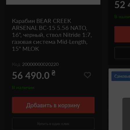
52 
В нали
Карабин BEAR CREEK
ARSENAL BC-15 5.56 NATO,
16", черный, ствол Nitride 1:7,
газовая система Mid-Length,
15" MLOK
Код
20000000020220
₴
56 490.0
Самовы
В наличии
Добавить
в корзину
Купить в один клик