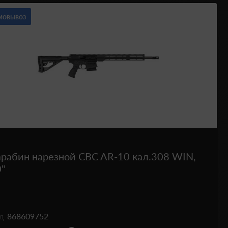
мовывоз
рабин нарезной СBC AR-10 кал.308 WIN,
"
од
868609752