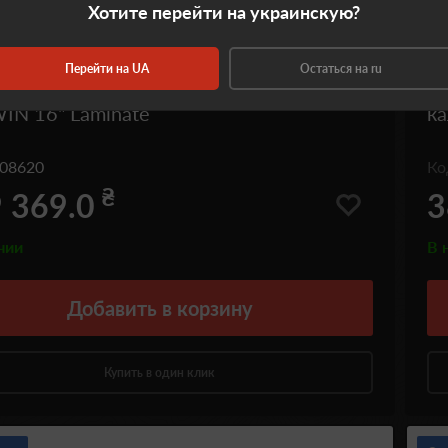
Хотите перейти на украинскую?
Перейти на UA
Остаться на ru
 Карабин нарезной Ruger Scout Rifle LH
К
IN 16" Laminate
ка
08620
К
₴
 369.0
3
чии
В 
Добавить
в корзину
Купить в один клик