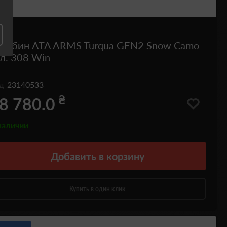
арабин ATA ARMS Turqua GEN2 Snow Camo
л. 308 Win
од
23140533
₴
8 780.0
наличии
Добавить
в корзину
Купить в один клик