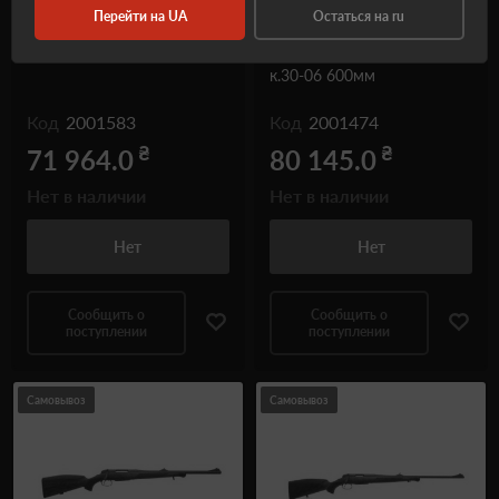
Перейти на UA
Остаться на ru
Карабин нарезной
Карабин нарезной
Windham кал.308Win
Mannlicher Classic Mountain
к.30-06 600мм
Код
2001583
Код
2001474
₴
₴
71 964.0
80 145.0
Нет в наличии
Нет в наличии
Нет
Нет
Сообщить о
Сообщить о
поступлении
поступлении
Самовывоз
Самовывоз