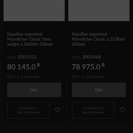
Карабин нарезной
Карабин нарезной
Mannlicher Classic Semi
Mannlicher Classic к.223Rem
weight к.308Win 508мм
600мм
Код
2001452
Код
2001468
₴
₴
80 145.0
78 975.0
Нет в наличии
Нет в наличии
Нет
Нет
Сообщить о
Сообщить о
поступлении
поступлении