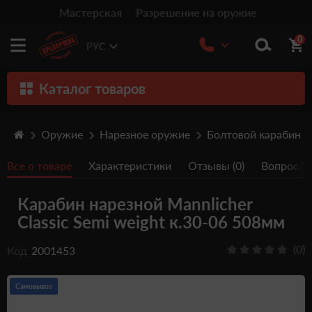
Мастерская
Разрешение на оружие
0
РУС
Каталог товаров
Оружие
Оружие
Нарезное оружие
Болтовой карабин
Патроны
Все о товаре
Характеристики
Отзывы (0)
Вопрос/От
Травматическое оружие
Карабин нарезной Mannlicher
Пистолеты
Classic Semi weight к.30-06 508мм
Оптика
(0)
Код
2001453
Тюнинг
Аксессуары
Самовывоз
Релоадинг патронов