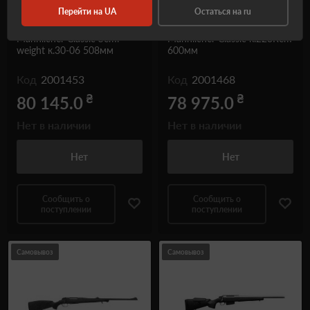
Перейти на UA
Остаться на ru
Карабин нарезной
Карабин нарезной
Mannlicher Classic Semi
Mannlicher Classic к.223Rem
weight к.30-06 508мм
600мм
Код
2001453
Код
2001468
₴
₴
80 145.0
78 975.0
Нет в наличии
Нет в наличии
Нет
Нет
Сообщить о
Сообщить о
поступлении
поступлении
Самовывоз
Самовывоз