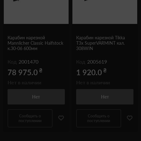
Карабин нарезной
Карабин нарезной Tikka
Mannlicher Classic Halfstock
T3x SuperVARMINT кал.
к.30-06 600мм
308WIN
Код
2001470
Код
2005619
₴
₴
78 975.0
1 920.0
Нет в наличии
Нет в наличии
Нет
Нет
Сообщить о
Сообщить о
поступлении
поступлении