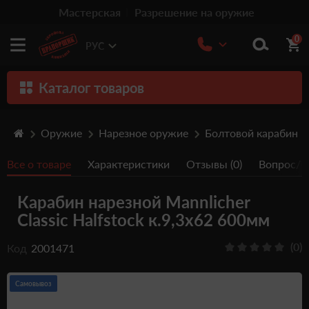
Мастерская
Разрешение на оружие
0
РУС
Каталог товаров
Оружие
Оружие
Нарезное оружие
Болтовой карабин
Патроны
Все о товаре
Характеристики
Отзывы (0)
Вопрос/От
Травматическое оружие
Карабин нарезной Mannlicher
Пистолеты
Classic Halfstock к.9,3x62 600мм
Оптика
(0)
Код
2001471
Тюнинг
Аксессуары
Самовывоз
Релоадинг патронов