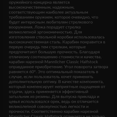
оружейного концерна является
высококачественным, надежным,
соответствующим наиболее актуальным
требованиям оружием, которое очевидно, что
будет интересным любителям стрелкового
вооружения. Ложа порадует стрелка
великолепной эргономичностью. Для
изготовления ствольной коробки использовалась
высококачественная сталь. Карабин понравится в
первую очередь тем стрелкам, которые
предпочитают большую прочность. Благодаря
отличному соотношению стоимости и качества,
карабин нарезной Mannlicher Classic Halfstock
оправданное приобретение. Угол поворота затвора
равняется 60°. Это оптимальный показатель в
случае, если пользователь хочет применять
дополнительную оптику. В качестве компонента,
который компенсирует неприятные ощущения от
отдачи, здесь применяется эффективный
затыльник из резины. Для выпуска приклада и
цевья использовался орех, ведь он отличается
великолепной совокупностью легкости и
прочности. Соответственно карабин нарезной
Mannlicher Classic Halfstock отличается не только