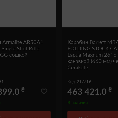
 Armalite AR50A1
Карабин Barrett MR
ingle Shot Rifle
FOLDING STOCK CA
GGG сошкой
Lapua Magnum 26" с
канавкой (660 мм) ч
Cerakote
81
Код
217719
₴
₴
899.0
463 421.0
и
В наличии