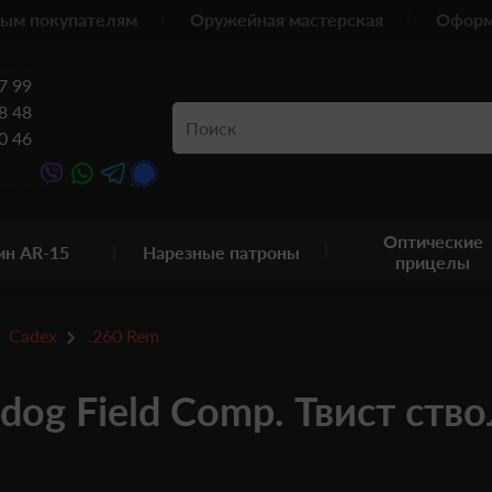
ым покупателям
Оружейная мастерская
Оформ
7 99
8 48
0 46
Оптические
ин AR-15
Нарезные патроны
прицелы
Cadex
.260 Rem
og Field Comp. Твист ствол