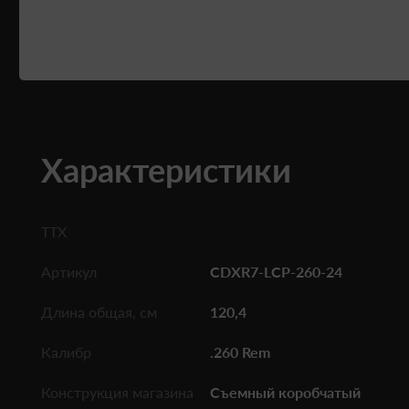
Характеристики
ТТХ
Артикул
CDXR7-LCP-260-24
Длина общая, см
120,4
Калибр
.260 Rem
Конструкция магазина
Съемный коробчатый