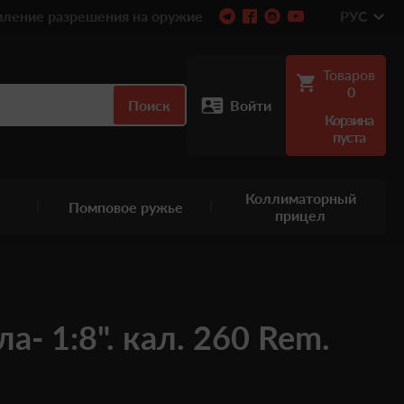
ление разрешения на оружие
РУС
Товаров
0
Поиск
Войти
Корзина
пуста
Коллиматорный
Помповое ружье
прицел
а- 1:8". кал. 260 Rem.