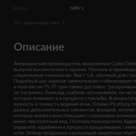
Масса
5897 г
Все характеристики
Описание
Американский производитель вооружения Cadex Defe
выпуске высокоточного оружия. Поэтому в производ
современные технологии. Твист 1:8, обычный для ств
Подобный шаг нарезов замечательно стабилизирует п
и пули весом 75-77 гран также достойно "раскручиваю
не так важна. Приклад снабжен затыльником, он част
которая появляется в процессе стрельбы. В результат
кучность и точность ведения огня. Планка Picatinny п
разных дополнительных элементов, фонарей, оптичес
которые значительно повышают стрелковые возможн
имеет пистолетный вид. Поэтому пользователю буде
управлять карабином в процессе прицеливания, смен
огня. Затвор продольно-скользящий свидетельствует 