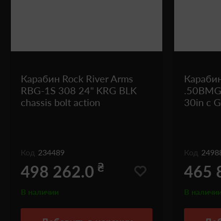
Карабин Rock River Arms
Карабин
RBG-1S 308 24" KRG BLK
.50BMG S
chassis bolt action
30in с 
Код
234489
Код
2498
₴
498 262.0
465 
В наличии
В наличи