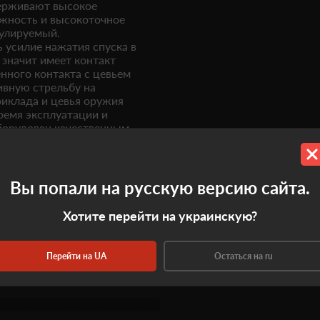
ерживают высокое
ежность и высокоточное
гулируемый.
 усилие нажатия спуска в
 значит имеет контакт
нного контакта с цевьем
ивную стрельбу на
риклада и цевья оружия
ремя эксплуатации и
оборудован качественным
ль может за считанные
дение огня.
Вы попали на русскую версию сайта.
Хотите перейти на украинскую?
Перейти на UA
Остаться на ru
0.0