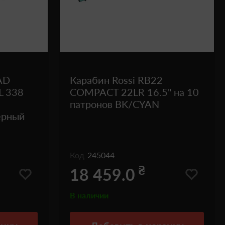
AD
Карабин Rossi RB22
L 338
COMPACT 22LR 16.5" на 10
патронов BK/CYAN
ерный
Код
245044
₴
18 459.0
В наличии