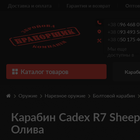
Доставка и оплата
Гарантия и возврат
Оптов
+38 0
96 468 0
+38 0
93 493 5
+38 0
50 175 4
Мы еще
доступны в
Каталог товаров
Караб
Оружие
Нарезное оружие
Болтовой карабин
Карабин Cadex R7 Sheepd
Олива