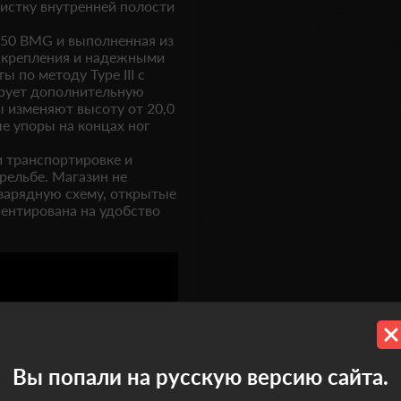
чистку внутренней полости
 .50 BMG и выполненная из
 крепления и надежными
по методу Type III с
рует дополнительную
ы изменяют высоту от 20,0
ые упоры на концах ног
и транспортировке и
рельбе. Магазин не
зарядную схему, открытые
ентирована на удобство
Вы попали на русскую версию сайта.