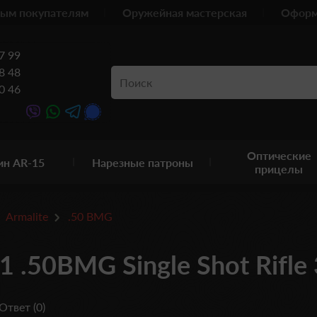
ым покупателям
Оружейная мастерская
Оформ
7 99
8 48
0 46
Оптические
ин AR-15
Нарезные патроны
прицелы
Armalite
.50 BMG
 .50BMG Single Shot Rifle
Ответ (0)