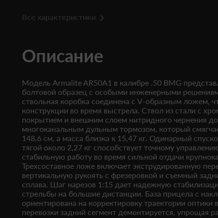
Все характеристики
Описание
Модель Armalite AR50A1 в калибре .50 BMG предста
болтовой образец с особыми инженерными решениям
ствольная коробка соединена с V-образным ложем, ч
конструкции во время выстрела. Ствол из стали с х
покрытием и внешним слоем нитридного чернения дос
многоканальным дульным тормозом, который смягчае
148,6 см, а масса близка к 15,47 кг. Одинарный спуск
тягой около 2,27 кг способствует точному управлен
стабильную работу во время сильной отдачи крупнок
Трехсоставное ложе включает экструдированную пер
вертикальную рукоять с фрезеровкой и съемный задн
сплава. Шаг нарезов 1:15 дает надежную стабилизац
стрельбы на большие дистанции. База прицела с нак
ориентирована на корректировку траектории оптики 
перевозки задний сегмент демонтируется, упрощая р