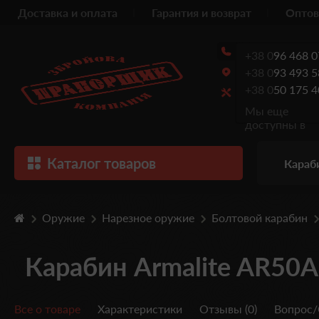
Доставка и оплата
Гарантия и возврат
Оптов
+38 0
96 468 0
+38 0
93 493 5
+38 0
50 175 4
Мы еще
доступны в
Каталог товаров
Караб
Оружие
Нарезное оружие
Болтовой карабин
Карабин Armalite AR50A1
Все о товаре
Характеристики
Отзывы (0)
Вопрос/