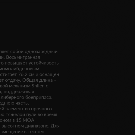
вляет собой однозарядный
и. Восьмигранная
то повышает устойчивость
ромомолибденовым
тигает 76,2 см и оснащен
т отдачу. Общая длина –
овой механизм Shilen с
ию, поддерживая
алиберного боеприпаса.
еднюю часть,
ий элемент из прочного
ию тяжелой пули во время
лоном в 15 MOA
в высотном диапазоне. Для
азмещение в тесном