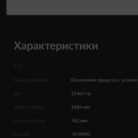
Характеристики
ТТХ
База крепления
Основание прицела с углом
Вес
15467 гр
Длина общая
1486 мм
Длина ствола
762 мм
Калибр
.50 BMG