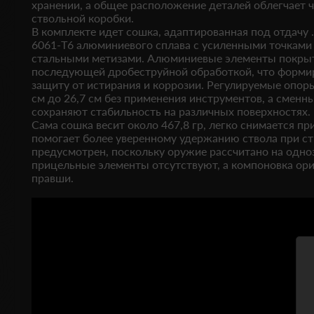
хранении, а общее расположение деталей облегчает 
ствольной коробки.
В комплекте идет сошка, адаптированная под отдачу
6061-T6 алюминиевого сплава с усиленными точками
стальными метизами. Алюминиевые элементы покрыты 
последующей дробеструйной обработкой, что форми
защиту от истирания и коррозии. Регулируемые опор
см до 26,7 см без применения инструментов, а сменн
сохраняют стабильность на различных поверхностях.
Сама сошка весит около 467,8 гр, легко снимается пр
помогает более уверенному удержанию ствола при ст
предусмотрен, поскольку оружие рассчитано на одно
прицельные элементы отсутствуют, а компоновка ори
правши.