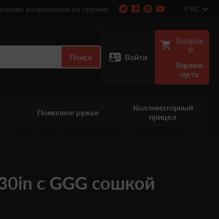
ление разрешения на оружие
РУС
Товаров
0
Поиск
Войти
Корзина
пуста
Коллиматорный
Помповое ружье
прицел
 30in с GGG сошкой