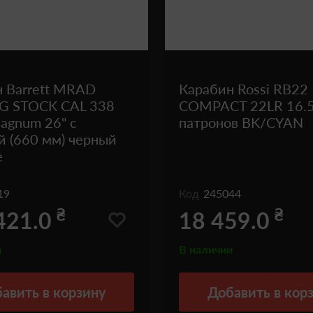
 Barrett MRAD
Карабин Rossi RB22
G STOCK CAL 338
COMPACT 22LR 16.5
agnum 26" с
патронов BK/CYAN
й (660 мм) черный
e
19
Код
245044
₴
₴
421.0
18 459.0
и
В наличии
авить
в корзину
Добавить
в кор