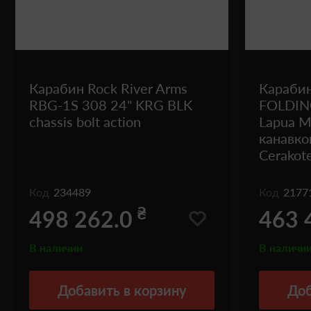
Карабин Rock River Arms
Карабин
RBG-1S 308 24" KRG BLK
FOLDIN
chassis bolt action
Lapua M
канавко
Cerakot
Код
234489
Код
2177
₴
498 262.0
463 
В наличии
В наличи
Добавить
в корзину
Доб