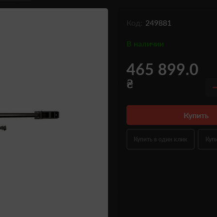
Код:
249881
В наличии
465 899.0
₴
Купить
Купить в один клик
Куп