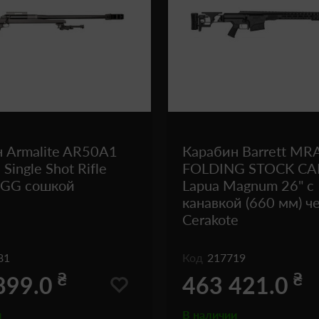
 Armalite AR50A1
Карабин Barrett MR
ingle Shot Rifle
FOLDING STOCK CA
GGG сошкой
Lapua Magnum 26" с
канавкой (660 мм) ч
Cerakote
81
Код
217719
₴
₴
899.0
463 421.0
и
В наличии