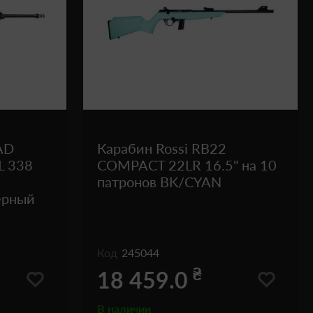
AD
Карабин Rossi RB22
L 338
COMPACT 22LR 16.5" на 10
патронов BK/CYAN
ерный
Код
245044
₴
18 459.0
В наличии