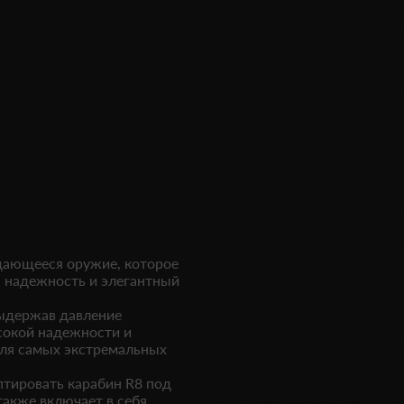
выдающееся оружие, которое
ю надежность и элегантный
ыдержав давление
ысокой надежности и
для самых экстремальных
птировать карабин R8 под
также включает в себя