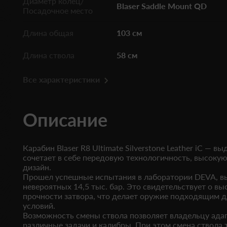
Диаметр колец/
Blaser Saddle Mount QD
Посадочное место
Длина общая
103 см
Длина ствола
58 см
Все характеристики
Описание
Карабин Blaser R8 Ultimate Silverstone Leather iC — 
сочетает в себе передовую технологичность, высоку
дизайн.
Прошел успешные испытания в лаборатории DEVA, в
невероятных 14,5 тыс. бар. Это свидетельствует о в
прочности затвора, что делает оружие подходящим 
условий.
Возможность смены ствола позволяет владельцу ада
различные задачи и калибры. При этом смена ствола 