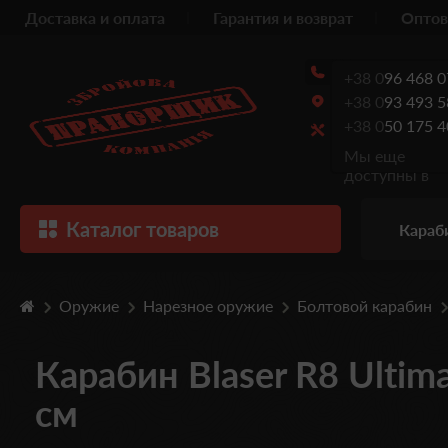
Доставка и оплата
Гарантия и возврат
Оптов
+38 0
96 468 0
+38 0
93 493 5
+38 0
50 175 4
Мы еще
доступны в
Каталог товаров
Караб
Оружие
Нарезное оружие
Болтовой карабин
Карабин Blaser R8 Ultimat
см