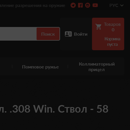
ление разрешения на оружие
РУС
Товаров
0
Поиск
Войти
Корзина
пуста
Коллиматорный
Помповое ружье
прицел
л. .308 Win. Ствол - 58