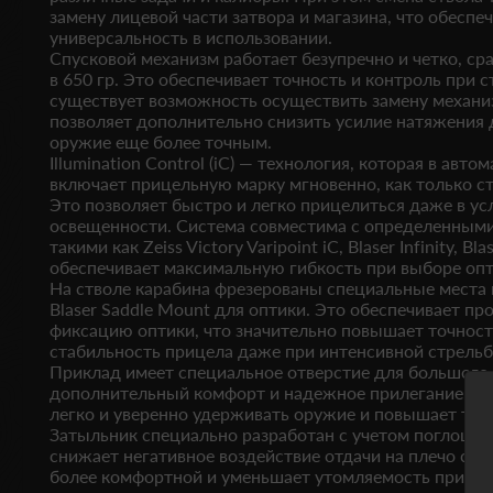
замену лицевой части затвора и магазина, что обеспеч
универсальность в использовании.
Спусковой механизм работает безупречно и четко, ср
в 650 гр. Это обеспечивает точность и контроль при с
существует возможность осуществить замену механиз
позволяет дополнительно снизить усилие натяжения д
оружие еще более точным.
Illumination Control (iC) — технология, которая в авт
включает прицельную марку мгновенно, как только с
Это позволяет быстро и легко прицелиться даже в у
освещенности. Система совместима с определенным
такими как Zeiss Victory Varipoint iC, Blaser Infinity, Bla
обеспечивает максимальную гибкость при выборе опт
На стволе карабина фрезерованы специальные места
Blaser Saddle Mount для оптики. Это обеспечивает п
фиксацию оптики, что значительно повышает точност
стабильность прицела даже при интенсивной стрельб
Приклад имеет специальное отверстие для большого 
дополнительный комфорт и надежное прилегание к ру
легко и уверенно удерживать оружие и повышает точн
Затыльник специально разработан с учетом поглощен
снижает негативное воздействие отдачи на плечо стре
более комфортной и уменьшает утомляемость при дл