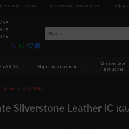
ым покупателям
Оружейная мастерская
Оформ
7 99
8 48
0 46
Оптические
ин AR-15
Нарезные патроны
прицелы
Blaser
.308 WIN
e Silverstone Leather iC ка