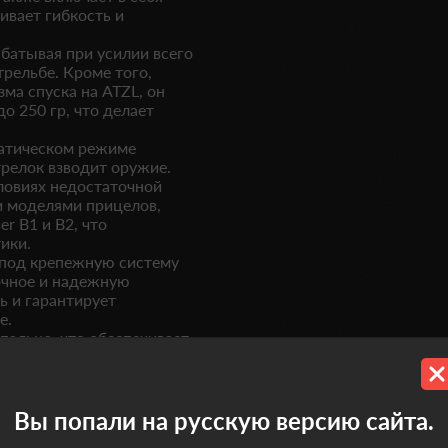
ивает гибкость и
абатывая при усилии всего
трельбе. Кроме того,
ма спуска на ATZL, он
о 250 гр, что делает
оматическом режиме
трелок взводит оружие.
словиях недостаточной
и моделями прицелов,
ser B1 и B2, что
ики.
 под крепежную систему
рочное и надежную
ь и гарантирует
е.
пальца, что обеспечивает
ке стрелка. Это позволяет
ость при стрельбе.
ия импульса отдачи. Это
лка, что делает стрельбу
Вы попали на русскую версию сайта.
ительных тренировках или