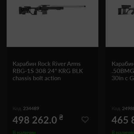
Карабин Rock River Arms
Карабин
RBG-1S 308 24" KRG BLK
.50BMG S
chassis bolt action
30in с 
Код
234489
Код
2498
₴
498 262.0
465 
В наличии
В наличи