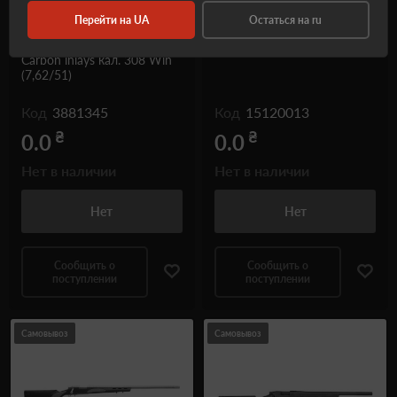
Перейти на UA
Остаться на ru
Карабин Blaser R8
Карабин DPMS ORACLE
Professional Success Black
кал .308 Win (7,62/51)
Carbon inlays кал. 308 Win
(7,62/51)
Код
3881345
Код
15120013
₴
₴
0.0
0.0
Нет в наличии
Нет в наличии
Нет
Нет
Сообщить о
Сообщить о
поступлении
поступлении
Самовывоз
Самовывоз