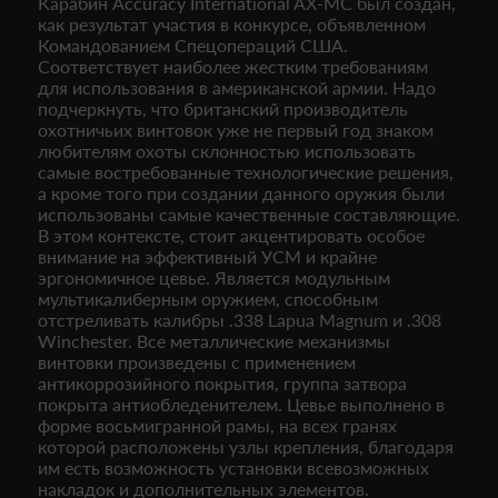
Карабин Accuracy International AX-MC был создан,
как результат участия в конкурсе, объявленном
Командованием Спецопераций США.
Соответствует наиболее жестким требованиям
для использования в американской армии. Надо
подчеркнуть, что британский производитель
охотничьих винтовок уже не первый год знаком
любителям охоты склонностью использовать
самые востребованные технологические решения,
а кроме того при создании данного оружия были
использованы самые качественные составляющие.
В этом контексте, стоит акцентировать особое
внимание на эффективный УСМ и крайне
эргономичное цевье. Является модульным
мультикалиберным оружием, способным
отстреливать калибры .338 Lapua Magnum и .308
Winchester. Все металлические механизмы
винтовки произведены с применением
антикоррозийного покрытия, группа затвора
покрыта антиобледенителем. Цевье выполнено в
форме восьмигранной рамы, на всех гранях
которой расположены узлы крепления, благодаря
им есть возможность установки всевозможных
накладок и дополнительных элементов.