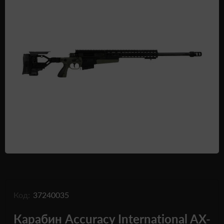
Одежда и обувь
Дроны (БПЛА)
Подарочные Сертификати
Код:
37240035
Карабин Accuracy International AX-