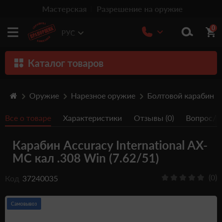
Мастерская
Разрешение на оружие
0
РУС
Каталог товаров
Оружие
Оружие
Нарезное оружие
Болтовой карабин
Патроны
Все о товаре
Характеристики
Отзывы (0)
Вопрос/От
Травматическое оружие
Карабин Accuracy International AX-
Пистолеты
MC кал .308 Win (7.62/51)
Оптика
(0)
Код
37240035
Тюнинг
Аксессуары
Самовывоз
Релоадинг патронов