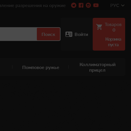
ление разрешения на оружие
РУС
Товаров
0
Поиск
Войти
Корзина
пуста
Коллиматорный
Помповое ружье
прицел