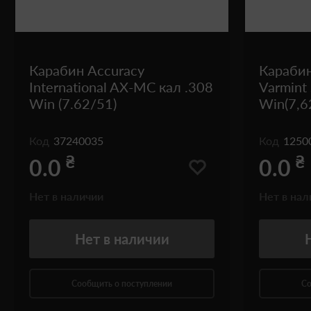
Карабин Accuracy
Карабин
International AX-MC кал .308
Varmint
Win (7.62/51)
Win(7,6
Код
37240035
Код
1250
₴
₴
0.0
0.0
Нет в наличии
Нет в нал
Нет
в наличии
Сообщить о поступлении
Со