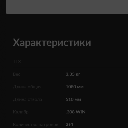
Характеристики
ТТХ
Вес
3,35 кг
Длина общая
1080 мм
Длина ствола
510 мм
Калибр
.308 WIN
Количество патронов
2+1