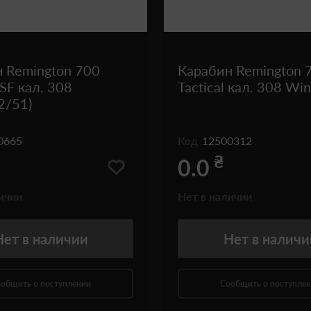
 Remington 700
Карабин Remington 
 SF кал. 308
Tactical кал. 308 Win
2/51)
0665
Код
12500312
₴
0.0
ичии
Нет в наличии
Нет
в наличии
Нет
в наличи
общить о поступлении
Сообщить о поступле