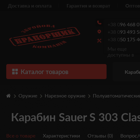
Доставка и оплата
Гарантия и возврат
Оптов
+38 0
96 468 0
+38 0
93 493 5
+38 0
50 175 4
Мы еще
доступны в
Каталог товаров
Караб
Оружие
Нарезное оружие
Полуавтоматически
Карабин Sauer S 303 Clas
Все о товаре
Характеристики
Отзывы (0)
Вопрос/