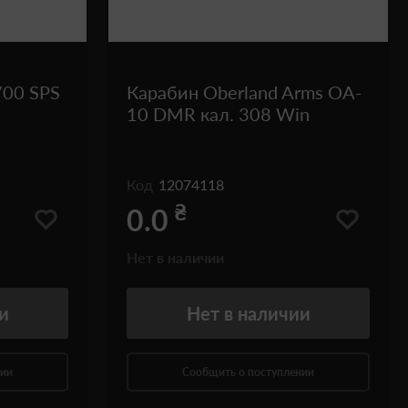
700 SPS
Карабин Oberland Arms OA-
10 DMR кал. 308 Win
Код
12074118
₴
0.0
Нет в наличии
и
Нет
в наличии
нии
Сообщить о поступлении