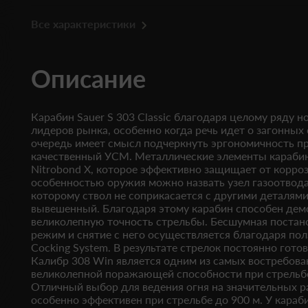
Все характеристики
Описание
Карабин Sauer S 303 Classic благодаря целому ряду н
лидеров рынка, особенно когда речь идет о загонных 
очередь имеет смысл подчеркнуть эргономичность пр
качественный УСМ. Металлические элементы караби
Nitrobond X, которое эффективно защищает от корроз
особенностью оружия можно назвать узел газоотвода
которому ствол не соприкасается с другими деталями
вывешенный. Благодаря этому карабин способен дем
великолепную точность стрельбы. Бесшумная постан
режим и снятие с него осуществляется благодаря полз
Cocking System. В результате стрелок постоянно готов
Калибр 308 Win является одним из самых востребова
великолепной поражающей способности при стрельбе
Отличный выбор для ведения огня на значительных р
особенно эффективен при стрельбе до 900 м. У карабин