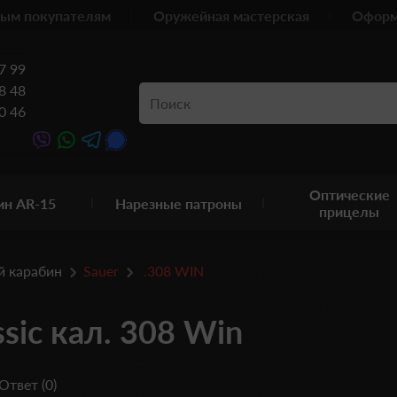
ым покупателям
Оружейная мастерская
Оформ
7 99
8 48
0 46
Оптические
ин AR-15
Нарезные патроны
прицелы
й карабин
Sauer
.308 WIN
sic кал. 308 Win
Ответ (0)