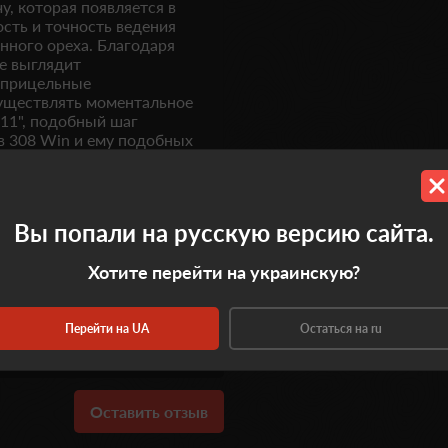
у, которая появляется в
сть и точность ведения
енного ореха. Благодаря
е выглядит
 прицельные
уществлять моментальное
:11", подобный шаг
в 308 Win и ему подобных
азличных типах охоты.
Вы попали на русскую версию сайта.
Хотите перейти на украинскую?
Перейти на UA
Остаться на ru
0.0
Оставить отзыв