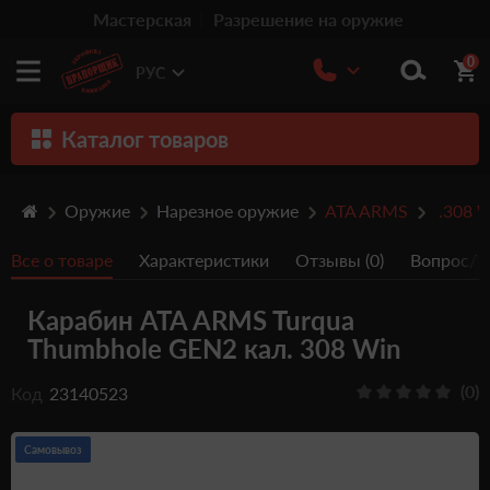
Мастерская
Разрешение на оружие
0
РУС
Каталог товаров
Оружие
Оружие
Нарезное оружие
ATA ARMS
.308 
Патроны
Все о товаре
Характеристики
Отзывы (0)
Вопрос/От
Травматическое оружие
Карабин ATA ARMS Turqua
Пистолеты
Thumbhole GEN2 кал. 308 Win
Оптика
(0)
Код
23140523
Тюнинг
Аксессуары
Самовывоз
Релоадинг патронов