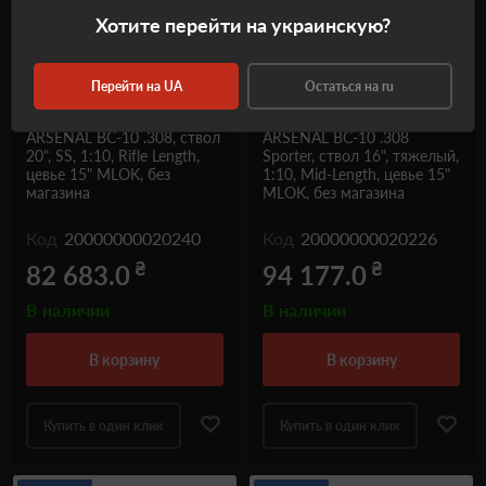
Хотите перейти на украинскую?
Перейти на UA
Остаться на ru
Карабин BEAR CREEK
Карабин BEAR CREEK
ARSENAL BC-10 .308, ствол
ARSENAL BC-10 .308
20", SS, 1:10, Rifle Length,
Sporter, ствол 16", тяжелый,
цевье 15" MLOK, без
1:10, Mid-Length, цевье 15"
магазина
MLOK, без магазина
Код
20000000020240
Код
20000000020226
₴
₴
82 683.0
94 177.0
В наличии
В наличии
в корзину
в корзину
Купить в один клик
Купить в один клик