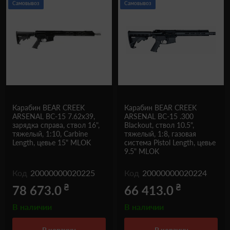
Самовывоз
Самовывоз
Карабин BEAR CREEK
Карабин BEAR CREEK
ARSENAL BC-15 7.62x39,
ARSENAL BC-15 .300
зарядка справа, ствол 16",
Blackout, ствол 10.5",
тяжелый, 1:10, Carbine
тяжелый, 1:8, газовая
Length, цевье 15" MLOK
система Pistol Length, цевье
9.5" MLOK
Код
20000000020225
Код
20000000020224
₴
₴
78 673.0
66 413.0
В наличии
В наличии