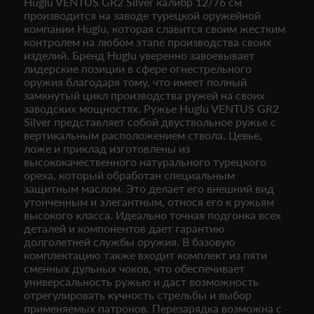
Huglu VENTUS GR2 Silver калибр 12/76 см
производится на заводе турецкой оружейной
компании Huglu, которая славится своим жестким
контролем на любом этапе производства своих
изделий. Бренд Huglu уверенно завоевывает
лидерские позиции в сфере огнестрельного
оружия благодаря тому, что имеет полный
замкнутый цикл производства ружей на своих
заводских мощностях. Ружье Huglu VENTUS GR2
Silver представляет собой двуствольное ружье с
вертикальным расположением ствола. Цевье,
ложе и приклад изготовлены из
высококачественного натурального турецкого
ореха, который обработан специальным
защитным маслом. Это делает его внешний вид
утонченным и элегантным, относя его к ружьям
высокого класса. Идеально точная подгонка всех
деталей и компонентов дает гарантию
долголетней службы оружия. В базовую
комплектацию также входит комплект из пяти
сменных дульных чоков, что обеспечивает
универсальность ружью и даст возможность
отрегулировать кучность стрельбы и выбор
применяемых патронов. Перезарядка возможна с