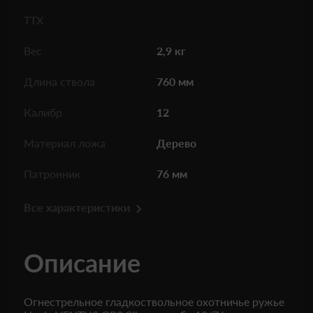
ТТХ
Вес
2,9 кг
Длина ствола
760 мм
Калибр
12
Материал ложа
Дерево
Патронник
76 мм
Все характеристики
Описание
Огнестрельное гладкоствольное охотничье ружье