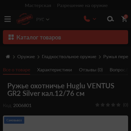
Мастерская
Разрешение на оружие
0
РУС
Каталог товаров
Оружие
Оружие
Гладкоствольное оружие
Ружья пере
Патроны
Все о товаре
Характеристики
Отзывы (0)
Вопрос/От
Травматическое оружие
Ружье охотничье Huglu VENTUS
Пистолеты
GR2 Silver кал.12/76 см
Оптика
(0)
Код
2006801
Тюнинг
Аксессуары
Самовывоз
Релоадинг патронов