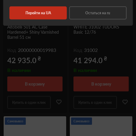
Перейти на UA
Остаться на ru
Горизонтальна двостволка
Ружье двуствольное
Altobelli 501 AC Case
WHITE 31002 TUDORS
Hardened+ Shiny Varnished
Basic 12/76
Barrel 51 см
Код
20000000019983
Код
31002
₴
₴
42 935.0
41 294.0
В наличии
В наличии
в корзину
в корзину
Купить в один клик
Купить в один клик
Самовывоз
Самовывоз