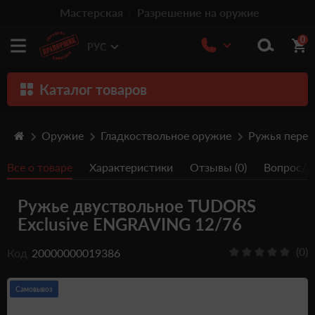
Мастерская
Разрешение на оружие
0
РУС
Каталог товаров
Оружие
Оружие
Гладкоствольное оружие
Ружья пере
Патроны
Все о товаре
Характеристики
Отзывы (0)
Вопрос/От
Травматическое оружие
Ружье двуствольное TUDORS
Пистолеты
Exclusive ENGRAVING 12/76
Оптика
(0)
Код
20000000019386
Тюнинг
Аксессуары
Самовывоз
Релоадинг патронов