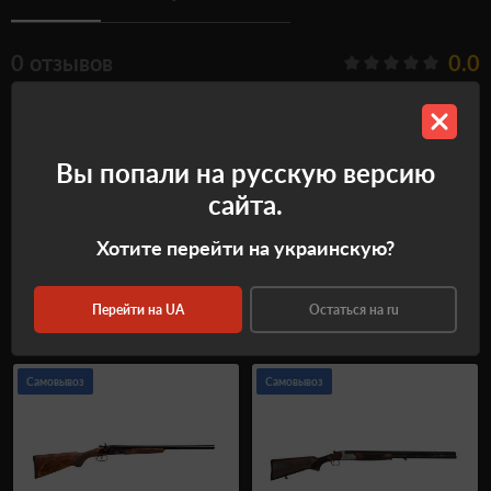
0 отзывов
0.0
Нет отзывов об этом товаре.
Все отзывы
Вы попали на русскую версию
Оставить отзыв
сайта.
Хотите перейти на украинскую?
Рекомендуемые товары
Перейти на UA
Остаться на ru
Самовывоз
Самовывоз