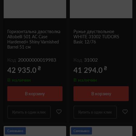
Горизонтальна двостволка
Ружье двуствольное
Altobelli 501 AC Case
WHITE 31002 TUDORS
Hardened+ Shiny Varnished
Basic 12/76
Barrel 51 см
Код
20000000019983
Код
31002
₴
₴
42 935.0
41 294.0
В наличии
В наличии
в корзину
в корзину
Купить в один клик
Купить в один клик
Самовывоз
Самовывоз