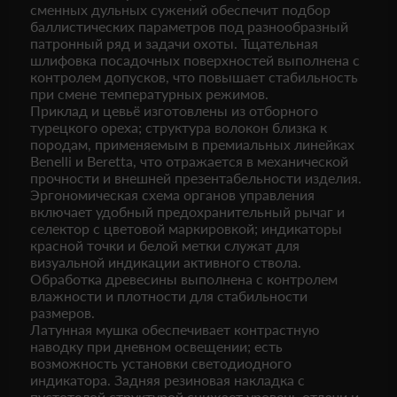
сменных дульных сужений обеспечит подбор
баллистических параметров под разнообразный
патронный ряд и задачи охоты. Тщательная
шлифовка посадочных поверхностей выполнена с
контролем допусков, что повышает стабильность
при смене температурных режимов.
Приклад и цевьё изготовлены из отборного
турецкого ореха; структура волокон близка к
породам, применяемым в премиальных линейках
Benelli и Beretta, что отражается в механической
прочности и внешней презентабельности изделия.
Эргономическая схема органов управления
включает удобный предохранительный рычаг и
селектор с цветовой маркировкой; индикаторы
красной точки и белой метки служат для
визуальной индикации активного ствола.
Обработка древесины выполнена с контролем
влажности и плотности для стабильности
размеров.
Латунная мушка обеспечивает контрастную
наводку при дневном освещении; есть
возможность установки светодиодного
индикатора. Задняя резиновая накладка с
пустотелой структурой снижает уровень отдачи и