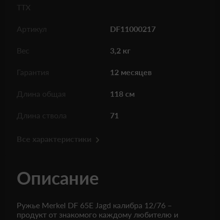
ТТХ
Артикул
DF11000217
Вес
3,2 кг
Гарантия
12 месяцев
Длина общая
118 см
Длина ствола
71
Все характеристики
Описание
Ружье Merkel DF 65Е Jagd калибра 12/76 –
продукт от знакомого каждому любителю и