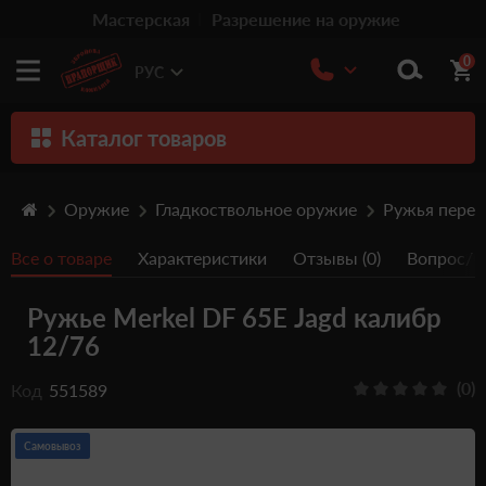
Мастерская
Разрешение на оружие
0
РУС
Каталог товаров
Оружие
Оружие
Гладкоствольное оружие
Ружья пере
Патроны
Все о товаре
Характеристики
Отзывы (0)
Вопрос/От
Травматическое оружие
Ружье Merkel DF 65Е Jagd калибр
Пистолеты
12/76
Оптика
(0)
Код
551589
Тюнинг
Аксессуары
Самовывоз
Релоадинг патронов