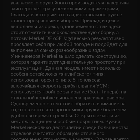
уважаемого оружейного производителя наверняка
заинтересует сразу несколькими параметрами,
благодаря которым это гладкоствольное ружье
станет прекрасным выбором. Приклад и цевье
выполнены из ореха, одновременно с тем здесь
стоит отметить высококачественную сборку, а
потому Merkel DF 65Е Jagd весьма результативно
проявляет себя при любой погоде и подойдет для
выполнения самых разнообразных задач.
У инженеров Merkel вышло сделать конструкцию,
которая гарантирует удивительную простоту при
эксплуатации. Данная модель имеет несколько
особенностей: ложа «английского» типа;
использован орех не ниже 5-го класса;
высочайшая скорость срабатывания УСМ;
используется тройное запирание (болт Гинера); на
ствольной коробке выполнена красивая гравюра.
Одновременно с тем стоит обратить внимание на
то, что в контексте эргономики оружие более чем
удобно во время стрельбы. Открытые части из
металла защищены особым покрытием. Ружья
Merkel несколько десятилетий среди большинства
стрелков считается образцом отличного
соотношения стоимости и качества. Основывается