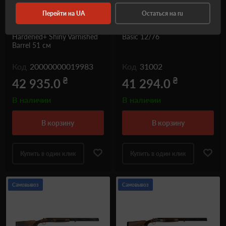
Перейти на UA
Остаться на ru
Горизонтальна двостволка
Ружье двуствольное
Altobelli 501 AC Case
WHITE 31002 TUDORS
Hardened+ Shiny Varnished
Basic 12/76
Barrel 51 см
Код
20000000019983
Код
31002
₴
₴
42 935.0
41 294.0
В наличии
В наличии
в корзину
в корзину
Купить в один клик
Купить в один клик
Самовывоз
Самовывоз