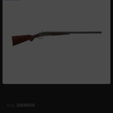
Одежда и обувь
Дроны (БПЛА)
Подарочные Сертификати
Код:
23220132