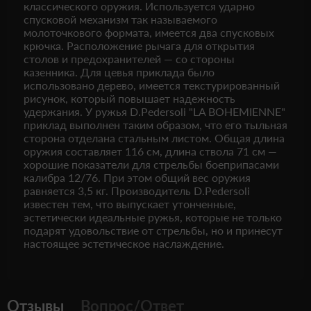
классического оружия. Используется ударно
спусковой механизм так называемого
молоточкового формата, имеется два спусковых
крючка. Расположение рычага для открытия
столов и предохранителей — со стороны
казенника. Для цевья приклада было
использовано дерево, имеется текстурированный
рисунок, который повышает надежность
удержания. У ружья D.Pedersoli "LA BOHEMIENNE"
приклад выполнен таким образом, что его тыльная
сторона отделана стальным листом. Общая длина
оружия составляет 116 см, длина ствола 71 см —
хорошие показатели для стрельбы боеприпасами
калибра 12/76. При этом общий вес оружия
равняется 3,5 кг. Производитель D.Pedersoli
известен тем, что выпускает утонченные,
эстетически идеальные ружья, которые не только
подарят удовольствие от стрельбы, но и принесут
настоящее эстетическое наслаждение.
Отзывы
Вопрос/Ответ