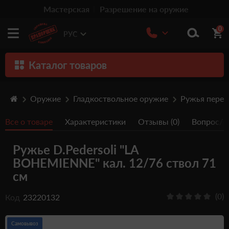
Мастерская
Разрешение на оружие
0
РУС
Каталог товаров
Оружие
Оружие
Гладкоствольное оружие
Ружья пере
Патроны
Все о товаре
Характеристики
Отзывы (0)
Вопрос/От
Травматическое оружие
Ружье D.Pedersoli "LA
Пистолеты
BOHEMIENNE" кал. 12/76 ствол 71
Оптика
см
Тюнинг
(0)
Код
23220132
Аксессуары
Самовывоз
Релоадинг патронов