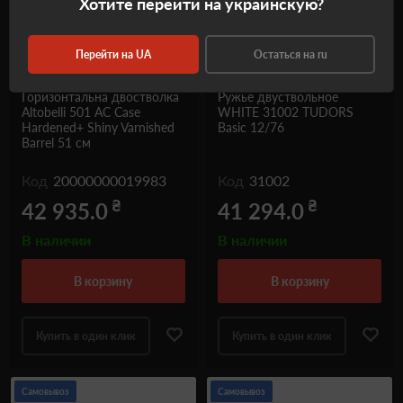
Хотите перейти на украинскую?
Перейти на UA
Остаться на ru
Горизонтальна двостволка
Ружье двуствольное
Altobelli 501 AC Case
WHITE 31002 TUDORS
Hardened+ Shiny Varnished
Basic 12/76
Barrel 51 см
Код
20000000019983
Код
31002
₴
₴
42 935.0
41 294.0
В наличии
В наличии
в корзину
в корзину
Купить в один клик
Купить в один клик
Самовывоз
Самовывоз