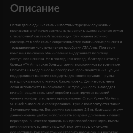
Описание
Не так давно один из самых известных турецких оружейных
производителей начал выпускать на рынок гладкоствольные ружья
с переломной системой перезарядки. Эти модели отлично
совмещают в себе самые современные технологические решения и
традиционные конструктивные наработки ATA Arms. При этом
компания по-своему обыкновению выдерживает политику
доступного ценника. Не в последнюю очередь благодаря этому у
бренда ATA Arms такая большая армия поклонников во всем мире.
Несмотря на модельное многообразие, производитель из Турции
поддерживает высокие стандарты для своего оружия — ружья
всегда показывают отличную балансировку. Для изготовления
ложи используется высококлассный турецкий орех. Благодаря
низкой посадке ствольной коробки гарантируется высокий
уровень комфорта во время прицеливания. Ствол Ружье Ata Arms
SP Black выполнен с хромированием. Ружье комплектуются также
5 сменными чоками. Вес оружия составляет 2,8 кг, благодаря этому
данную модель удобно использовать во время длительных пеших
переходов. В качестве прицельных приспособлений здесь имеем
вентилируемую планку с мушкой, поэтому стрелок сможет
осуществлять быструю точную стрельбу навскидку. На рукоятке