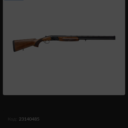
Одежда и обувь
Дроны (БПЛА)
Подарочные Сертификати
Код:
23140485