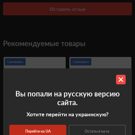
Оставить отзыв
Рекомендуемые товары
Самовывоз
Самовывоз
Вы попали на русскую версию
сайта.
Хотите перейти на украинскую?
Горизонтальна двостволка
Ружье двуствольное
Altobelli 501 AC Case
WHITE 31002 TUDORS
Перейти на UA
Остаться на ru
Hardened+ Shiny Varnished
Basic 12/76