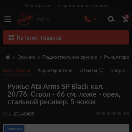
Мастерская
Разрешение на оружие
0
РУС
Каталог товаров
Оружие
Оружие
Гладкоствольное оружие
Ружья пере
Патроны
Все о товаре
Характеристики
Отзывы (0)
Вопрос/От
Травматическое оружие
Ружье Ata Arms SP Black кал.
Пистолеты
20/76. Ствол - 66 см, ложе - орех,
Оптика
стальной ресивер, 5 чоков
Тюнинг
(0)
Код
23140485
Аксессуары
Самовывоз
Релоадинг патронов